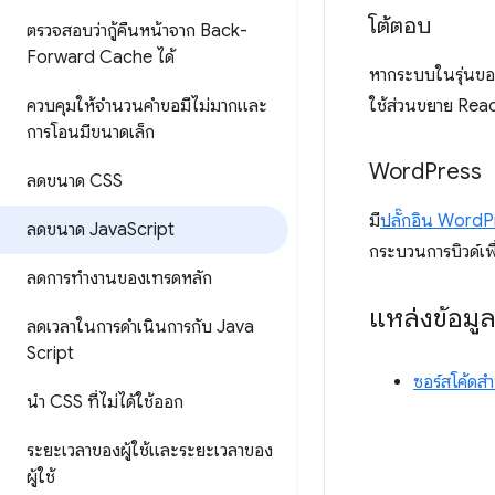
โต้ตอบ
ตรวจสอบว่ากู้คืนหน้าจาก Back-
Forward Cache ได้
หากระบบในรุ่นขอ
ใช้ส่วนขยาย Rea
ควบคุมให้จำนวนคำขอมีไม่มากและ
การโอนมีขนาดเล็ก
Word
Press
ลดขนาด CSS
มี
ปลั๊กอิน Word
ลดขนาด Java
Script
กระบวนการบิวด์เพ
ลดการทำงานของเทรดหลัก
แหล่งข้อมู
ลดเวลาในการดำเนินการกับ Java
Script
ซอร์สโค้ดส
นำ CSS ที่ไม่ได้ใช้ออก
ระยะเวลาของผู้ใช้และระยะเวลาของ
ผู้ใช้