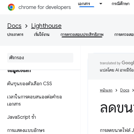
เอกสาร
กรณีศึกษา
ดัชนีความเร็ว
เวลาทั้งหมดในการบล็อก
Docs
Lighthouse
ประภาคาร
เริ่มใช้งาน
การตรวจสอบประสิทธิภาพ
การตรวจสอบ
การแสดงผลเนื้อหาขนาดใหญ่ที่สุด
การเปลี่ยนเลย์เอาต์สะสม
แปลโดย AI อาจมีข้
ข้อมูลเชิงลึก
ต้นทุนของตัวเลือก CSS
หน้าแรก
Docs
เวลาในการตอบสนองต่อคำขอ
ลดขน
เอกสาร
Java
Script ซ้ำ
การแสดงแบบอักษร
การลดขนาดไฟล์ J