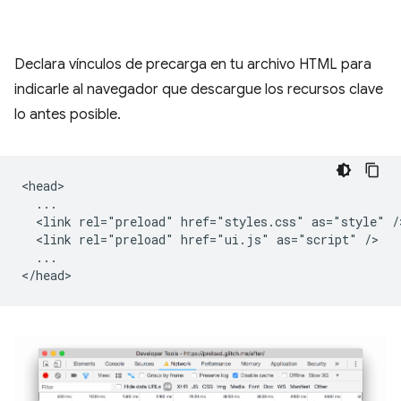
Declara vínculos de precarga en tu archivo HTML para
indicarle al navegador que descargue los recursos clave
lo antes posible.
<head>

  ...

  <link rel="preload" href="styles.css" as="style" />
  <link rel="preload" href="ui.js" as="script" />

  ...
