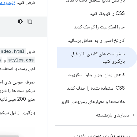
بار تنبل منابع شخص ثالث با نماها
فرض کنید
زنجیره د
CSS را کوچک کنید
جاوا اسکریپت را کوچک کنید
کار نخ اصلی را به حداقل برسانید
فایل
index.html
درخواست های کلیدی را از قبل
styles.css
و
)
بارگیری کنید
نمی رسد. با استفاده از مثال
کاهش زمان اجرای جاوا اسکریپت
صرفه جویی های احتم
CSS استفاده نشده را حذف کنید
درخواست ها را شروع
منبع 200 میلی‌ثانیه است، زیرا
علامت‌ها و معیارهای زمان‌بندی کاربر
بارگیری از قبل درخو
معیارهای بازنشسته
دسترس‌پذیری، دسترس‌پذیری،