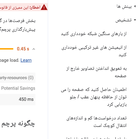
بینش ها
اخطار:
این ممیزی از فانوس 13 حذف شده است. برای اطلاعات بی
تشخیص
پیش‌بارگذاری پرچم‌گ
از بارهای سنگین شبکه خودداری کنید
از انیمیشن های غیر ترکیبی خودداری
کنید
به تعویق انداختن تصاویر خارج از
صفحه
اطمینان حاصل کنید که صفحه را می
توان از حافظه پنهان عقب
/
جلو
بازیابی کرد
تعداد درخواست‌ها کم و اندازه‌های
چگونه پرچم های Lighthouse نامزدهای پیش بارگذاری
انتقال کوچک است