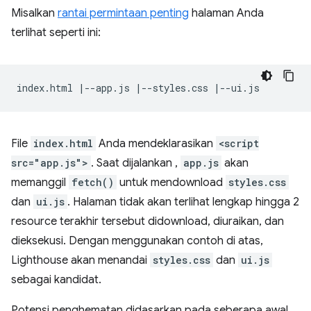
Misalkan
rantai permintaan penting
halaman Anda
terlihat seperti ini:
File
index.html
Anda mendeklarasikan
<script
src="app.js">
. Saat dijalankan ,
app.js
akan
memanggil
fetch()
untuk mendownload
styles.css
dan
ui.js
. Halaman tidak akan terlihat lengkap hingga 2
resource terakhir tersebut didownload, diuraikan, dan
dieksekusi. Dengan menggunakan contoh di atas,
Lighthouse akan menandai
styles.css
dan
ui.js
sebagai kandidat.
Potensi penghematan didasarkan pada seberapa awal