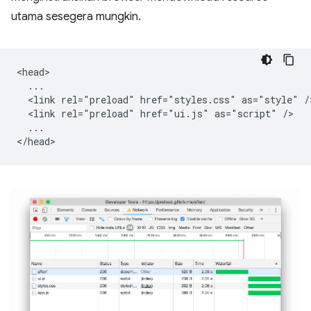
utama sesegera mungkin.
<head>

  ...

  <link rel="preload" href="styles.css" as="style" />
  <link rel="preload" href="ui.js" as="script" />

  ...
