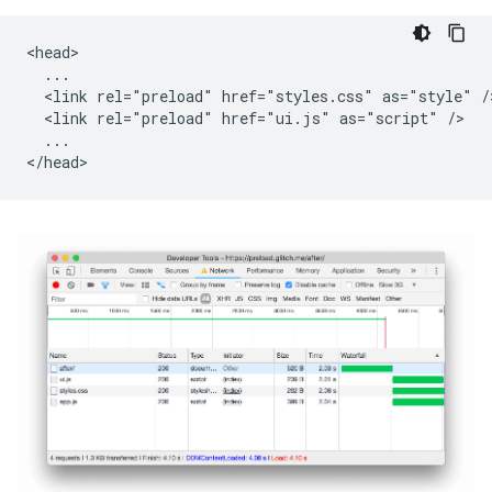
<head>

  ...

  <link rel="preload" href="styles.css" as="style" />
  <link rel="preload" href="ui.js" as="script" />

  ...
