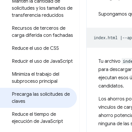
Mantén la cantidad de
solicitudes y los tamaños de
Supongamos qu
transferencia reducidos
Recursos de terceros de
carga diferida con fachadas
Reduce el uso de CSS
Tu archivo
ind
Reducir el uso de Java
Script
para descarga
Minimiza el trabajo del
ejecutan esos ú
subproceso principal
candidatos.
Precarga las solicitudes de
Los ahorros pot
claves
vínculos de car
Reduce el tiempo de
ahorro potenci
ejecución de Java
Script
ninguna de las s