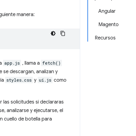
Angular
iguiente manera:
Magento
Recursos
ta
app.js
, llama a
fetch()
e se descargan, analizan y
ría
styles.css
y
ui.js
como
las solicitudes si declararas
, analizarse y ejecutarse, el
n cuello de botella para