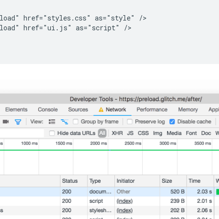
load" href="styles.css" as="style" />

load" href="ui.js" as="script" />
