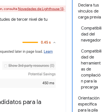
Declara tus
ón, consulta
Novedades de Lighthouse 13
.
vínculos de
carga previa
tudes de tercer nivel de tu
Compatibili
dad del
navegador
Compatibili
dad de
herramient
as de
compilació
n para la
precarga
Orientación
didatos para la
específica
para la pila