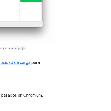
tiempo que
app.js
.
elocidad de carga
para
es basados en Chromium.