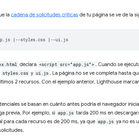
e la
cadena de solicitudes críticas
de tu página se ve de la s
ex.html
declara
<script src="app.js">
. Cuando se ejecu
r
styles.css
y
ui.js
. La página no se ve completa hasta qu
ltimos 2 recursos. Con el ejemplo anterior, Lighthouse marca
enciales se basan en cuánto antes podría el navegador iniciar 
ga previa. Por ejemplo, si
app.js
tarda 200 ms en descargarse
al para cada recurso es de 200 ms, ya que
app.js
ya no es u
olicitudes.