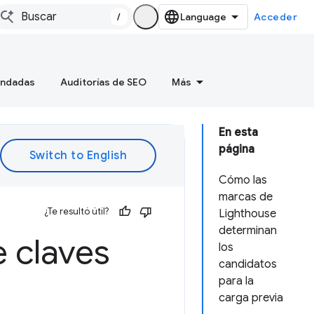
/
Acceder
endadas
Auditorías de SEO
Más
En esta
página
Cómo las
marcas de
¿Te resultó útil?
Lighthouse
determinan
e claves
los
candidatos
para la
carga previa