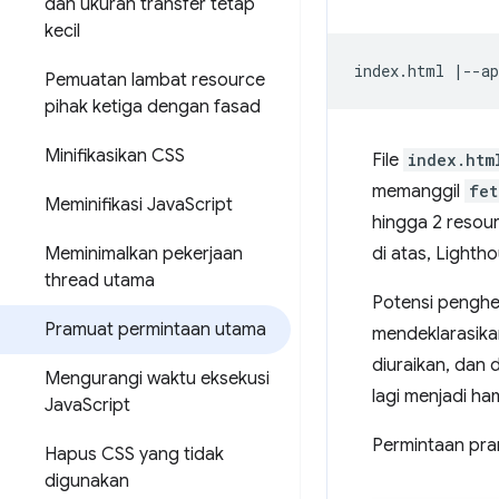
dan ukuran transfer tetap
kecil
Pemuatan lambat resource
pihak ketiga dengan fasad
Minifikasikan CSS
File
index.htm
memanggil
fet
Meminifikasi Java
Script
hingga 2 resou
di atas, Light
Meminimalkan pekerjaan
thread utama
Potensi penghe
Pramuat permintaan utama
mendeklarasikan
diuraikan, dan
Mengurangi waktu eksekusi
lagi menjadi ha
Java
Script
Permintaan pra
Hapus CSS yang tidak
digunakan