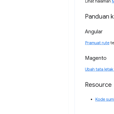
Lihat halaman
M
Panduan k
Angular
Pramuat rute
te
Magento
Ubah tata leta
Resource
Kode sumb