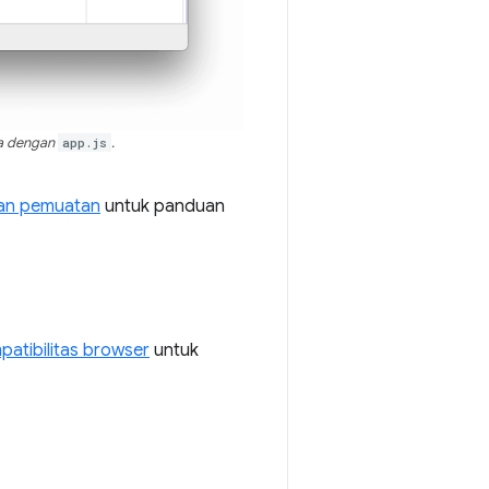
a dengan
app.js
.
tan pemuatan
untuk panduan
atibilitas browser
untuk