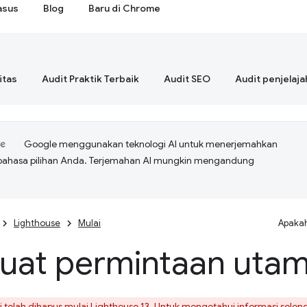
asus
Blog
Baru di Chrome
itas
Audit Praktik Terbaik
Audit SEO
Audit penjelaja
Google menggunakan teknologi AI untuk menerjemahkan
bahasa pilihan Anda. Terjemahan AI mungkin mengandung
Lighthouse
Mulai
Apakah
uat permintaan uta
i telah dihapus mulai Lighthouse 13. Untuk mengetahui informasi selen