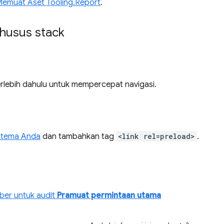
emuat Aset Tooling.Report
.
husus stack
rlebih dahulu untuk mempercepat navigasi.
k tema Anda
dan tambahkan tag
<link rel=preload>
.
er untuk audit
Pramuat permintaan utama