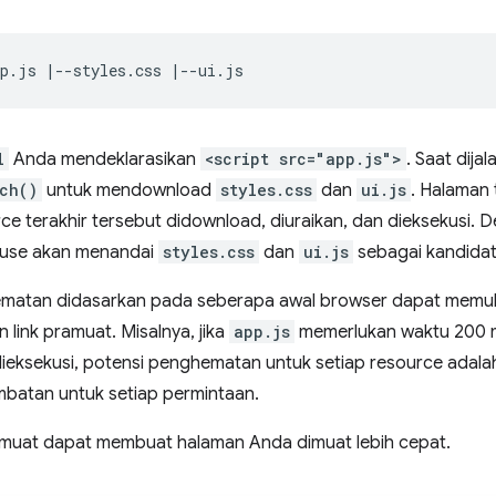
l
Anda mendeklarasikan
<script src="app.js">
. Saat dija
ch()
untuk mendownload
styles.css
dan
ui.js
. Halaman 
rce terakhir tersebut didownload, diuraikan, dan dieksekus
house akan menandai
styles.css
dan
ui.js
sebagai kandidat
matan didasarkan pada seberapa awal browser dapat memula
 link pramuat. Misalnya, jika
app.js
memerlukan waktu 200 m
 dieksekusi, potensi penghematan untuk setiap resource adal
mbatan untuk setiap permintaan.
muat dapat membuat halaman Anda dimuat lebih cepat.