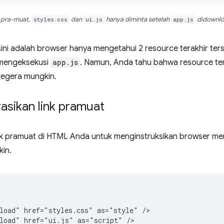
k pra-muat,
styles.css
dan
ui.js
hanya diminta setelah
app.js
didownloa
sini adalah browser hanya mengetahui 2 resource terakhir te
 mengeksekusi
app.js
. Namun, Anda tahu bahwa resource te
egera mungkin.
asikan link pramuat
ink pramuat di HTML Anda untuk menginstruksikan browser 
in.
load" href="styles.css" as="style" />

load" href="ui.js" as="script" />
