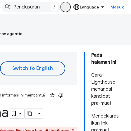
/
Masuk
han agentic
Pada
halaman ini
Cara
Lighthouse
menandai
 informasi ini membantu?
kandidat
pra-muat
ma
Mendeklaras
ikan link
pramuat
gkapnya, lihat
Yang baru di Lighthouse 13
.