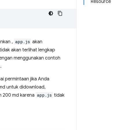
Resource
lankan ,
app.js
akan
tidak akan terlihat lengkap
i. Dengan menggunakan contoh
.
i permintaan jika Anda
d untuk didownload,
ah 200 md karena
app.js
tidak