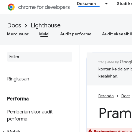
Dokumen
Studi k
Docs
Lighthouse
Mercusuar
Mulai
Audit performa
Audit aksesibil
konten ke dalam 
kesalahan.
Ringkasan
Beranda
Docs
Performa
Pram
Pemberian skor audit
performa
Peringatan:
Audit in