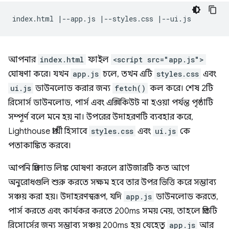
আপনার
index.html
ফাইল
<script src="app.js">
ঘোষণা করে। যখন
app.js
চলে, তখন এটি
styles.css
এবং
ui.js
ডাউনলোড করার জন্য
fetch()
কল করে। শেষ 2টি
রিসোর্স ডাউনলোড, পার্স এবং এক্সিকিউট না হওয়া পর্যন্ত পৃষ্ঠাটি
সম্পূর্ণ বলে মনে হয় না। উপরের উদাহরণটি ব্যবহার করে,
Lighthouse প্রার্থী হিসাবে
styles.css
এবং
ui.js
কে
পতাকাঙ্কিত করবে।
আপনি প্রিলোড লিঙ্ক ঘোষণা করলে ব্রাউজারটি কত আগে
অনুরোধগুলি শুরু করতে সক্ষম হবে তার উপর ভিত্তি করে সম্ভাব্য
সঞ্চয় করা হয়। উদাহরণস্বরূপ, যদি
app.js
ডাউনলোড করতে,
পার্স করতে এবং কার্যকর করতে 200ms সময় নেয়, তাহলে প্রতিটি
রিসোর্সের জন্য সম্ভাব্য সঞ্চয় 200ms হয় যেহেতু
app.js
আর