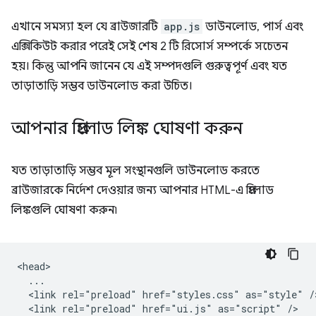
এখানে সমস্যা হল যে ব্রাউজারটি
app.js
ডাউনলোড, পার্স এবং
এক্সিকিউট করার পরেই সেই শেষ 2 টি রিসোর্স সম্পর্কে সচেতন
হয়। কিন্তু আপনি জানেন যে এই সম্পদগুলি গুরুত্বপূর্ণ এবং যত
তাড়াতাড়ি সম্ভব ডাউনলোড করা উচিত।
আপনার প্রিলোড লিঙ্ক ঘোষণা করুন
যত তাড়াতাড়ি সম্ভব মূল সংস্থানগুলি ডাউনলোড করতে
ব্রাউজারকে নির্দেশ দেওয়ার জন্য আপনার HTML-এ প্রিলোড
লিঙ্কগুলি ঘোষণা করুন৷
<head>

  ...

  <link rel="preload" href="styles.css" as="style" />
  <link rel="preload" href="ui.js" as="script" />
