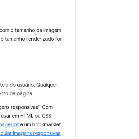
a com o tamanho da imagem
e o tamanho renderizado for
tela do usuário. Qualquer
ento da página.
gens responsivas". Com
ão usar em HTML ou CSS
mageLint
é um bookmarklet
icular imagens responsivas