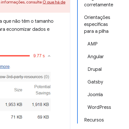
s informações, consulte
O que há de
corretamente
Orientações
ina que não têm o tamanho
específicas
ara economizar dados e
para a pilha
AMP
Angular
Drupal
Gatsby
Joomla
WordPress
Recursos