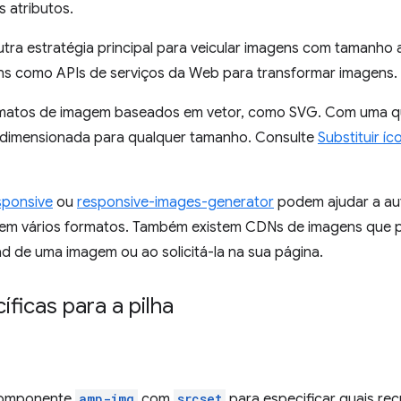
 atributos.
tra estratégia principal para veicular imagens com tamanho 
s como APIs de serviços da Web para transformar imagens.
ormatos de imagem baseados em vetor, como SVG. Com uma qua
dimensionada para qualquer tamanho. Consulte
Substituir í
sponsive
ou
responsive-images-generator
podem ajudar a au
m vários formatos. Também existem CDNs de imagens que p
ad de uma imagem ou ao solicitá-la na sua página.
ficas para a pilha
 componente
amp-img
com
srcset
para especificar quais re