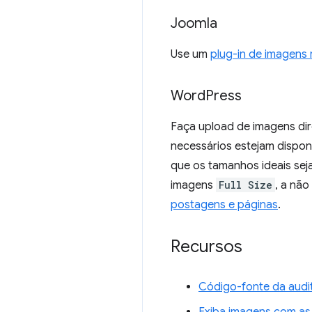
Joomla
Use um
plug-in de imagens
Word
Press
Faça upload de imagens di
necessários estejam disponí
que os tamanhos ideais seja
imagens
Full Size
, a nã
postagens e páginas
.
Recursos
Código-fonte da audi
Exiba imagens com as