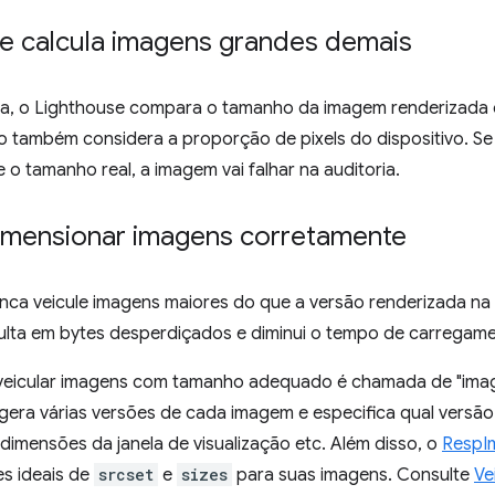
e calcula imagens grandes demais
na, o Lighthouse compara o tamanho da imagem renderizad
o também considera a proporção de pixels do dispositivo. S
o tamanho real, a imagem vai falhar na auditoria.
dimensionar imagens corretamente
unca veicule imagens maiores do que a versão renderizada na 
sulta em bytes desperdiçados e diminui o tempo de carregam
ra veicular imagens com tamanho adequado é chamada de "ima
gera várias versões de cada imagem e especifica qual vers
dimensões da janela de visualização etc. Além disso, o
RespI
res ideais de
srcset
e
sizes
para suas imagens. Consulte
Ve