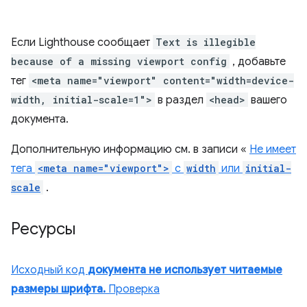
Если Lighthouse сообщает
Text is illegible
because of a missing viewport config
, добавьте
тег
<meta name="viewport" content="width=device-
width, initial-scale=1">
в раздел
<head>
вашего
документа.
Дополнительную информацию см. в записи «
Не имеет
тега
<meta name="viewport">
с
width
или
initial-
scale
.
Ресурсы
Исходный код
документа не использует читаемые
размеры шрифта.
Проверка