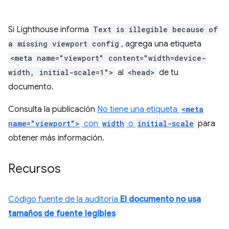
Si Lighthouse informa
Text is illegible because of
a missing viewport config
, agrega una etiqueta
<meta name="viewport" content="width=device-
width, initial-scale=1">
al
<head>
de tu
documento.
Consulta la publicación
No tiene una etiqueta
<meta
name="viewport">
con
width
o
initial-scale
para
obtener más información.
Recursos
Código fuente de la auditoría
El documento no usa
tamaños de fuente legibles