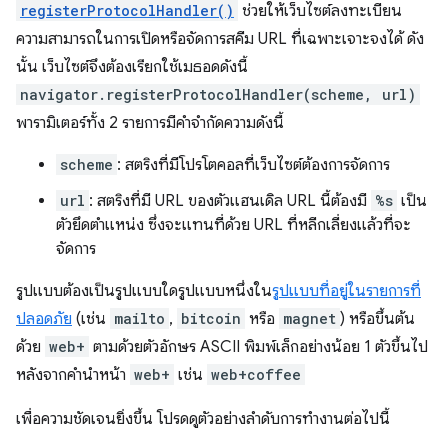
registerProtocolHandler()
ช่วยให้เว็บไซต์ลงทะเบียน
ความสามารถในการเปิดหรือจัดการสคีม URL ที่เฉพาะเจาะจงได้ ดัง
นั้น เว็บไซต์จึงต้องเรียกใช้เมธอดดังนี้
navigator.registerProtocolHandler(scheme, url)
พารามิเตอร์ทั้ง 2 รายการมีคำจำกัดความดังนี้
scheme
: สตริงที่มีโปรโตคอลที่เว็บไซต์ต้องการจัดการ
url
: สตริงที่มี URL ของตัวแฮนเดิล URL นี้ต้องมี
%s
เป็น
ตัวยึดตำแหน่ง ซึ่งจะแทนที่ด้วย URL ที่หลีกเลี่ยงแล้วที่จะ
จัดการ
รูปแบบต้องเป็นรูปแบบใดรูปแบบหนึ่งใน
รูปแบบที่อยู่ในรายการที่
ปลอดภัย
(เช่น
mailto
,
bitcoin
หรือ
magnet
) หรือขึ้นต้น
ด้วย
web+
ตามด้วยตัวอักษร ASCII พิมพ์เล็กอย่างน้อย 1 ตัวขึ้นไป
หลังจากคำนำหน้า
web+
เช่น
web+coffee
เพื่อความชัดเจนยิ่งขึ้น โปรดดูตัวอย่างลำดับการทำงานต่อไปนี้