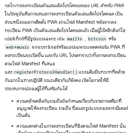
กลไก
การลงทะเบียนตัวแฮนเดิลโปรโตคอลของ URL สําหรับ PWA
ในปัจจุบันคือการเสนอการลงทะเบียนตัวแฮนเดิลโปรโตคอล เป็น
ส่วนหนึ่งของการติดตั้ง PWA ผ่านไฟล์ Manifest หลังจากลง
ทะเบียน PWA เป็นตัวแฮนเดิลโปรโตคอลแล้ว เมื่อผู้ใช้คลิกลิงก์ไฮ
เปอร์เท็กซ์ที่มีรูปแบบเฉพาะ เช่น
mailto
,
bitcoin
หรือ
web+music
จากเบราว์เซอร์หรือแอปเฉพาะแพลตฟอร์ม PWA ที่
ลงทะเบียนจะเปิดขึ้น และรับ URL โปรดทราบว่าทั้งการลงทะเบียน
ตามไฟล์ Manifest ที่เสนอ
และ
registerProtocolHandler()
แบบเดิมมีบทบาทที่คล้าย
กันมากในทางปฏิบัติ ขณะเดียวกันก็ยังคง เปิดโอกาสให้มี
ประสบการณ์ของผู้ใช้ที่เสริมกันได้
ความคล้ายคลึงกันรวมถึงข้อกำหนดเกี่ยวกับรายการสคีมาที่
อนุญาตให้ลงทะเบียน รวมถึง ชื่อและรูปแบบของพารามิเตอร์
เป็นต้น
ความแตกต่างในการลงทะเบียนที่อิงตามไฟล์ Manifest นั้น