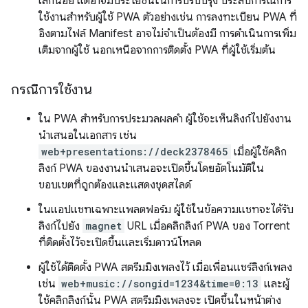
เล็กน้อย แต่อาจมีประโยชน์ในการปรับปรุง ประสบการณ์การ
ใช้งานสำหรับผู้ใช้ PWA ตัวอย่างเช่น การลงทะเบียน PWA ที่
อิงตามไฟล์ Manifest อาจไม่จำเป็นต้องมี การดำเนินการเพิ่ม
เติมจากผู้ใช้ นอกเหนือจากการติดตั้ง PWA ที่ผู้ใช้เริ่มต้น
กรณีการใช้งาน
ใน PWA สำหรับการประมวลผลคำ ผู้ใช้จะเห็นลิงก์ไปยังงาน
นำเสนอในเอกสาร เช่น
web+presentations://deck2378465
เมื่อผู้ใช้คลิก
ลิงก์ PWA ของงานนำเสนอจะเปิดขึ้นโดยอัตโนมัติใน
ขอบเขตที่ถูกต้องและแสดงชุดสไลด์
ในแอปแชทเฉพาะแพลตฟอร์ม ผู้ใช้ในข้อความแชทจะได้รับ
ลิงก์ไปยัง
magnet
URL เมื่อคลิกลิงก์ PWA ของ Torrent
ที่ติดตั้งไว้จะเปิดขึ้นและเริ่มดาวน์โหลด
ผู้ใช้ได้ติดตั้ง PWA สตรีมมิงเพลงไว้ เมื่อเพื่อนแชร์ลิงก์เพลง
เช่น
web+music://songid=1234&time=0:13
และผู้
ใช้คลิกลิงก์นั้น PWA สตรีมมิงเพลงจะ เปิดขึ้นในหน้าต่าง