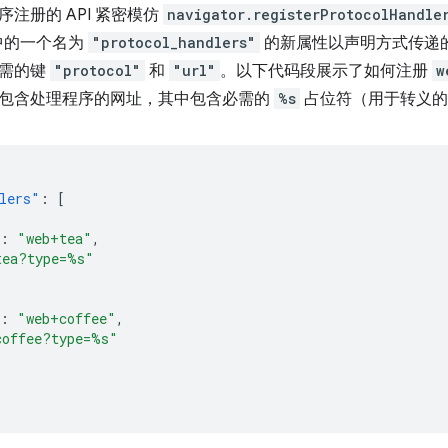
注册的 API 紧密模仿
navigator.registerProtocolHandle
单中的一个名为
"protocol_handlers"
的新属性以声明方式传递
必需的键
"protocol"
和
"url"
。以下代码段展示了如何注册
w
包含处理程序的网址，其中包含必需的
%s
占位符（用于转义的
lers"
:
[
:
"web+tea"
,
tea?type=%s"
:
"web+coffee"
,
coffee?type=%s"