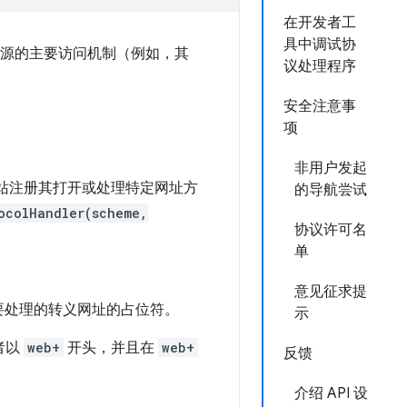
在开发者工
具中调试协
述资源的主要访问机制（例如，其
议处理程序
安全注意事
项
非用户发起
站注册其打开或处理特定网址方
的导航尝试
ocolHandler(scheme,
协议许可名
单
意见征求提
要处理的转义网址的占位符。
示
者以
web+
开头，并且在
web+
反馈
介绍 API 设