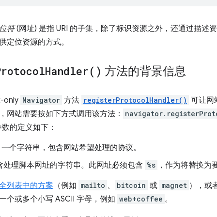
位符
(网址) 是指 URI 的子集，除了标识资源之外，还通过描
供定位资源的方式。
Protocol
Handler(
)
方法的背景信息
t-only
Navigator
方法
registerProtocolHandler()
可让网
，网站需要按如下方式调用该方法：
navigator.registerProt
参数的定义如下：
：一个字符串，包含网站希望处理的协议。
含处理脚本网址的字符串。此网址必须包含
%s
，作为将替换为
全列表中的方案
（例如
mailto
、
bitcoin
或
magnet
），或
个或多个小写 ASCII 字母，例如
web+coffee
。