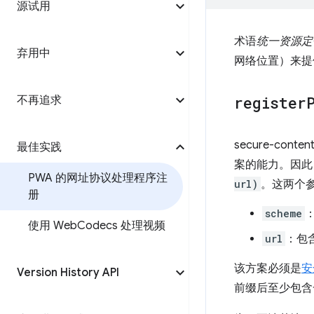
源试用
术语
统一资源定
弃用中
网络位置）来提
register
不再追求
secure-conten
最佳实践
案的能力。因此
PWA 的网址协议处理程序注
url)
。这两个
册
scheme
使用 Web
Codecs 处理视频
url
：包
该方案必须是
安
Version History API
前缀后至少包含一