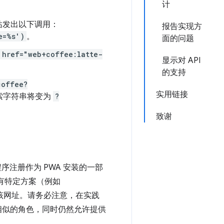
计
站发出以下调用：
报告实现方
e=%s')
。
面的问题
 href="web+coffee:latte-
显示对 API
的支持
coffee?
实用链接
索字符串将变为
?
致谢
序注册作为 PWA 安装的一部
有特定方案（例如
收该网址。请务必注意，在实践
相似的角色，同时仍然允许提供