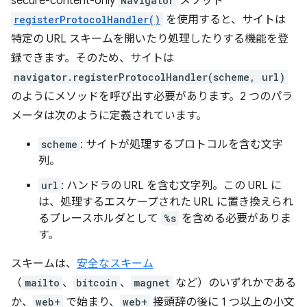
secure-content-only
Navigator
メソッド
registerProtocolHandler()
を使用すると、サイトは
特定の URL スキームを開いたり処理したりする機能を登
録できます。そのため、サイトは
navigator.registerProtocolHandler(scheme, url)
のようにメソッドを呼び出す必要があります。2 つのパラ
メータは次のように定義されています。
scheme
: サイトが処理するプロトコルを含む文字
列。
url
: ハンドラの URL を含む文字列。この URL に
は、処理するエスケープされた URL に置き換えられ
るプレースホルダとして
%s
を含める必要がありま
す。
スキームは、
安全なスキーム
（
mailto
、
bitcoin
、
magnet
など）のいずれかである
か、
web+
で始まり、
web+
接頭辞の後に 1 つ以上の小文