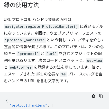
録の使用方法
URL プロトコル ハンドラ登録の API は
navigator.registerProtocolHandler()
に近いモデル
になっています。今回は、ウェブアプリ マニフェストの
"protocol_handlers"
という新しいプロパティを介して
宣言的に情報が渡されます。このプロパティは、2 つの必
須キー
"protocol"
と
"url"
を含むオブジェクトの配
列を受け取ります。次のコード スニペットは、
web+tea
と
web+coffee
を登録する方法を示しています。値は、
エスケープされた URL の必要な
%s
プレースホルダを含
むハンドラの URL を含む文字列です。
{
"protocol_handlers"
:
[