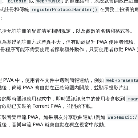
o
、
bitcoin
或
web+music
) 的超連結時，系統就會開啟已註冊
單式註冊和傳統
registerProtocolHandler()
在實務上扮演的
：
包括允許註冊的配置清單相關規定，以及參數的名稱和格式等。
單為基礎的註冊方式差異不大，但有助於提升 PWA 使用者體驗
 註冊程序可能不需要使用者採取額外動作，只要使用者啟動 PWA
理 PWA 中，使用者在文件中遇到簡報連結，例如
web+present
結後，簡報 PWA 會自動在正確範圍內開啟，並顯示投影片組。
台的即時通訊應用程式中，即時通訊訊息中的使用者會收到
mag
啟動已安裝的 Torrent PWA，並開始下載。
裝音樂串流 PWA。如果朋友分享歌曲連結 (例如
web+music:/
後，音樂串流 PWA 就會自動在獨立視窗中啟動。