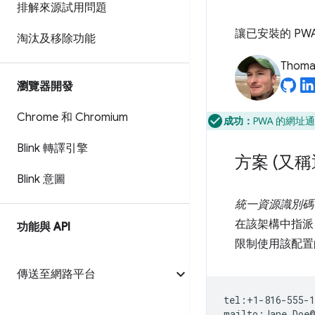
排解來源試用問題
讓已安裝的 P
淘汰及移除功能
Thomas
瀏覽器開發
Chrome 和 Chromium
成功：
PWA 的網
Blink 轉譯引擎
方案 (又
Blink 意圖
統一資源識別碼
在該架構中指派
功能與 API
限制使用該配置
傳送至網路平台
tel:+1-816-555-1
mailto:Jane.Doe@