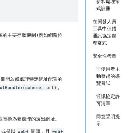
新和處理常
式註冊
在開發人員
工具中偵錯
資源的主要存取機制 (例如網路位
通訊協定處
理常式
安全性考量
非使用者主
動發起的導
冊開啟或處理特定網址配置的
覽嘗試
colHandler(scheme, url)
。
通訊協定許
可清單
同意聲明提
並替換為要處理的逸出網址。
示
，或是以
web+
開頭，且
web+