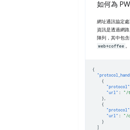
如何為 P
網址通訊協定處理
資訊是透過網路
陣列，其中包
web+coffee
{
"protocol_hand
{
"protocol"
"url"
:
"/
},
{
"protocol"
"url"
:
"/
}
]