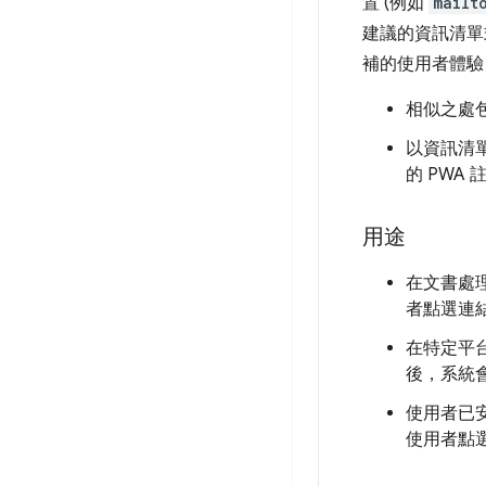
置 (例如
mailt
建議的資訊清
補的使用者體驗
相似之處
以資訊清
的 PWA
用途
在文書處
者點選連
在特定平
後，系統會
使用者已安
使用者點選