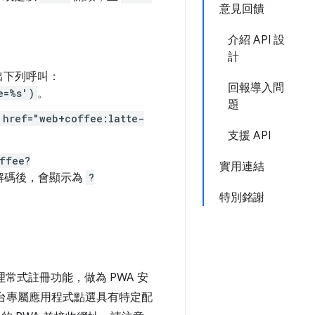
意見回饋
介紹 API 設
計
出下列呼叫：
回報導入問
e=%s')
。
題
 href="web+coffee:latte-
支援 API
ffee?
實用連結
解碼後，會顯示為
?
特別銘謝
常式註冊功能，做為 PWA 安
平台專屬應用程式點選具有特定配