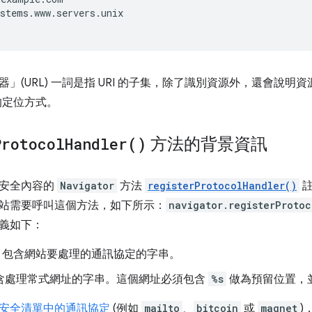
stems.www.servers.unix

」(URL) 一詞是指 URI 的子集，除了識別資源外，還會說明
的定位方式。
Protocol
Handler(
)
方法的背景資訊
限安全內容的
Navigator
方法
registerProtocolHandler()
註
站需要呼叫這個方法，如下所示：
navigator.registerProto
義如下：
：包含網站要處理的通訊協定的字串。
含處理常式網址的字串。這個網址必須包含
%s
做為預留位置，
安全清單中的通訊協定
(例如
mailto
、
bitcoin
或
magnet
)