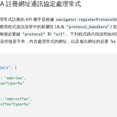
WA 註冊網址通訊協定處理常式
常式註冊的 API 幾乎是根據
navigator.registerProtocolH
應用程式資訊清單中的新屬性 (名為
"protocol_handlers"
)
含兩個必要鍵
"protocol"
和
"url"
。下列程式碼片段說明如何
。這些值是字串，內含處理常式的網址，以及逸出網址的必要
%s
lers"
:
[
:
"web+tea"
,
tea?type=%s"
:
"web+coffee"
,
coffee?type=%s"