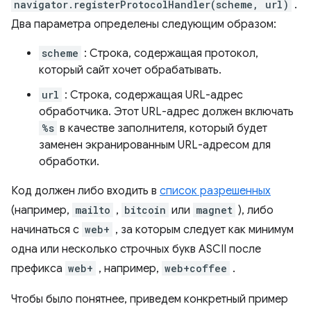
navigator.registerProtocolHandler(scheme, url)
.
Два параметра определены следующим образом:
scheme
: Строка, содержащая протокол,
который сайт хочет обрабатывать.
url
: Строка, содержащая URL-адрес
обработчика. Этот URL-адрес должен включать
%s
в качестве заполнителя, который будет
заменен экранированным URL-адресом для
обработки.
Код должен либо входить в
список разрешенных
(например,
mailto
,
bitcoin
или
magnet
), либо
начинаться с
web+
, за которым следует как минимум
одна или несколько строчных букв ASCII после
префикса
web+
, например,
web+coffee
.
Чтобы было понятнее, приведем конкретный пример