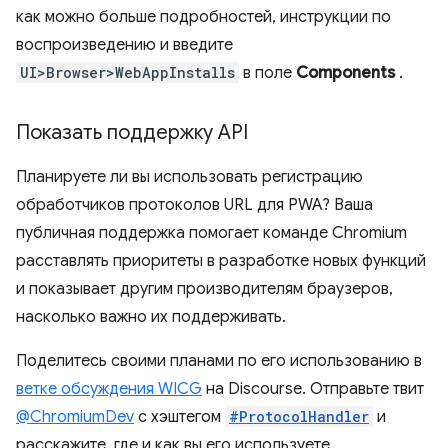
как можно больше подробностей, инструкции по
воспроизведению и введите
UI>Browser>WebAppInstalls
в поле
Components
.
Показать поддержку API
Планируете ли вы использовать регистрацию
обработчиков протоколов URL для PWA? Ваша
публичная поддержка помогает команде Chromium
расставлять приоритеты в разработке новых функций
и показывает другим производителям браузеров,
насколько важно их поддерживать.
Поделитесь своими планами по его использованию в
ветке обсуждения WICG
на Discourse. Отправьте твит
@ChromiumDev
с хэштегом
#ProtocolHandler
и
расскажите, где и как вы его используете.