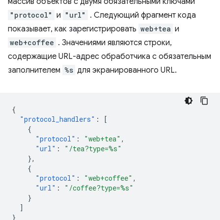
массив объектов с двумя обязательными ключами
"protocol"
и
"url"
. Следующий фрагмент кода
показывает, как зарегистрировать
web+tea
и
web+coffee
. Значениями являются строки,
содержащие URL-адрес обработчика с обязательным
заполнителем
%s
для экранированного URL.
{
"protocol_handlers"
:
[
{
"protocol"
:
"web+tea"
,
"url"
:
"/tea?type=%s"
},
{
"protocol"
:
"web+coffee"
,
"url"
:
"/coffee?type=%s"
}
]
}