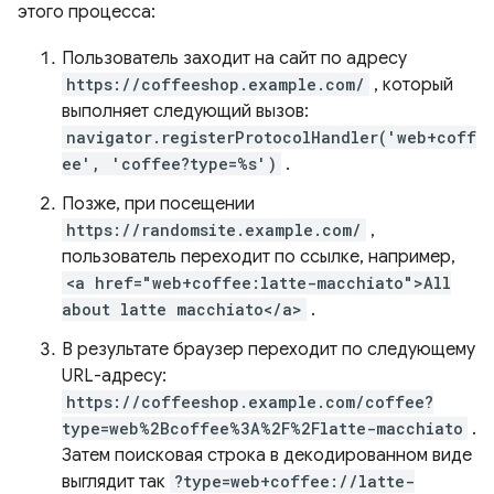
этого процесса:
Пользователь заходит на сайт по адресу
https://coffeeshop.example.com/
, который
выполняет следующий вызов:
navigator.registerProtocolHandler('web+coff
ee', 'coffee?type=%s')
.
Позже, при посещении
https://randomsite.example.com/
,
пользователь переходит по ссылке, например,
<a href="web+coffee:latte-macchiato">All
about latte macchiato</a>
.
В результате браузер переходит по следующему
URL-адресу:
https://coffeeshop.example.com/coffee?
type=web%2Bcoffee%3A%2F%2Flatte-macchiato
.
Затем поисковая строка в декодированном виде
выглядит так
?type=web+coffee://latte-