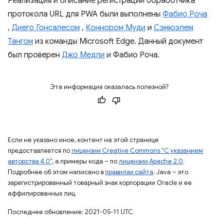
Реализация и описание регистрации обработчика
протокола URL для PWA были выполнены
Фабио Роча
,
Диего Гонсалесом
,
Коннором Муди
и
Сэмюэлем
Тангом
из команды Microsoft Edge. Данный документ
был проверен
Джо Медли
и Фабио Роча.
Эта информация оказалась полезной?
Если не указано иное, контент на этой странице
предоставляется по
лицензии Creative Commons "С указанием
авторства 4.0"
, а примеры кода – по
лицензии Apache 2.0
.
Подробнее об этом написано в
правилах сайта
. Java – это
зарегистрированный товарный знак корпорации Oracle и ее
аффилированных лиц.
Последнее обновление: 2021-05-11 UTC.