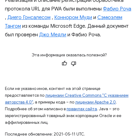
Реализация и описание регистрации обработчика
протокола URL для PWA были выполнены
Фабио Роча
,
Диего Гонсалесом
,
Коннором Муди
и
Сэмюэлем
Тангом
из команды Microsoft Edge. Данный документ
был проверен
Джо Медли
и Фабио Роча.
Эта информация оказалась полезной?
Если не указано иное, контент на этой странице
предоставляется по
лицензии Creative Commons "С указанием
авторства 4.0"
, а примеры кода – по
лицензии Apache 2.0
.
Подробнее об этом написано в
правилах сайта
. Java – это
зарегистрированный товарный знак корпорации Oracle и ее
аффилированных лиц.
Последнее обновление: 2021-05-11 UTC.