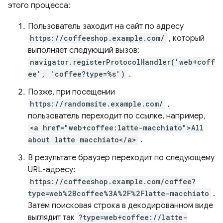
этого процесса:
Пользователь заходит на сайт по адресу
https://coffeeshop.example.com/
, который
выполняет следующий вызов:
navigator.registerProtocolHandler('web+coff
ee', 'coffee?type=%s')
.
Позже, при посещении
https://randomsite.example.com/
,
пользователь переходит по ссылке, например,
<a href="web+coffee:latte-macchiato">All
about latte macchiato</a>
.
В результате браузер переходит по следующему
URL-адресу:
https://coffeeshop.example.com/coffee?
type=web%2Bcoffee%3A%2F%2Flatte-macchiato
.
Затем поисковая строка в декодированном виде
выглядит так
?type=web+coffee://latte-