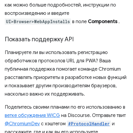
как можно больше подробностей, инструкции по
воспроизведению и введите
UI>Browser>WebAppInstalls
в поле
Components
.
Показать поддержку API
Планируете ли вы использовать регистрацию
обработчиков протоколов URL для PWA? Ваша
публичная поддержка помогает команде Chromium
расставлять приоритеты в разработке новых функций
и показывает другим производителям браузеров,
насколько важно их поддерживать.
Поделитесь своими планами по его использованию в
ветке обсуждения WICG
на Discourse. Отправьте твит
@ChromiumDev
с хэштегом
#ProtocolHandler
и
расскажите, где и как вы его используете.