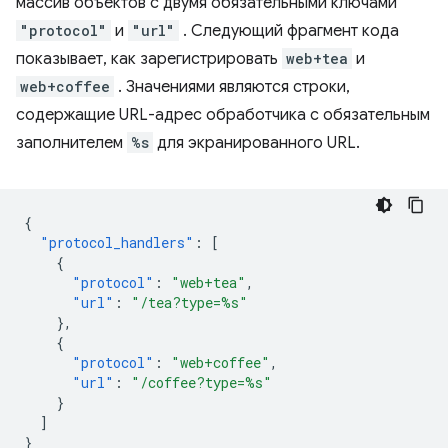
массив объектов с двумя обязательными ключами
"protocol"
и
"url"
. Следующий фрагмент кода
показывает, как зарегистрировать
web+tea
и
web+coffee
. Значениями являются строки,
содержащие URL-адрес обработчика с обязательным
заполнителем
%s
для экранированного URL.
{
"protocol_handlers"
:
[
{
"protocol"
:
"web+tea"
,
"url"
:
"/tea?type=%s"
},
{
"protocol"
:
"web+coffee"
,
"url"
:
"/coffee?type=%s"
}
]
}