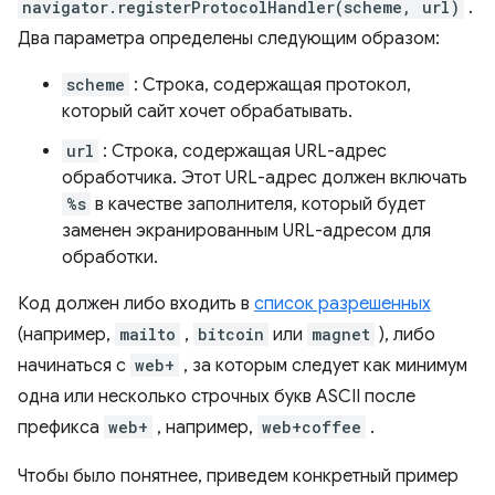
navigator.registerProtocolHandler(scheme, url)
.
Два параметра определены следующим образом:
scheme
: Строка, содержащая протокол,
который сайт хочет обрабатывать.
url
: Строка, содержащая URL-адрес
обработчика. Этот URL-адрес должен включать
%s
в качестве заполнителя, который будет
заменен экранированным URL-адресом для
обработки.
Код должен либо входить в
список разрешенных
(например,
mailto
,
bitcoin
или
magnet
), либо
начинаться с
web+
, за которым следует как минимум
одна или несколько строчных букв ASCII после
префикса
web+
, например,
web+coffee
.
Чтобы было понятнее, приведем конкретный пример