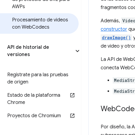
AWPs
fragmentos codi
Procesamiento de videos
Además,
Vide
con Web
Codecs
constructor
qu
drawImage()
de video y otr
API de historial de
versiones
La API de WebC
conecta WebCo
Regístrate para las pruebas
MediaStr
de origen
MediaSt
Estado de la plataforma
Chrome
Web
Codec
Proyectos de Chromium
Por diseño, la 