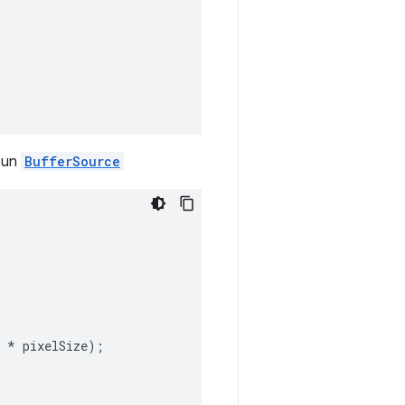
n un
BufferSource
*
pixelSize
);