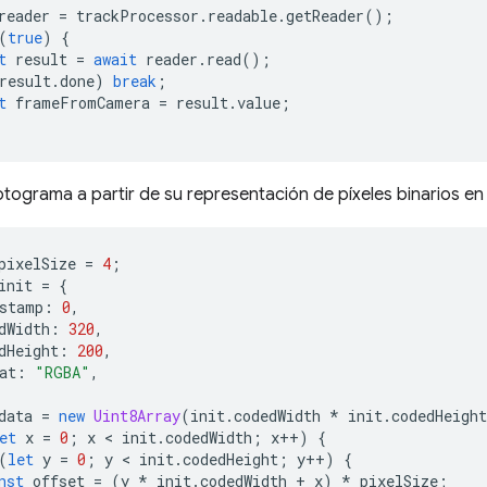
reader
=
trackProcessor
.
readable
.
getReader
();
(
true
)
{
t
result
=
await
reader
.
read
();
result
.
done
)
break
;
t
frameFromCamera
=
result
.
value
;
otograma a partir de su representación de píxeles binarios e
pixelSize
=
4
;
init
=
{
stamp
:
0
,
dWidth
:
320
,
dHeight
:
200
,
at
:
"RGBA"
,
data
=
new
Uint8Array
(
init
.
codedWidth
*
init
.
codedHeight
et
x
=
0
;
x
 < 
init
.
codedWidth
;
x
++
)
{
(
let
y
=
0
;
y
 < 
init
.
codedHeight
;
y
++
)
{
nst
offset
=
(
y
*
init
.
codedWidth
+
x
)
*
pixelSize
;