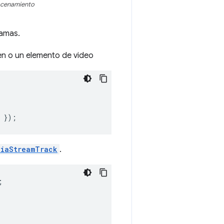
macenamiento
ramas.
en o un elemento de video
});
diaStreamTrack
.
;