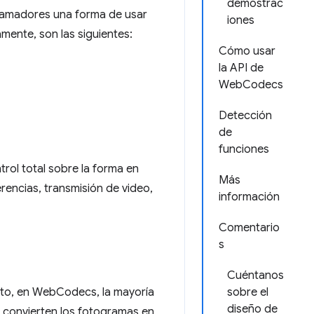
demostrac
ogramadores una forma de usar
iones
ente, son las siguientes:
Cómo usar
la API de
WebCodecs
Detección
de
funciones
rol total sobre la forma en
Más
rencias, transmisión de video,
información
Comentario
s
Cuéntanos
anto, en WebCodecs, la mayoría
sobre el
diseño de
 convierten los fotogramas en