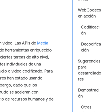
WebCodecs
en acción
Codificaci
ón
 video. Las APIs de
Media
Decodifica
de herramientas enriquecido
ción
iertas tareas de alto nivel,
Sugerencias
es individuales de una
para
dio o video codificado. Para
desarrollado
dores han estado usando
res
mbargo, dado que los
Demostraci
nudo se aceleran con
ón
io de recursos humanos y de
Otras