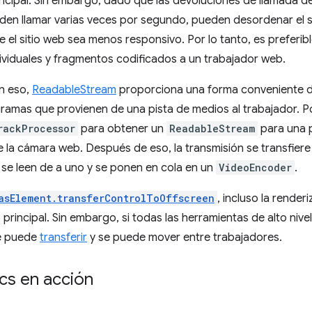
ncipal. Sin embargo, dado que las devoluciones de llamada 
en llamar varias veces por segundo, pueden desordenar el su
e el sitio web sea menos responsivo. Por lo tanto, es preferi
viduales y fragmentos codificados a un trabajador web.
n eso,
ReadableStream
proporciona una forma conveniente d
ramas que provienen de una pista de medios al trabajador. P
rackProcessor
para obtener un
ReadableStream
para una p
 la cámara web. Después de eso, la transmisión se transfier
se leen de a uno y se ponen en cola en un
VideoEncoder
.
asElement.transferControlToOffscreen
, incluso la render
principal. Sin embargo, si todas las herramientas de alto nive
 puede
transferir
y se puede mover entre trabajadores.
s en acción