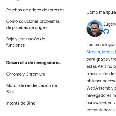
Pruebas de origen de terceros
Cómo manipular
Cómo solucionar problemas
Eugen
de pruebas de origen
Baja y eliminación de
Las tecnología
funciones
Stream
,
Media 
para grabar, tra
Desarrollo de navegadores
estas APIs no 
transmisión de
Chrome y Chromium
obtener acceso
Motor de renderización de
WebAssembly p
Blink
navegadores mo
hardware), vol
Intents de Blink
computadoras.