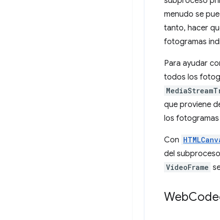
subproceso pri
menudo se pued
tanto, hacer qu
fotogramas indi
Para ayudar co
todos los fotog
MediaStreamT
que proviene de
los fotogramas 
Con
HTMLCanv
del subproceso 
VideoFrame
se
Web
Codec