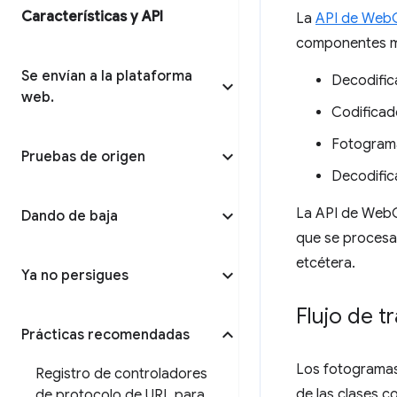
Características y API
La
API de Web
componentes mul
Se envían a la plataforma
Decodific
web
.
Codificad
Fotograma
Pruebas de origen
Decodific
La API de WebCo
Dando de baja
que se procesa 
etcétera.
Ya no persigues
Flujo de 
Prácticas recomendadas
Los fotogramas 
Registro de controladores
de las clases 
de protocolo de URL para