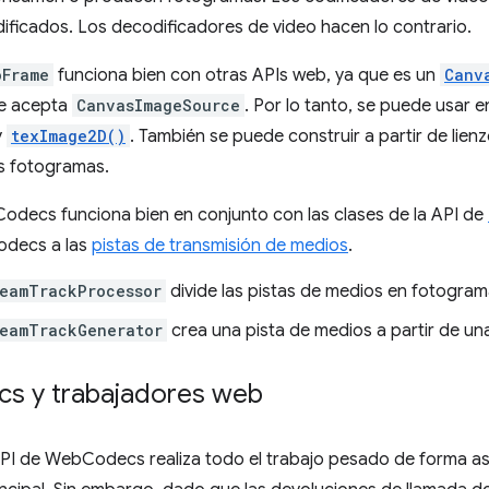
ficados. Los decodificadores de video hacen lo contrario.
oFrame
funciona bien con otras APIs web, ya que es un
Canv
e acepta
CanvasImageSource
. Por lo tanto, se puede usar
y
texImage2D()
. También se puede construir a partir de lien
os fotogramas.
odecs funciona bien en conjunto con las clases de la API de
decs a las
pistas de transmisión de medios
.
eamTrackProcessor
divide las pistas de medios en fotograma
reamTrackGenerator
crea una pista de medios a partir de un
s y trabajadores web
API de WebCodecs realiza todo el trabajo pesado de forma as