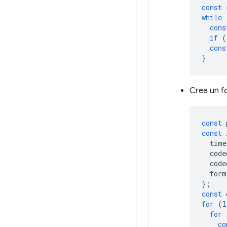
const
while
cons
if
(
cons
}
Crea un f
const
const
time
code
code
form
};
const
for
(
l
for
co