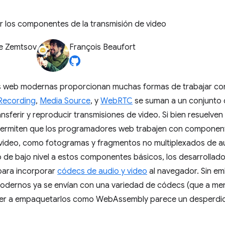
 los componentes de la transmisión de video
e Zemtsov
François Beaufort
s web modernas proporcionan muchas formas de trabajar con
Recording
,
Media Source
, y
WebRTC
se suman a un conjunto 
nsferir y reproducir transmisiones de video. Si bien resuelven c
permiten que los programadores web trabajen con component
 video, como fotogramas y fragmentos no multiplexados de au
 de bajo nivel a estos componentes básicos, los desarrolla
ara incorporar
códecs de audio y video
al navegador. Sin e
dernos ya se envían con una variedad de códecs (que a me
ver a empaquetarlos como WebAssembly parece un desperdic