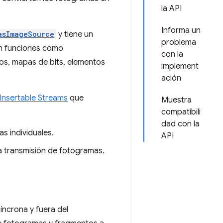
la API
Informa un
asImageSource
y tiene un
problema
 en funciones como
con la
zos, mapas de bits, elementos
implement
ación
Insertable Streams
que
Muestra
compatibili
dad con la
s individuales.
API
a transmisión de fotogramas.
íncrona y fuera del