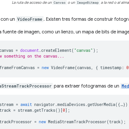
La ruta de acceso de un
Canvas
o un
ImageBitmap
a la red o al al
 con un
VideoFrame
. Existen tres formas de construir fotog
 fuente de imagen, como un lienzo, un mapa de bits de imag
canvas
=
document
.
createElement
(
"canvas"
);
w something on the canvas...
frameFromCanvas
=
new
VideoFrame
(
canvas
,
{
timestamp
:
0
aStreamTrackProcessor
para extraer fotogramas de un
Me
stream
=
await
navigator
.
mediaDevices
.
getUserMedia
({
…
})
track
=
stream
.
getTracks
()[
0
];
trackProcessor
=
new
MediaStreamTrackProcessor
(
track
);