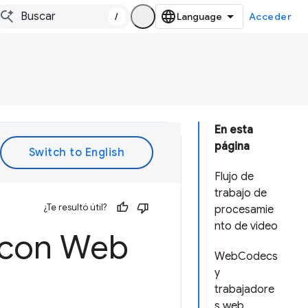
/
Acceder
En esta
página
Flujo de
trabajo de
¿Te resultó útil?
procesamie
nto de video
 con Web
WebCodecs
y
trabajadore
s web