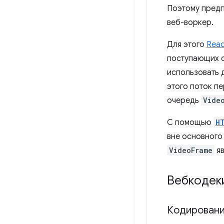
Поэтому предп
веб-воркер.
Для этого
Read
поступающих с
использовать 
этого поток п
очередь
Vide
С помощью
H
вне основного
VideoFrame
яв
Вебкодек
Кодирован