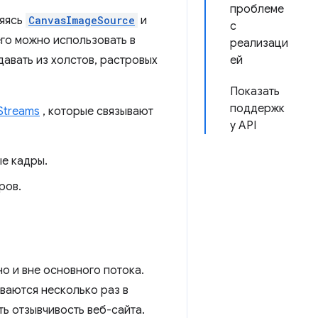
проблеме
ляясь
CanvasImageSource
и
с
его можно использовать в
реализаци
давать из холстов, растровых
ей
Показать
поддержк
 Streams
, которые связывают
у API
е кадры.
ров.
о и вне основного потока.
ваются несколько раз в
ть отзывчивость веб-сайта.