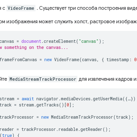
я с
VideoFrame
. Существует три способа построения вид
ом изображения может служить холст, растровое изображ
canvas
=
document
.
createElement
(
"canvas"
);
w something on the canvas...
frameFromCanvas
=
new
VideoFrame
(
canvas
,
{
timestamp
:
0
йте
MediaStreamTrackProcessor
для извлечения кадров 
stream
=
await
navigator
.
mediaDevices
.
getUserMedia
({
…
})
track
=
stream
.
getTracks
()[
0
];
trackProcessor
=
new
MediaStreamTrackProcessor
(
track
);
reader
=
trackProcessor
.
readable
.
getReader
();
(
true
)
{