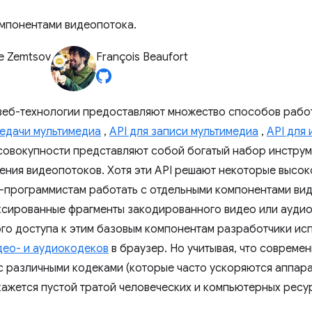
мпонентами видеопотока.
e Zemtsov
François Beaufort
еб-технологии предоставляют множество способов работ
едачи мультимедиа
,
API для записи мультимедиа
,
API для
совокупности представляют собой богатый набор инструм
ения видеопотоков. Хотя эти API решают некоторые высок
-программистам работать с отдельными компонентами вид
ксированные фрагменты закодированного видео или аудио
го доступа к этим базовым компонентам разработчики ис
део- и аудиокодеков
в браузер. Но учитывая, что совреме
с различными кодеками (которые часто ускоряются аппарат
ажется пустой тратой человеческих и компьютерных ресу