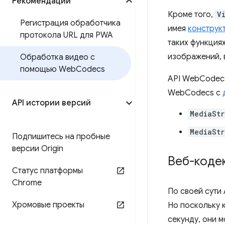
Рекомендации
Кроме того,
V
Регистрация обработчика
имея
конструк
протокола URL для PWA
таких функциях
изображений, 
Обработка видео с
помощью Web
Codecs
API WebCodecs
WebCodecs с
API истории версий
MediaStr
MediaSt
Подпишитесь на пробные
версии Origin
Веб-кодек
Статус платформы
Chrome
По своей сути
Хромовые проекты
Но поскольку 
секунду, они м