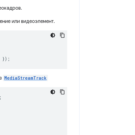
еокадров.
ение или видеоэлемент.
});
из
MediaStreamTrack
;