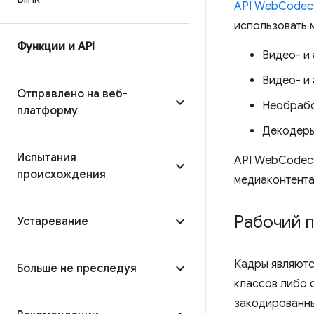
API WebCodec
использовать 
Функции и API
Видео- и
Видео- и
Отправлено на веб-
Необрабо
платформу
Декодеры
Испытания
API WebCodecs
происхождения
медиаконтента
Рабочий 
Устаревание
Кадры являютс
Больше не преследуя
классов либо 
закодированны