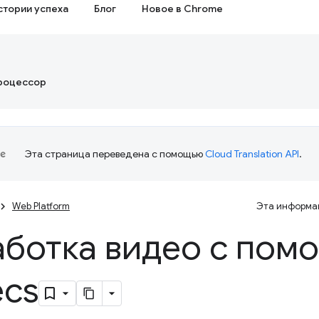
стории успеха
Блог
Новое в Chrome
роцессор
Эта страница переведена с помощью
Cloud Translation API
.
Web Platform
Эта информац
ботка видео с пом
cs