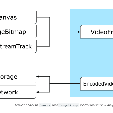
Путь от объекта
Canvas
или
ImageBitmap
к сети или к хранилищ