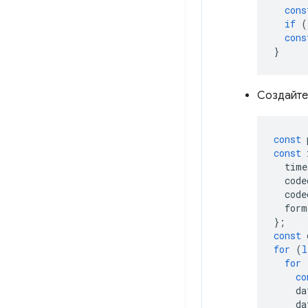
cons
if
(
cons
}
Создайте
const
const
time
code
code
form
};
const
for
(
l
for
co
da
da