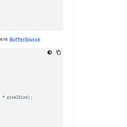
екте
BufferSource
*
pixelSize
);