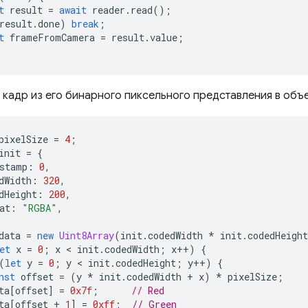
t
result
=
await
reader
.
read
();
result
.
done
)
break
;
t
frameFromCamera
=
result
.
value
;
 кадр из его бинарного пиксельного представления в объ
pixelSize
=
4
;
init
=
{
stamp
:
0
,
dWidth
:
320
,
dHeight
:
200
,
at
:
"RGBA"
,
data
=
new
Uint8Array
(
init
.
codedWidth
*
init
.
codedHeight
et
x
=
0
;
x
 < 
init
.
codedWidth
;
x
++
)
{
(
let
y
=
0
;
y
 < 
init
.
codedHeight
;
y
++
)
{
nst
offset
=
(
y
*
init
.
codedWidth
+
x
)
*
pixelSize
;
ta
[
offset
]
=
0x7f
;
// Red
ta
[
offset
+
1
]
=
0xff
;
// Green