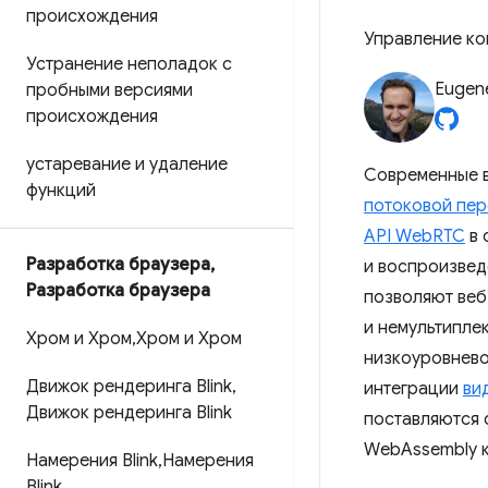
происхождения
Управление ко
Устранение неполадок с
Eugen
пробными версиями
происхождения
устаревание и удаление
Современные в
функций
потоковой пер
API WebRTC
в 
Разработка браузера
,
и воспроизвед
Разработка браузера
позволяют веб
и немультипле
Хром и Хром
,
Хром и Хром
низкоуровнево
Движок рендеринга Blink
,
интеграции
ви
Движок рендеринга Blink
поставляются 
WebAssembly к
Намерения Blink
,
Намерения
Blink