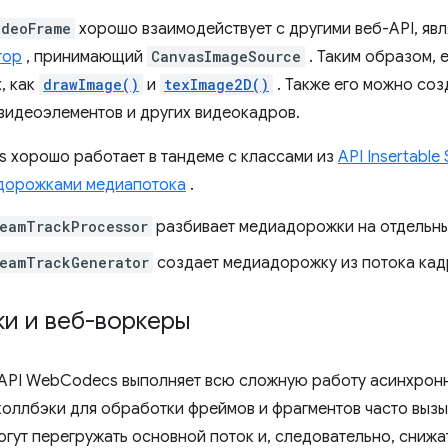
ideoFrame
хорошо взаимодействует с другими веб-API, яв
тор
, принимающий
CanvasImageSource
. Таким образом, 
, как
drawImage()
и
texImage2D()
. Также его можно соз
видеоэлементов и других видеокадров.
 хорошо работает в тандеме с классами из
API Insertable
дорожками медиапотока
.
eamTrackProcessor
разбивает медиадорожки на отдельны
reamTrackGenerator
создает медиадорожку из потока кад
и и веб-воркеры
 API WebCodecs выполняет всю сложную работу асинхронн
коллбэки для обработки фреймов и фрагментов часто вызы
огут перегружать основной поток и, следовательно, снижа