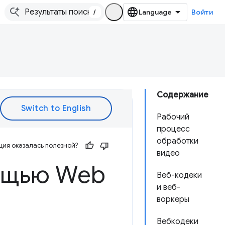
/
Войти
Содержание
Рабочий
процесс
обработки
ия оказалась полезной?
видео
ощью Web
Веб-кодеки
и веб-
воркеры
Вебкодеки