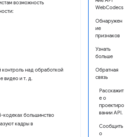
ние API
истам возможность
WebCodecs
ности:
Обнаружен
ие
признаков
Узнать
больше
й контроль над обработкой
Обратная
связь
 видео и т. д.
Расскажит
е о
проектиро
вании API.
б-кодеках большинство
азуют кадры в
Сообщить
о