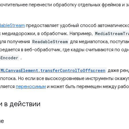
очтительнее перенести обработку отдельных фреймов и з
ableStream
предоставляет удобный способ автоматическо
 медиадорожки, в обработчик. Например,
MediaStreamTr
для получения
ReadableStream
для медиапотока, поступа
ередается в веб-обработчик, где кадры считываются по од
oEncoder
.
TMLCanvasElement.transferControlToOffscreen
даже рен
 потока. Но если все высокоуровневые инструменты окажу
ляется
переносимым
и может быть перемещен между рабо
и в действии
ие