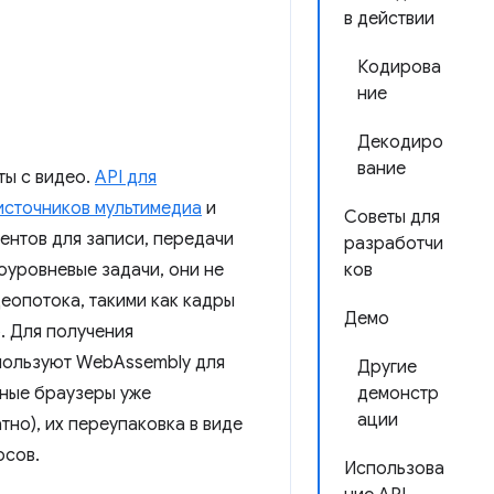
в действии
Кодирова
ние
Декодиро
вание
ы с видео.
API для
 источников мультимедиа
и
Советы для
ентов для записи, передачи
разработчи
оуровневые задачи, они не
ков
еопотока, такими как кадры
Демо
. Для получения
пользуют WebAssembly для
Другие
нные браузеры уже
демонстр
ации
но), их переупаковка в виде
рсов.
Использова