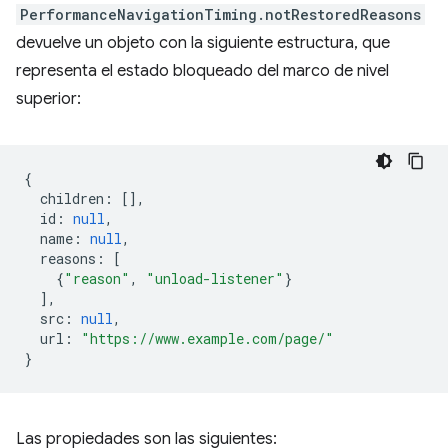
PerformanceNavigationTiming.notRestoredReasons
devuelve un objeto con la siguiente estructura, que
representa el estado bloqueado del marco de nivel
superior:
{
children
:
[],
id
:
null
,
name
:
null
,
reasons
:
[
{
"reason"
,
"unload-listener"
}
],
src
:
null
,
url
:
"https://www.example.com/page/"
}
Las propiedades son las siguientes: