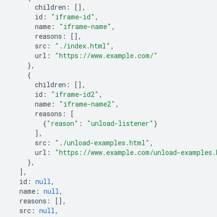
children
:
[],
id
:
"iframe-id"
,
name
:
"iframe-name"
,
reasons
:
[],
src
:
"./index.html"
,
url
:
"https://www.example.com/"
},
{
children
:
[],
id
:
"iframe-id2"
,
name
:
"iframe-name2"
,
reasons
:
[
{
"reason"
:
"unload-listener"
}
],
src
:
"./unload-examples.html"
,
url
:
"https://www.example.com/unload-examples.
},
],
id
:
null
,
name
:
null
,
reasons
:
[],
src
:
null
,