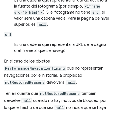
Es una cadena que representa la ruta de acceso a
la fuente del fotograma (por ejemplo,
<iframe
src="b.html">
). Si el fotograma no tiene
src
, el
valor será una cadena vacía. Para la página de nivel
superior, es
null
.
url
Es una cadena que representa la URL de la página
o el iframe al que se navegó.
En el caso de los objetos
PerformanceNavigationTiming
que no representan
navegaciones por el historial, la propiedad
notRestoredReasons
devolverá
null
.
Ten en cuenta que
notRestoredReasons
también
devuelve
null
cuando no hay motivos de bloqueo, por
lo que el hecho de que sea
null
no indica que se haya