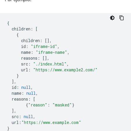
{
children
:
[
{
children
:
[],
id
:
"iframe-id"
,
name
:
"iframe-name"
,
reasons
:
[],
src
:
"./index.html"
,
url
:
"https://www.example2.com/"
}
],
id
:
null
,
name
:
null
,
reasons
:
[
{
"reason"
:
"masked"
}
],
src
:
null
,
url
:
"https://www.example.com"
}