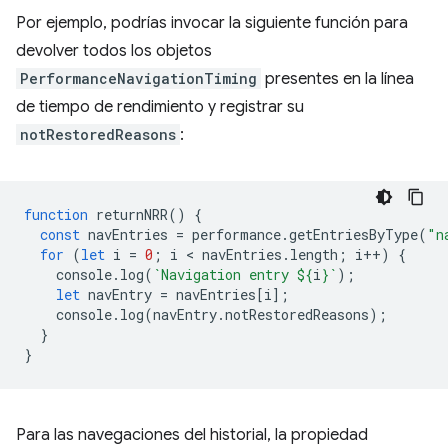
Por ejemplo, podrías invocar la siguiente función para
devolver todos los objetos
PerformanceNavigationTiming
presentes en la línea
de tiempo de rendimiento y registrar su
notRestoredReasons
:
function
returnNRR
()
{
const
navEntries
=
performance
.
getEntriesByType
(
"n
for
(
let
i
=
0
;
i
 < 
navEntries
.
length
;
i
++
)
{
console
.
log
(
`Navigation entry 
${
i
}
`
);
let
navEntry
=
navEntries
[
i
];
console
.
log
(
navEntry
.
notRestoredReasons
);
}
}
Para las navegaciones del historial, la propiedad