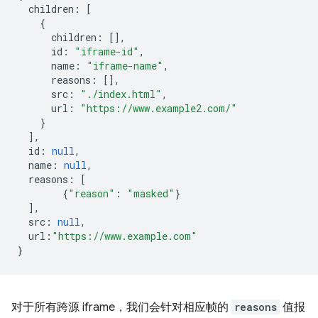
children
:
[
{
children
:
[],
id
:
"iframe-id"
,
name
:
"iframe-name"
,
reasons
:
[],
src
:
"./index.html"
,
url
:
"https://www.example2.com/"
}
],
id
:
null
,
name
:
null
,
reasons
:
[
{
"reason"
:
"masked"
}
],
src
:
null
,
url
:
"https://www.example.com"
}
对于所有跨源 iframe，我们会针对相应帧的
reasons
值报