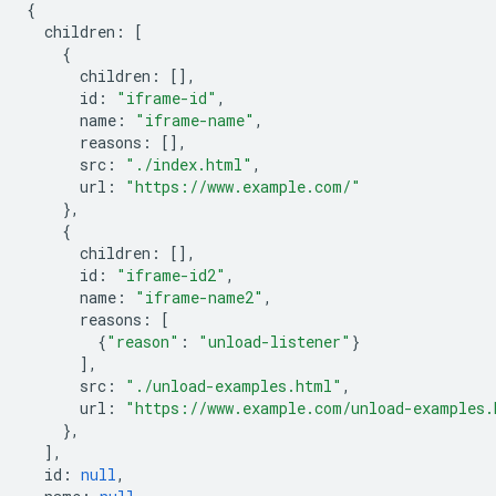
{
children
:
[
{
children
:
[],
id
:
"iframe-id"
,
name
:
"iframe-name"
,
reasons
:
[],
src
:
"./index.html"
,
url
:
"https://www.example.com/"
},
{
children
:
[],
id
:
"iframe-id2"
,
name
:
"iframe-name2"
,
reasons
:
[
{
"reason"
:
"unload-listener"
}
],
src
:
"./unload-examples.html"
,
url
:
"https://www.example.com/unload-examples.
},
],
id
:
null
,