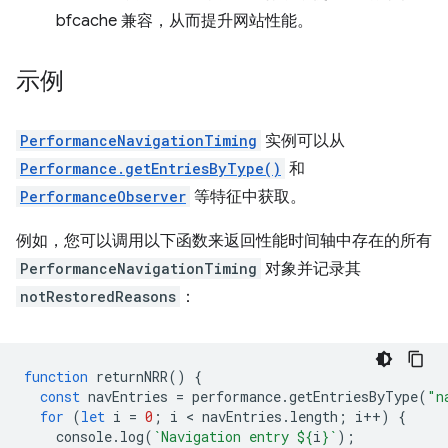
bfcache 兼容，从而提升网站性能。
示例
PerformanceNavigationTiming
实例可以从
Performance.getEntriesByType()
和
PerformanceObserver
等特征中获取。
例如，您可以调用以下函数来返回性能时间轴中存在的所有
PerformanceNavigationTiming
对象并记录其
notRestoredReasons
：
function
returnNRR
()
{
const
navEntries
=
performance
.
getEntriesByType
(
"n
for
(
let
i
=
0
;
i
 < 
navEntries
.
length
;
i
++
)
{
console
.
log
(
`Navigation entry 
${
i
}
`
);