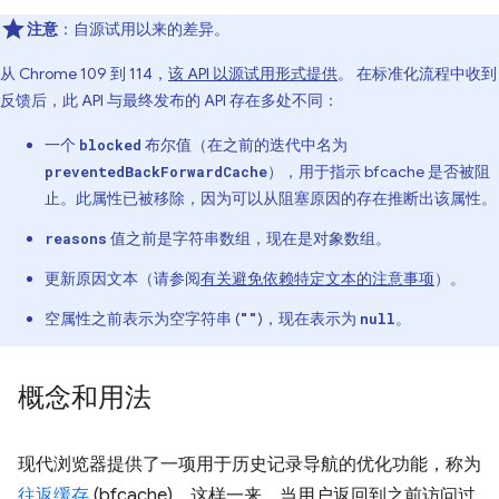
注意
：自源试用以来的差异。
从 Chrome 109 到 114，
该 API 以源试用形式提供
。 在标准化流程中收到
反馈后，此 API 与最终发布的 API 存在多处不同：
一个
布尔值（在之前的迭代中名为
blocked
），用于指示 bfcache 是否被阻
preventedBackForwardCache
止。此属性已被移除，因为可以从阻塞原因的存在推断出该属性。
值之前是字符串数组，现在是对象数组。
reasons
更新原因文本（请参阅
有关避免依赖特定文本的注意事项
）。
空属性之前表示为空字符串 (
)，现在表示为
。
""
null
概念和用法
现代浏览器提供了一项用于历史记录导航的优化功能，称为
往返缓存
(bfcache)。这样一来，当用户返回到之前访问过