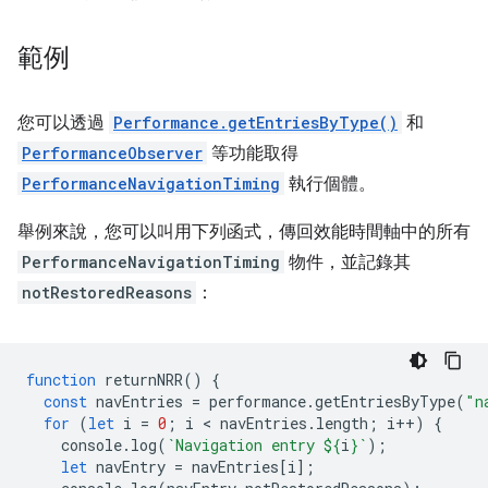
範例
您可以透過
Performance.getEntriesByType()
和
PerformanceObserver
等功能取得
PerformanceNavigationTiming
執行個體。
舉例來說，您可以叫用下列函式，傳回效能時間軸中的所有
PerformanceNavigationTiming
物件，並記錄其
notRestoredReasons
：
function
returnNRR
()
{
const
navEntries
=
performance
.
getEntriesByType
(
"n
for
(
let
i
=
0
;
i
 < 
navEntries
.
length
;
i
++
)
{
console
.
log
(
`Navigation entry 
${
i
}
`
);
let
navEntry
=
navEntries
[
i
];