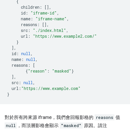
{
children
:
[],
id
:
"iframe-id"
,
name
:
"iframe-name"
,
reasons
:
[],
src
:
"./index.html"
,
url
:
"https://www.example2.com/"
}
],
id
:
null
,
name
:
null
,
reasons
:
[
{
"reason"
:
"masked"
}
],
src
:
null
,
url
:
"https://www.example.com"
}
對於所有跨來源 iframe，我們會回報影格的
reasons
值
null
，而頂層影格會顯示
"masked"
原因。請注