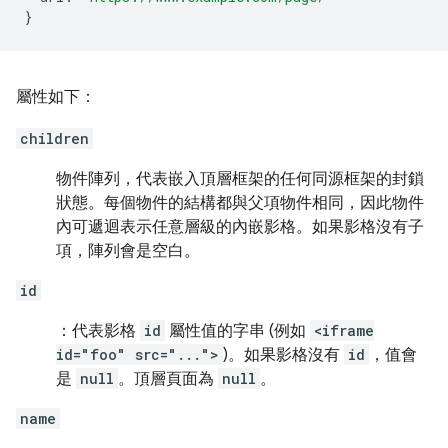
}
屬性如下：
children
物件陣列，代表嵌入頂層框架的任何同源框架的封鎖
狀態。每個物件的結構都與父項物件相同，因此物件
內可遞迴表示任意層級的內嵌影格。如果影格沒有子
項，陣列會是空白。
id
：代表影格
id
屬性值的字串 (例如
<iframe
id="foo" src="...">
)。如果影格沒有
id
，值會
是
null
。頂層頁面為
null
。
name