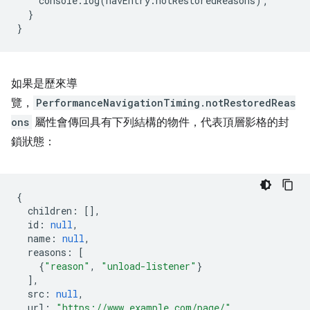
console
.
log
(
navEntry
.
notRestoredReasons
);
}
}
如果是歷來導
覽，
PerformanceNavigationTiming.notRestoredReas
ons
屬性會傳回具有下列結構的物件，代表頂層影格的封
鎖狀態：
{
children
:
[],
id
:
null
,
name
:
null
,
reasons
:
[
{
"reason"
,
"unload-listener"
}
],
src
:
null
,
url
:
"https://www.example.com/page/"