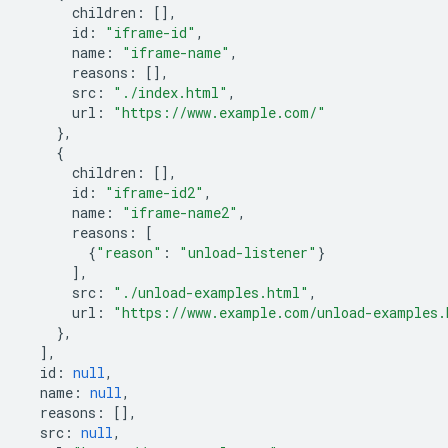
children
:
[],
id
:
"iframe-id"
,
name
:
"iframe-name"
,
reasons
:
[],
src
:
"./index.html"
,
url
:
"https://www.example.com/"
},
{
children
:
[],
id
:
"iframe-id2"
,
name
:
"iframe-name2"
,
reasons
:
[
{
"reason"
:
"unload-listener"
}
],
src
:
"./unload-examples.html"
,
url
:
"https://www.example.com/unload-examples.
},
],
id
:
null
,
name
:
null
,
reasons
:
[],
src
:
null
,