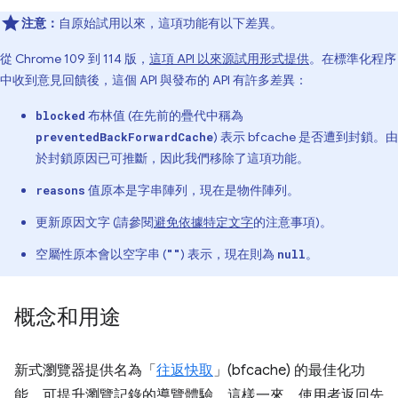
注意：
自原始試用以來，這項功能有以下差異。
從 Chrome 109 到 114 版，
這項 API 以來源試用形式提供
。在標準化程序
中收到意見回饋後，這個 API 與發布的 API 有許多差異：
布林值 (在先前的疊代中稱為
blocked
) 表示 bfcache 是否遭到封鎖。由
preventedBackForwardCache
於封鎖原因已可推斷，因此我們移除了這項功能。
值原本是字串陣列，現在是物件陣列。
reasons
更新原因文字 (請參閱
避免依據特定文字
的注意事項)。
空屬性原本會以空字串 (
) 表示，現在則為
。
""
null
概念和用途
新式瀏覽器提供名為「
往返快取
」(bfcache) 的最佳化功
能，可提升瀏覽記錄的導覽體驗。這樣一來，使用者返回先