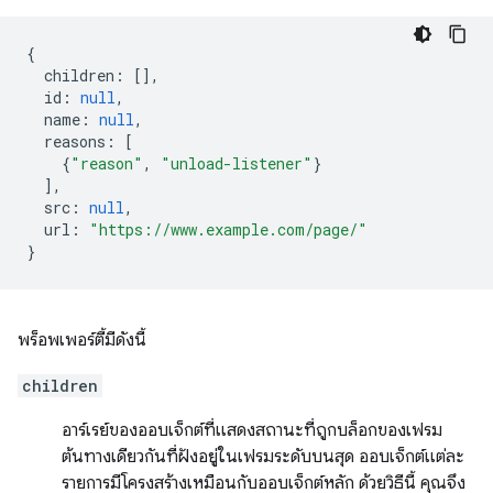
{
children
:
[],
id
:
null
,
name
:
null
,
reasons
:
[
{
"reason"
,
"unload-listener"
}
],
src
:
null
,
url
:
"https://www.example.com/page/"
}
พร็อพเพอร์ตี้มีดังนี้
children
อาร์เรย์ของออบเจ็กต์ที่แสดงสถานะที่ถูกบล็อกของเฟรม
ต้นทางเดียวกันที่ฝังอยู่ในเฟรมระดับบนสุด ออบเจ็กต์แต่ละ
รายการมีโครงสร้างเหมือนกับออบเจ็กต์หลัก ด้วยวิธีนี้ คุณจึง