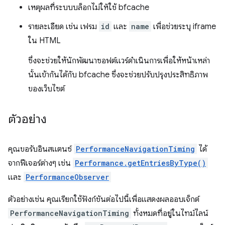
เหตุผลที่ระบบบล็อกไม่ให้ใช้ bfcache
รายละเอียด เช่น เฟรม
id
และ
name
เพื่อช่วยระบุ iframe
ใน HTML
ซึ่งจะช่วยให้นักพัฒนาซอฟต์แวร์ดำเนินการเพื่อให้หน้าเหล่า
นั้นเข้ากันได้กับ bfcache ซึ่งจะช่วยปรับปรุงประสิทธิภาพ
ของเว็บไซต์
ตัวอย่าง
คุณขอรับอินสแตนซ์
PerformanceNavigationTiming
ได้
จากฟีเจอร์ต่างๆ เช่น
Performance.getEntriesByType()
และ
PerformanceObserver
ตัวอย่างเช่น คุณเรียกใช้ฟังก์ชันต่อไปนี้เพื่อแสดงผลออบเจ็กต์
PerformanceNavigationTiming
ทั้งหมดที่อยู่ในไทม์ไลน์