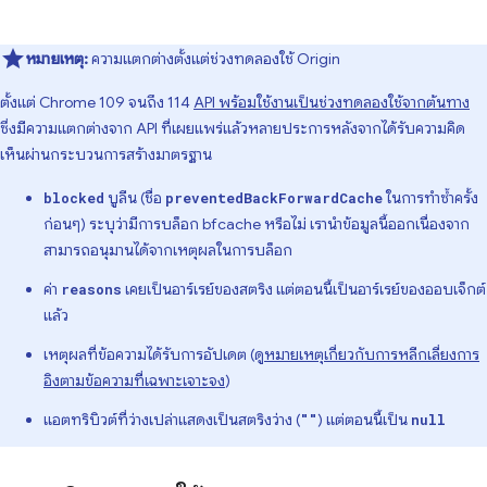
หมายเหตุ:
ความแตกต่างตั้งแต่ช่วงทดลองใช้ Origin
ตั้งแต่ Chrome 109 จนถึง 114
API พร้อมใช้งานเป็นช่วงทดลองใช้จากต้นทาง
ซึ่งมีความแตกต่างจาก API ที่เผยแพร่แล้วหลายประการหลังจากได้รับความคิด
เห็นผ่านกระบวนการสร้างมาตรฐาน
บูลีน (ชื่อ
ในการทำซ้ำครั้ง
blocked
preventedBackForwardCache
ก่อนๆ) ระบุว่ามีการบล็อก bfcache หรือไม่ เรานำข้อมูลนี้ออกเนื่องจาก
สามารถอนุมานได้จากเหตุผลในการบล็อก
ค่า
เคยเป็นอาร์เรย์ของสตริง แต่ตอนนี้เป็นอาร์เรย์ของออบเจ็กต์
reasons
แล้ว
เหตุผลที่ข้อความได้รับการอัปเดต (ดู
หมายเหตุเกี่ยวกับการหลีกเลี่ยงการ
อิงตามข้อความที่เฉพาะเจาะจง
)
แอตทริบิวต์ที่ว่างเปล่าแสดงเป็นสตริงว่าง (
) แต่ตอนนี้เป็น
""
null