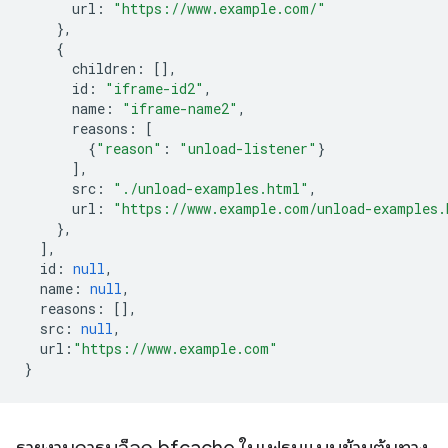
url
:
"https://www.example.com/"
},
{
children
:
[],
id
:
"iframe-id2"
,
name
:
"iframe-name2"
,
reasons
:
[
{
"reason"
:
"unload-listener"
}
],
src
:
"./unload-examples.html"
,
url
:
"https://www.example.com/unload-examples.
},
],
id
:
null
,
name
:
null
,
reasons
:
[],
src
:
null
,
url
:
"https://www.example.com"
}