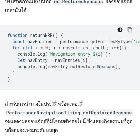
ประสิทธิภาพและบันทึก
notRestoredReasons
ของออบเจ็กต์
เหล่านั้นได้
function
returnNRR
()
{
const
navEntries
=
performance
.
getEntriesByType
(
"n
for
(
let
i
=
0
;
i
 < 
navEntries
.
length
;
i
++
)
{
console
.
log
(
`Navigation entry 
${
i
}
`
);
let
navEntry
=
navEntries
[
i
];
console
.
log
(
navEntry
.
notRestoredReasons
);
}
}
สำหรับการนำทางในประวัติ พร็อพเพอร์ตี้
PerformanceNavigationTiming.notRestoredReasons
จะแสดงผลออบเจ็กต์ที่มีโครงสร้างต่อไปนี้ ซึ่งแสดงถึงสถานะที่ถูก
บล็อกของเฟรมระดับบนสุด