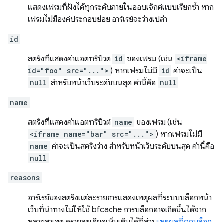
แสดงเฟรมที่ฝังได้ทุกระดับภายในออบเจ็กต์แบบเรียกซ้ำ หาก
เฟรมไม่มีองค์ประกอบย่อย อาร์เรย์จะว่างเปล่า
id
สตริงที่แสดงค่าแอตทริบิวต์
id
ของเฟรม (เช่น
<iframe
id="foo" src="...">
) หากเฟรมไม่มี
id
ค่าจะเป็น
null
สำหรับหน้าเว็บระดับบนสุด ค่านี้คือ
null
name
สตริงที่แสดงค่าแอตทริบิวต์
name
ของเฟรม (เช่น
<iframe name="bar" src="...">
) หากเฟรมไม่มี
name
ค่าจะเป็นสตริงว่าง สำหรับหน้าเว็บระดับบนสุด ค่านี้คือ
null
reasons
อาร์เรย์ของสตริงแต่ละรายการแสดงเหตุผลที่ระบบบล็อกหน้า
เว็บที่นำทางไม่ให้ใช้ bfcache การบล็อกอาจเกิดขึ้นได้จาก
หลายสาเหตุ ดูรายละเอียดเพิ่มเติมได้ที่ส่วน
เหตุผลที่ถูกบล็อก