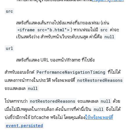
src
สตริงที่แสดงเส้นทางไปยังแหล่งที่มาของเฟรม (เช่น
<iframe src="b.html">
) หากเฟรมไม่มี
src
ค่าจะ
เป็นสตริงว่าง สำหรับหน้าเว็บระดับบนสุด ค่านี้คือ
null
url
สตริงที่แสดง URL ของหน้า/iframe ที่ไปยัง
สำหรับออบเจ็กต์
PerformanceNavigationTiming
ที่ไม่ได้
แสดงการนำทางในประวัติ พร็อพเพอร์ตี้
notRestoredReasons
จะแสดงผล
null
โปรดทราบว่า
notRestoredReasons
จะแสดงผล
null
ด้วย
เมื่อไม่มีเหตุผลในการบล็อก ดังนั้นการที่ค่านี้เป็น
null
จึงไม่ได้
บ่งชี้ว่ามีการใช้ bfcache หรือไม่ โดยคุณต้อง
ใช้พร็อพเพอร์ตี้
event.persisted