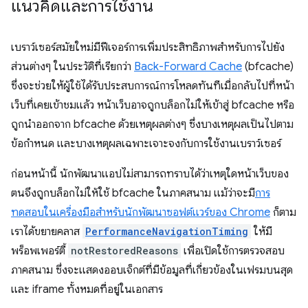
แนวคิดและการใช้งาน
เบราว์เซอร์สมัยใหม่มีฟีเจอร์การเพิ่มประสิทธิภาพสำหรับการไปยัง
ส่วนต่างๆ ในประวัติที่เรียกว่า
Back-Forward Cache
(bfcache)
ซึ่งจะช่วยให้ผู้ใช้ได้รับประสบการณ์การโหลดทันทีเมื่อกลับไปที่หน้า
เว็บที่เคยเข้าชมแล้ว หน้าเว็บอาจถูกบล็อกไม่ให้เข้าสู่ bfcache หรือ
ถูกนำออกจาก bfcache ด้วยเหตุผลต่างๆ ซึ่งบางเหตุผลเป็นไปตาม
ข้อกำหนด และบางเหตุผลเฉพาะเจาะจงกับการใช้งานเบราว์เซอร์
ก่อนหน้านี้ นักพัฒนาแอปไม่สามารถทราบได้ว่าเหตุใดหน้าเว็บของ
ตนจึงถูกบล็อกไม่ให้ใช้ bfcache ในภาคสนาม แม้ว่าจะมี
การ
ทดสอบในเครื่องมือสำหรับนักพัฒนาซอฟต์แวร์ของ Chrome
ก็ตาม
เราได้ขยายคลาส
PerformanceNavigationTiming
ให้มี
พร็อพเพอร์ตี้
notRestoredReasons
เพื่อเปิดใช้การตรวจสอบ
ภาคสนาม ซึ่งจะแสดงออบเจ็กต์ที่มีข้อมูลที่เกี่ยวข้องในเฟรมบนสุด
และ iframe ทั้งหมดที่อยู่ในเอกสาร