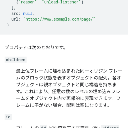
{
"reason"
,
"unload-listener"
}
],
src
:
null
,
url
:
"https://www.example.com/page/"
}
プロパティは次のとおりです。
children
最上位フレームに埋め込まれた同一オリジン フレー
ムのブロック状態を表すオブジェクトの配列。各オ
ブジェクトは親オブジェクトと同じ構造を持ちま
す。これにより、任意の数のレベルの埋め込みフレ
ームをオブジェクト内で再帰的に表現できます。フ
レームに子がない場合、配列は空になります。
id