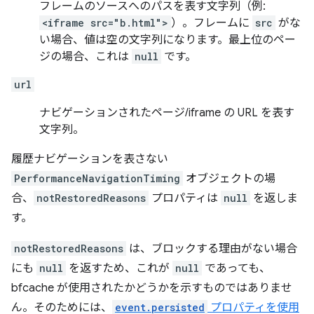
フレームのソースへのパスを表す文字列（例:
<iframe src="b.html">
）。フレームに
src
がな
い場合、値は空の文字列になります。最上位のペー
ジの場合、これは
null
です。
url
ナビゲーションされたページ/iframe の URL を表す
文字列。
履歴ナビゲーションを表さない
PerformanceNavigationTiming
オブジェクトの場
合、
notRestoredReasons
プロパティは
null
を返しま
す。
notRestoredReasons
は、ブロックする理由がない場合
にも
null
を返すため、これが
null
であっても、
bfcache が使用されたかどうかを示すものではありませ
ん。そのためには、
event.persisted
プロパティを使用