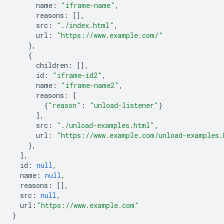
name
:
"iframe-name"
,
reasons
:
[],
src
:
"./index.html"
,
url
:
"https://www.example.com/"
},
{
children
:
[],
id
:
"iframe-id2"
,
name
:
"iframe-name2"
,
reasons
:
[
{
"reason"
:
"unload-listener"
}
],
src
:
"./unload-examples.html"
,
url
:
"https://www.example.com/unload-examples.
},
],
id
:
null
,
name
:
null
,
reasons
:
[],
src
:
null
,
url
:
"https://www.example.com"
}