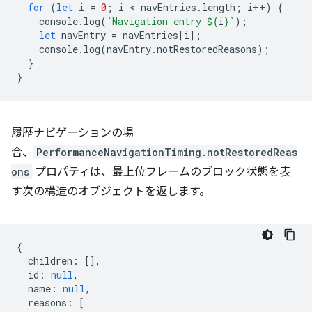
for
(
let
i
=
0
;
i
 < 
navEntries
.
length
;
i
++
)
{
console
.
log
(
`Navigation entry 
${
i
}
`
);
let
navEntry
=
navEntries
[
i
];
console
.
log
(
navEntry
.
notRestoredReasons
);
}
}
履歴ナビゲーションの場
合、
PerformanceNavigationTiming.notRestoredReas
ons
プロパティは、最上位フレームのブロック状態を表
す次の構造のオブジェクトを返します。
{
children
:
[],
id
:
null
,
name
:
null
,
reasons
:
[