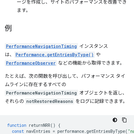
ージを作成し、サイトのパフォーマンスを改善でき
ます。
例
PerformanceNavigationTiming
インスタンス
は、
Performance.getEntriesByType()
や
PerformanceObserver
などの機能から取得できます。
たとえば、次の関数を呼び出して、パフォーマンス タイ
ムラインに存在するすべての
PerformanceNavigationTiming
オブジェクトを返し、
それらの
notRestoredReasons
をログに記録できます。
function
returnNRR
()
{
const
navEntries
=
performance
.
getEntriesByType
(
"n