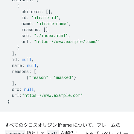
{
children
:
[],
id
:
"iframe-id"
,
name
:
"iframe-name"
,
reasons
:
[],
src
:
"./index.html"
,
url
:
"https://www.example2.com/"
}
],
id
:
null
,
name
:
null
,
reasons
:
[
{
"reason"
:
"masked"
}
],
src
:
null
,
url
:
"https://www.example.com"
}
すべてのクロスオリジン iframe について、フレームの
reasons
値として
null
を報告し、トップレベル フレー