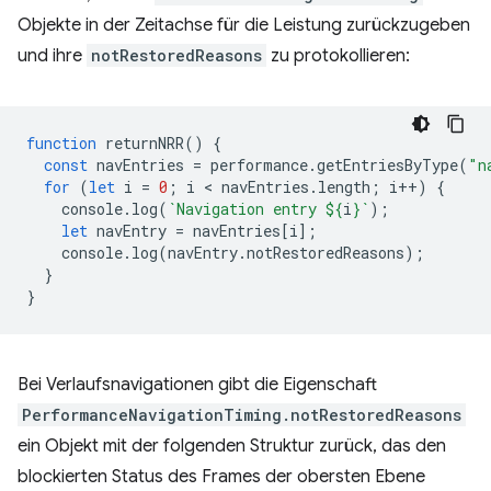
Objekte in der Zeitachse für die Leistung zurückzugeben
und ihre
notRestoredReasons
zu protokollieren:
function
returnNRR
()
{
const
navEntries
=
performance
.
getEntriesByType
(
"n
for
(
let
i
=
0
;
i
 < 
navEntries
.
length
;
i
++
)
{
console
.
log
(
`Navigation entry 
${
i
}
`
);
let
navEntry
=
navEntries
[
i
];
console
.
log
(
navEntry
.
notRestoredReasons
);
}
}
Bei Verlaufsnavigationen gibt die Eigenschaft
PerformanceNavigationTiming.notRestoredReasons
ein Objekt mit der folgenden Struktur zurück, das den
blockierten Status des Frames der obersten Ebene