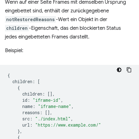
Wenn auf einer Seite Frames mit demselben Ursprung
eingebettet sind, enthält der zurückgegebene
notRestoredReasons
-Wert ein Objekt in der
children
-Eigenschaft, das den blockierten Status
jedes eingebetteten Frames darstellt.
Beispiel:
{
children
:
[
{
children
:
[],
id
:
"iframe-id"
,
name
:
"iframe-name"
,
reasons
:
[],
src
:
"./index.html"
,
url
:
"https://www.example.com/"
},
{