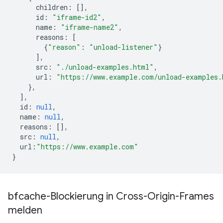
children
:
[],
id
:
"iframe-id2"
,
name
:
"iframe-name2"
,
reasons
:
[
{
"reason"
:
"unload-listener"
}
],
src
:
"./unload-examples.html"
,
url
:
"https://www.example.com/unload-examples.
},
],
id
:
null
,
name
:
null
,
reasons
:
[],
src
:
null
,
url
:
"https://www.example.com"
}
bfcache-Blockierung in Cross-Origin-Frames
melden