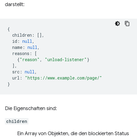
darstellt:
{
children
:
[],
id
:
null
,
name
:
null
,
reasons
:
[
{
"reason"
,
"unload-listener"
}
],
src
:
null
,
url
:
"https://www.example.com/page/"
}
Die Eigenschaften sind:
children
Ein Array von Objekten, die den blockierten Status