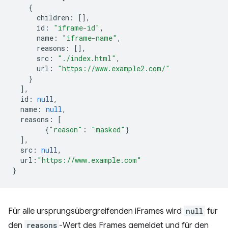
{
children
:
[],
id
:
"iframe-id"
,
name
:
"iframe-name"
,
reasons
:
[],
src
:
"./index.html"
,
url
:
"https://www.example2.com/"
}
],
id
:
null
,
name
:
null
,
reasons
:
[
{
"reason"
:
"masked"
}
],
src
:
null
,
url
:
"https://www.example.com"
}
Für alle ursprungsübergreifenden iFrames wird
null
für
den
reasons
-Wert des Frames gemeldet und für den