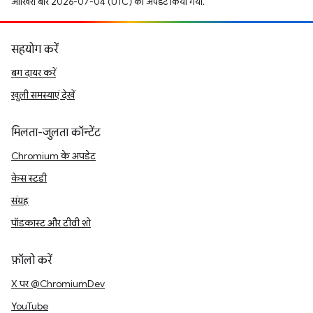
आखिरी बार 2026-07-04 (UTC) को अपडेट किया गया.
सहयोग करें
बग दायर करें
खुली समस्याएं देखें
मिलता-जुलता कॉन्टेंट
Chromium के अपडेट
केस स्टडी
संग्रह
पॉडकास्ट और टीवी शो
फ़ॉलो करें
X पर @ChromiumDev
YouTube