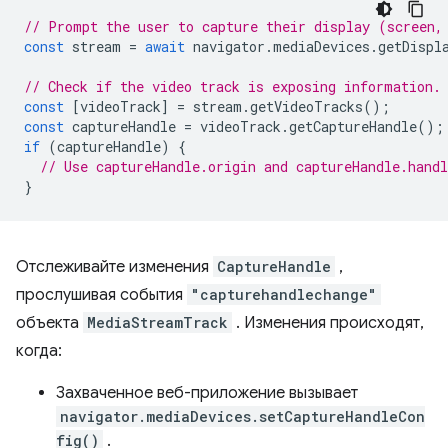
// Prompt the user to capture their display (screen,
const
stream
=
await
navigator
.
mediaDevices
.
getDispl
// Check if the video track is exposing information.
const
[
videoTrack
]
=
stream
.
getVideoTracks
();
const
captureHandle
=
videoTrack
.
getCaptureHandle
();
if
(
captureHandle
)
{
// Use captureHandle.origin and captureHandle.handl
}
Отслеживайте изменения
CaptureHandle
,
прослушивая события
"capturehandlechange"
объекта
MediaStreamTrack
. Изменения происходят,
когда:
Захваченное веб-приложение вызывает
navigator.mediaDevices.setCaptureHandleCon
fig()
.