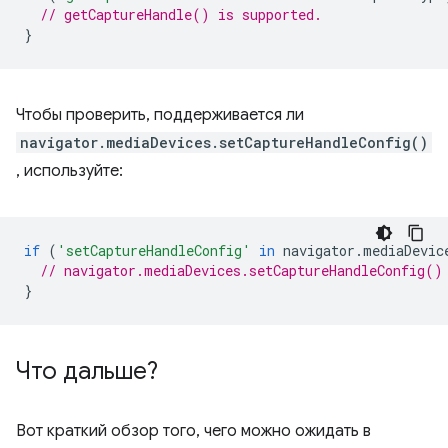
// getCaptureHandle() is supported.
}
Чтобы проверить, поддерживается ли
navigator.mediaDevices.setCaptureHandleConfig()
, используйте:
if
(
'setCaptureHandleConfig'
in
navigator
.
mediaDevic
// navigator.mediaDevices.setCaptureHandleConfig()
}
Что дальше?
Вот краткий обзор того, чего можно ожидать в