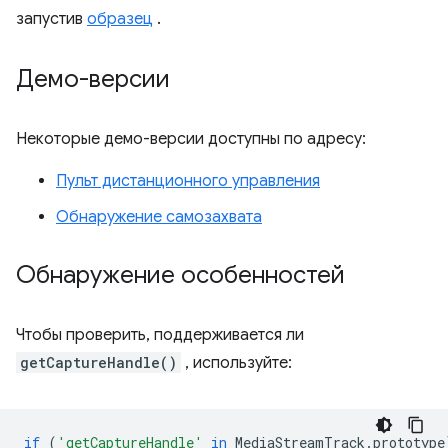
запустив
образец
.
Демо-версии
Некоторые демо-версии доступны по адресу:
Пульт дистанционного управления
Обнаружение самозахвата
Обнаружение особенностей
Чтобы проверить, поддерживается ли
getCaptureHandle()
, используйте:
if
(
'getCaptureHandle'
in
MediaStreamTrack
.
prototype