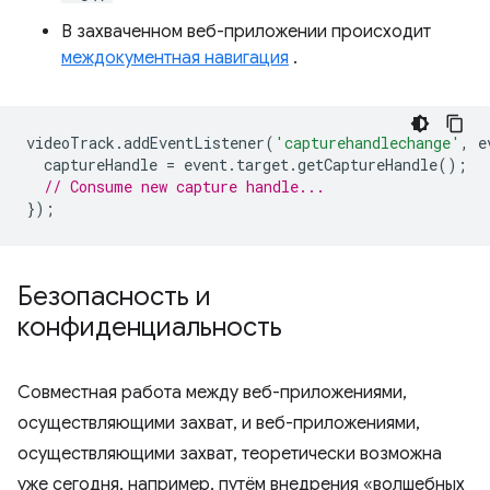
В захваченном веб-приложении происходит
междокументная навигация
.
videoTrack
.
addEventListener
(
'capturehandlechange'
,
e
captureHandle
=
event
.
target
.
getCaptureHandle
();
// Consume new capture handle...
});
Безопасность и
конфиденциальность
Совместная работа между веб-приложениями,
осуществляющими захват, и веб-приложениями,
осуществляющими захват, теоретически возможна
уже сегодня, например, путём внедрения «волшебных