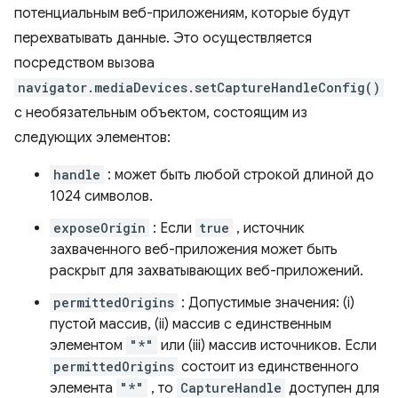
потенциальным веб-приложениям, которые будут
перехватывать данные. Это осуществляется
посредством вызова
navigator.mediaDevices.setCaptureHandleConfig()
с необязательным объектом, состоящим из
следующих элементов:
handle
: может быть любой строкой длиной до
1024 символов.
exposeOrigin
: Если
true
, источник
захваченного веб-приложения может быть
раскрыт для захватывающих веб-приложений.
permittedOrigins
: Допустимые значения: (i)
пустой массив, (ii) массив с единственным
элементом
"*"
или (iii) массив источников. Если
permittedOrigins
состоит из единственного
элемента
"*"
, то
CaptureHandle
доступен для