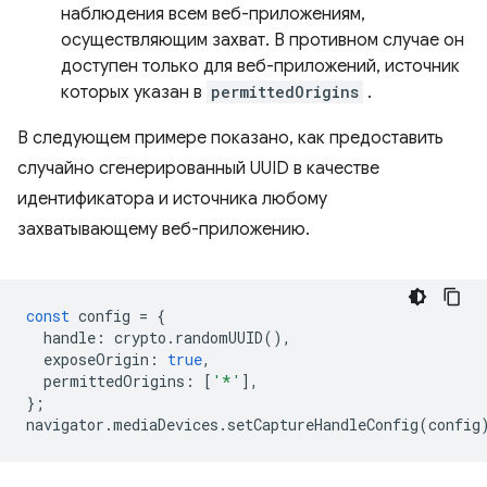
наблюдения всем веб-приложениям,
осуществляющим захват. В противном случае он
доступен только для веб-приложений, источник
которых указан в
permittedOrigins
.
В следующем примере показано, как предоставить
случайно сгенерированный UUID в качестве
идентификатора и источника любому
захватывающему веб-приложению.
const
config
=
{
handle
:
crypto
.
randomUUID
(),
exposeOrigin
:
true
,
permittedOrigins
:
[
'*'
],
};
navigator
.
mediaDevices
.
setCaptureHandleConfig
(
config