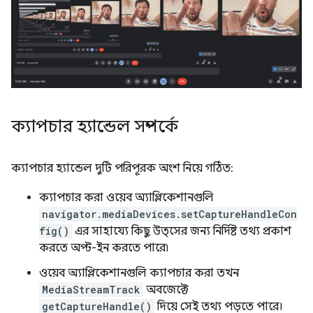
ক্যাপচার হ্যান্ডেল সম্পর্কে
ক্যাপচার হ্যান্ডেল দুটি পরিপূরক অংশ নিয়ে গঠিত:
ক্যাপচার করা ওয়েব অ্যাপ্লিকেশানগুলি
navigator.mediaDevices.setCaptureHandleCon
fig()
এর সাহায্যে কিছু উত্সের জন্য নির্দিষ্ট তথ্য প্রকাশ
করতে অপ্ট-ইন করতে পারে৷
ওয়েব অ্যাপ্লিকেশানগুলি ক্যাপচার করা তখন
MediaStreamTrack
অবজেক্টে
getCaptureHandle()
দিয়ে সেই তথ্য পড়তে পারে।