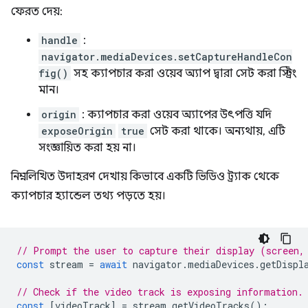
ফেরত দেয়:
handle
:
navigator.mediaDevices.setCaptureHandleCon
fig()
সহ ক্যাপচার করা ওয়েব অ্যাপ দ্বারা সেট করা স্ট্রিং
মান।
origin
: ক্যাপচার করা ওয়েব অ্যাপের উৎপত্তি যদি
exposeOrigin
true
সেট করা থাকে। অন্যথায়, এটি
সংজ্ঞায়িত করা হয় না।
নিম্নলিখিত উদাহরণ দেখায় কিভাবে একটি ভিডিও ট্র্যাক থেকে
ক্যাপচার হ্যান্ডেল তথ্য পড়তে হয়।
// Prompt the user to capture their display (screen,
const
stream
=
await
navigator
.
mediaDevices
.
getDispl
// Check if the video track is exposing information.
const
[
videoTrack
]
=
stream
.
getVideoTracks
();