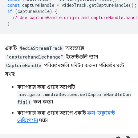
const
captureHandle
=
videoTrack
.
getCaptureHandle
();
if
(
captureHandle
)
{
// Use captureHandle.origin and captureHandle.handl
}
একটি
MediaStreamTrack
অবজেক্টে
"capturehandlechange"
ইভেন্টগুলি শুনে
CaptureHandle
পরিবর্তনগুলি মনিটর করুন। পরিবর্তন ঘটে
যখন:
ক্যাপচার করা ওয়েব অ্যাপটি
navigator.mediaDevices.setCaptureHandleCon
fig()
কল করে।
ক্যাপচার করা ওয়েব অ্যাপে একটি
ক্রস-ডকুমেন্ট
নেভিগেশন
ঘটে।