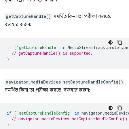
getCaptureHandle()
সমর্থিত কিনা তা পরীক্ষা করতে,
ব্যবহার করুন:
if
(
'getCaptureHandle'
in
MediaStreamTrack
.
prototype
// getCaptureHandle() is supported.
}
navigator.mediaDevices.setCaptureHandleConfig()
সমর্থিত কিনা তা পরীক্ষা করতে, ব্যবহার করুন:
if
(
'setCaptureHandleConfig'
in
navigator
.
mediaDevic
// navigator.mediaDevices.setCaptureHandleConfig()
}