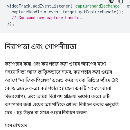
videoTrack
.
addEventListener
(
'capturehandlechange'
,
e
captureHandle
=
event
.
target
.
getCaptureHandle
();
// Consume new capture handle...
});
নিরাপত্তা এবং গোপনীয়তা
ক্যাপচার করা এবং ক্যাপচার করা ওয়েব অ্যাপের মধ্যে
সহযোগিতা আজ তাত্ত্বিকভাবে সম্ভব, ক্যাপচার করা ওয়েব
অ্যাপে "ম্যাজিক পিক্সেল" এম্বেড করে অথবা ভিডিও স্ট্রীমে QR
কোড এম্বেড করে। ক্যাপচার হ্যান্ডেল একটি সহজ, আরো
নির্ভরযোগ্য, এবং আরো নিরাপদ প্রক্রিয়া অফার করে। এটি
ক্যাপচার করা ওয়েব অ্যাপটিকে শ্রোতা নির্বাচন করার অনুমতি
দেয় - হয় উত্স বা সমগ্র ওয়েব নির্বাচন করুন৷
মনে রাখবেন