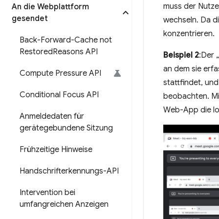
muss der Nutze
An die Webplattform
gesendet
wechseln. Da di
konzentrieren.
Back-Forward-Cache not
Restored
Reasons API
Beispiel 2
:Der 
an dem sie erf
Compute Pressure API
stattfindet, un
Conditional Focus API
beobachten. Mit
Web-App die lo
Anmeldedaten für
gerätegebundene Sitzung
Frühzeitige Hinweise
Handschrifterkennungs-API
Intervention bei
umfangreichen Anzeigen