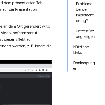
nd dem präsentierten Tab
Probleme
z auf die Präsentation
bei der
Implementi
erung?
che an dem Ort gerendert wird,
Unterstütz
n Videokonferenzanruf
ung zeigen
t dieser Effekt zu
indert werden, z. B. indem die
Nützliche
Links
Danksagung
en