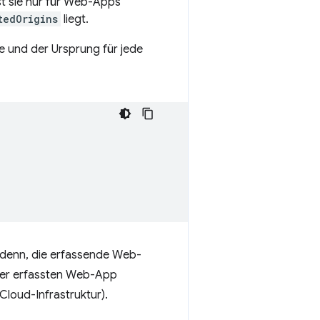
st sie nur für Web-Apps
tedOrigins
liegt.
le und der Ursprung für jede
 denn, die erfassende Web-
der erfassten Web-App
Cloud-Infrastruktur).