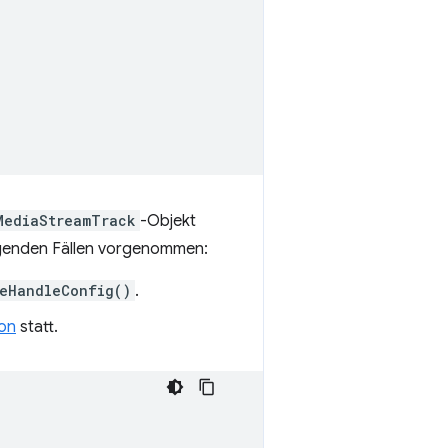
MediaStreamTrack
-Objekt
lgenden Fällen vorgenommen:
reHandleConfig()
.
on
statt.