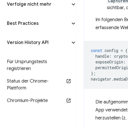
Capture
Verfolge nicht mehr
sichtbar,
Im folgenden Be
Best Practices
erfassende Web
Version History API
const
config
=
{
handle
:
crypto
Für Ursprungstests
exposeOrigin
:
permittedOrigi
registrieren
};
navigator
.
mediaD
Status der Chrome-
Plattform
Chromium-Projekte
Die aufgenomme
App verwende
herzustellen (z