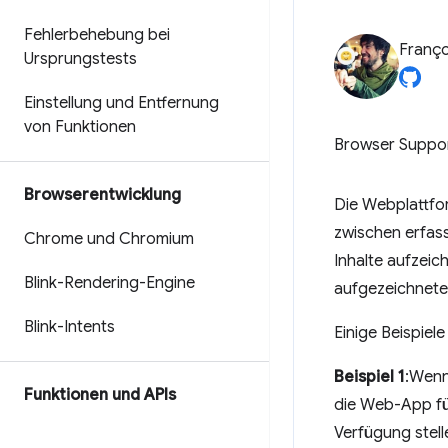
Fehlerbehebung bei
Franço
Ursprungstests
Einstellung und Entfernung
von Funktionen
Browser Suppo
Browserentwicklung
Die Webplattfo
zwischen erfas
Chrome und Chromium
Inhalte aufzeic
Blink-Rendering-Engine
aufgezeichnete
Blink-Intents
Einige Beispiele
Beispiel 1
:Wenn
Funktionen und APIs
die Web-App fü
Verfügung stell