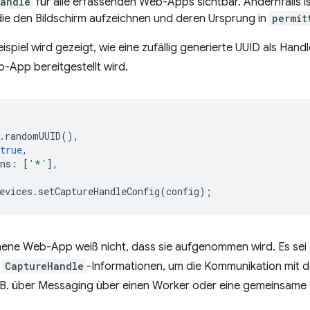
Handle
für alle erfassenden Web-Apps sichtbar. Andernfalls i
 die den Bildschirm aufzeichnen und deren Ursprung in
permit
ispiel wird gezeigt, wie eine zufällig generierte UUID als Hand
-App bereitgestellt wird.
.
randomUUID
(),
true
,
ns
:
[
'*'
],
evices
.
setCaptureHandleConfig
(
config
);
ne Web-App weiß nicht, dass sie aufgenommen wird. Es sei
t
CaptureHandle
-Informationen, um die Kommunikation mit 
. B. über Messaging über einen Worker oder eine gemeinsame 