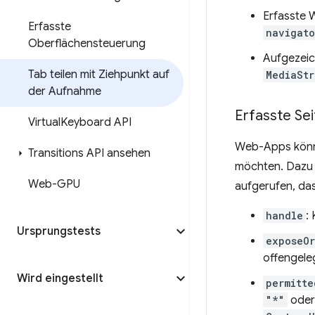
Erfasste 
Erfasste
navigato
Oberflächensteuerung
Aufgezeic
Tab teilen mit Ziehpunkt auf
MediaSt
der Aufnahme
Erfasste Sei
Virtual
Keyboard API
Web-Apps könne
Transitions API ansehen
möchten. Dazu
Web-GPU
aufgerufen, das
handle
:
Ursprungstests
exposeOr
offengele
Wird eingestellt
permitte
"*"
oder 