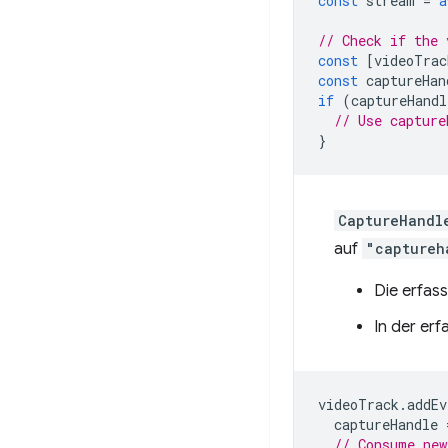
const
stream
=
a
// Check if the 
const
[
videoTrac
const
captureHan
if
(
captureHandl
// Use capture
}
CaptureHandl
auf
"captureh
Die erfa
In der er
videoTrack
.
addEv
captureHandle
// Consume new