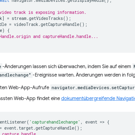
wait
navigator
.
mediaDevices
.
getDisplayMedia
();
video track is exposing information.
k
]
=
stream
.
getVideoTracks
();
dle
=
videoTrack
.
getCaptureHandle
();
e
)
{
Handle.origin and captureHandle.handle...
e
-Änderungen lassen sich überwachen, indem Sie auf einem
andlechange"
-Ereignisse warten. Änderungen werden in fo
ssten Web-App-Aufrufe
navigator.mediaDevices.setCaptu
fassten Web-App findet eine
dokumentübergreifende Navigati
entListener
(
'capturehandlechange'
,
event
=
>
{
=
event
.
target
.
getCaptureHandle
();
 capture handle...