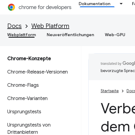
Dokumentation
F
Docs
Web Platform
Webplattform
Neuveröffentlichungen
Web-GPU
Chrome-Konzepte
bevorzugte Sprac
Chrome-Release-Versionen
Chrome-Flags
Startseite
Doc
Chrome-Varianten
Verbe
Ursprungstests
dem 
Ursprungstests von
Drittanbietern