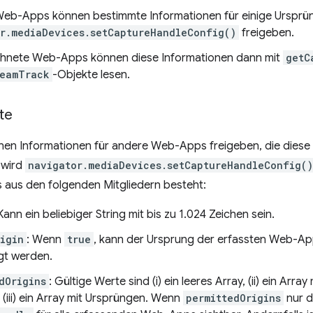
Web-Apps können bestimmte Informationen für einige Ursprü
r.mediaDevices.setCaptureHandleConfig()
freigeben.
hnete Web-Apps können diese Informationen dann mit
getC
reamTrack
-Objekte lesen.
te
n Informationen für andere Web-Apps freigeben, die diese 
 wird
navigator.mediaDevices.setCaptureHandleConfig()
 aus den folgenden Mitgliedern besteht:
 Kann ein beliebiger String mit bis zu 1.024 Zeichen sein.
igin
: Wenn
true
, kann der Ursprung der erfassten Web-A
gt werden.
dOrigins
: Gültige Werte sind (i) ein leeres Array, (ii) ein Arr
(iii) ein Array mit Ursprüngen. Wenn
permittedOrigins
nur d