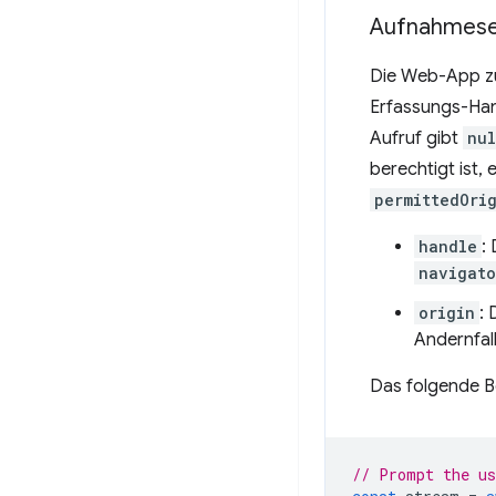
Aufnahmese
Die Web-App zu
Erfassungs-Han
Aufruf gibt
nul
berechtigt ist,
permittedOri
handle
:
navigato
origin
:
Andernfalls
Das folgende Be
// Prompt the us