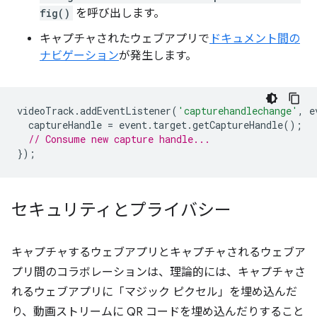
fig()
を呼び出します。
キャプチャされたウェブアプリで
ドキュメント間の
ナビゲーション
が発生します。
videoTrack
.
addEventListener
(
'capturehandlechange'
,
e
captureHandle
=
event
.
target
.
getCaptureHandle
();
// Consume new capture handle...
});
セキュリティとプライバシー
キャプチャするウェブアプリとキャプチャされるウェブア
プリ間のコラボレーションは、理論的には、キャプチャさ
れるウェブアプリに「マジック ピクセル」を埋め込んだ
り、動画ストリームに QR コードを埋め込んだりすること