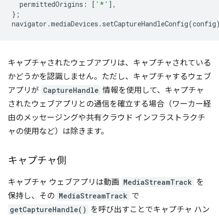
permittedOrigins
:
[
'*'
],
};
navigator
.
mediaDevices
.
setCaptureHandleConfig
(
config
キャプチャされたウェブアプリは、キャプチャされている
かどうかを認識しません。ただし、キャプチャするウェブ
アプリが
CaptureHandle
情報を使用して、キャプチャ
されたウェブアプリとの通信を確立する場合（ワーカー経
由のメッセージングや共有クラウド インフラストラクチ
ャの使用など）は除きます。
キャプチャ側
キャプチャ ウェブアプリは動画
MediaStreamTrack
を
保持し、その
MediaStreamTrack
で
getCaptureHandle()
を呼び出すことでキャプチャ ハン