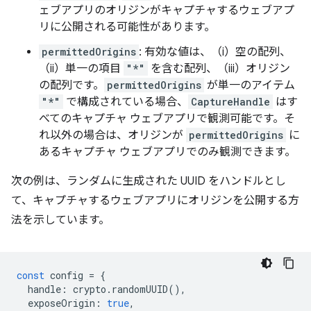
ェブアプリのオリジンがキャプチャするウェブアプ
リに公開される可能性があります。
permittedOrigins
: 有効な値は、（i）空の配列、
（ii）単一の項目
"*"
を含む配列、（iii）オリジン
の配列です。
permittedOrigins
が単一のアイテム
"*"
で構成されている場合、
CaptureHandle
はす
べてのキャプチャ ウェブアプリで観測可能です。そ
れ以外の場合は、オリジンが
permittedOrigins
に
あるキャプチャ ウェブアプリでのみ観測できます。
次の例は、ランダムに生成された UUID をハンドルとし
て、キャプチャするウェブアプリにオリジンを公開する方
法を示しています。
const
config
=
{
handle
:
crypto
.
randomUUID
(),
exposeOrigin
:
true
,