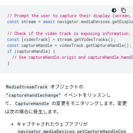
// Prompt the user to capture their display (screen,
const
stream
=
await
navigator
.
mediaDevices
.
getDispl
// Check if the video track is exposing information.
const
[
videoTrack
]
=
stream
.
getVideoTracks
();
const
captureHandle
=
videoTrack
.
getCaptureHandle
();
if
(
captureHandle
)
{
// Use captureHandle.origin and captureHandle.handl
}
MediaStreamTrack
オブジェクトの
"capturehandlechange"
イベントをリッスンし
て、
CaptureHandle
の変更をモニタリングします。変更
は次の場合に発生します。
キャプチャされたウェブアプリが
navigator.mediaDevices.setCaptureHandleCon