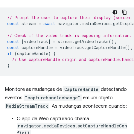
// Prompt the user to capture their display (screen,
const
stream
=
await
navigator
.
mediaDevices
.
getDispl
// Check if the video track is exposing information.
const
[
videoTrack
]
=
stream
.
getVideoTracks
();
const
captureHandle
=
videoTrack
.
getCaptureHandle
();
if
(
captureHandle
)
{
// Use captureHandle.origin and captureHandle.handl
}
Monitore as mudanças de
CaptureHandle
detectando
eventos
"capturehandlechange"
em um objeto
MediaStreamTrack
. As mudanças acontecem quando:
O app da Web capturado chama
navigator.mediaDevices.setCaptureHandleCon
fig()
.