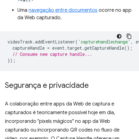
Uma
navegação entre documentos
ocorre no app
da Web capturado.
videoTrack
.
addEventListener
(
'capturehandlechange'
,
e
captureHandle
=
event
.
target
.
getCaptureHandle
();
// Consume new capture handle...
});
Segurança e privacidade
A colaboração entre apps da Web de captura e
capturados é teoricamente possível hoje em dia,
incorporando "pixels mágicos" no app da Web
capturado ou incorporando QR codes no fluxo de
vídeo, por exemplo. O Capture Handle oferece um