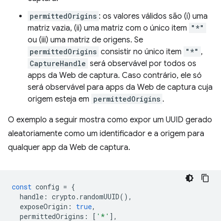
permittedOrigins
: os valores válidos são (i) uma
matriz vazia, (ii) uma matriz com o único item
"*"
ou (iii) uma matriz de origens. Se
permittedOrigins
consistir no único item
"*"
,
CaptureHandle
será observável por todos os
apps da Web de captura. Caso contrário, ele só
será observável para apps da Web de captura cuja
origem esteja em
permittedOrigins
.
O exemplo a seguir mostra como expor um UUID gerado
aleatoriamente como um identificador e a origem para
qualquer app da Web de captura.
const
config
=
{
handle
:
crypto
.
randomUUID
(),
exposeOrigin
:
true
,
permittedOrigins
:
[
'*'
],