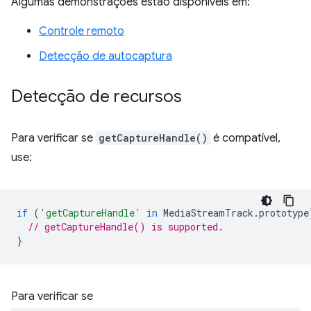
Algumas demonstrações estão disponíveis em:
Controle remoto
Detecção de autocaptura
Detecção de recursos
Para verificar se
getCaptureHandle()
é compatível,
use:
if
(
'getCaptureHandle'
in
MediaStreamTrack
.
prototype
// getCaptureHandle() is supported.
}
Para verificar se