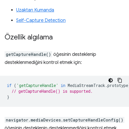
Uzaktan Kumanda
Self-Capture Detection
Özellik algılama
getCaptureHandle()
öğesinin desteklenip
desteklenmediğini kontrol etmek için:
if
(
'getCaptureHandle'
in
MediaStreamTrack
.
prototype
// getCaptureHandle() is supported.
}
navigator.mediaDevices.setCaptureHandleConfig()
öğesinin desteklenip desteklenmediğini kontrol etmek