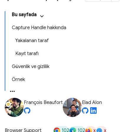
Bu sayfada
Capture Handle hakkında
Yakalanan taraf
Kayıt tarafı
Güvenlik ve gizlilik
Örnek
François Beaufort
Elad Alon
102
102
x
x
Browser Support