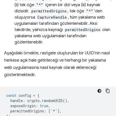
(ii) tek öğe
"*"
içeren bir dizi veya (iii) kaynak
dizisidir.
permittedOrigins
, tek öğe
"*"
'den
oluşuyorsa
CaptureHandle
, tüm yakalama web
uygulamaları tarafından gözlemlenebilir. Aksi
takdirde, yalnızca kaynağı
permittedOrigins
olan
yakalama web uygulamaları tarafından
gözlemlenebilir.
Aşağıdaki örnekte, rastgele oluşturulan bir UUID'nin nasıl
herkese açık hale getirileceği ve herhangi bir yakalama
web uygulamasına nasıl kaynak olarak ekleneceği
gösterilmektedir.
const
config
=
{
handle
:
crypto
.
randomUUID
(),
exposeOrigin
:
true
,
permittedOrigins
:
[
'*'
],