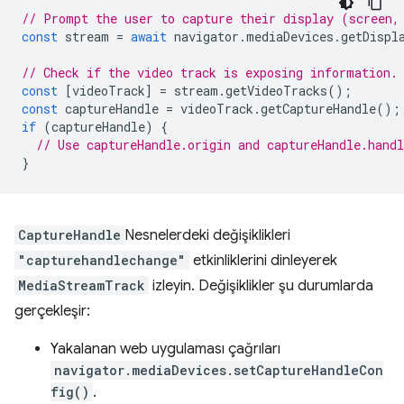
// Prompt the user to capture their display (screen,
const
stream
=
await
navigator
.
mediaDevices
.
getDispl
// Check if the video track is exposing information.
const
[
videoTrack
]
=
stream
.
getVideoTracks
();
const
captureHandle
=
videoTrack
.
getCaptureHandle
();
if
(
captureHandle
)
{
// Use captureHandle.origin and captureHandle.handl
}
CaptureHandle
Nesnelerdeki değişiklikleri
"capturehandlechange"
etkinliklerini dinleyerek
MediaStreamTrack
izleyin. Değişiklikler şu durumlarda
gerçekleşir:
Yakalanan web uygulaması çağrıları
navigator.mediaDevices.setCaptureHandleCon
fig()
.