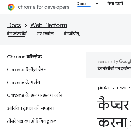
Docs
केस स्टडी
Docs
Web Platform
वेब प्लैटफ़ॉर्म
नए रिलीज़
वेबजीपीयू
Chrome कॉन्सेप्ट
टेक्नोलॉजी का इस्तेमाल
Chrome रिलीज़ चैनल
Chrome के फ़्लैग
होम पेज
Docs
Chrome के अलग-अलग वर्शन
कैप्चर
ऑरिजिन ट्रायल को समझना
करना
तीसरे पक्ष का ऑरिजिन ट्रायल