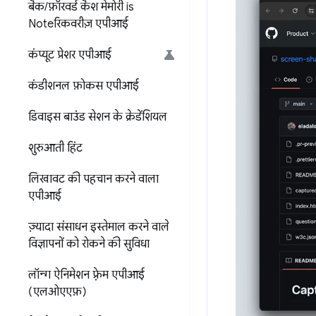
बैक
/
फ़ॉरवर्ड कैश मेमोरी is
Noteरिकवरीज़ एपीआई
कंप्यूट प्रेशर एपीआई
कंडीशनल फ़ोकस एपीआई
डिवाइस बाउंड सेशन के क्रेडेंशियल
शुरुआती हिंट
लिखावट की पहचान करने वाला
एपीआई
ज़्यादा संसाधन इस्तेमाल करने वाले
विज्ञापनों को रोकने की सुविधा
लॉन्ग ऐनिमेशन फ़्रेम एपीआई
(एलओएएफ़)