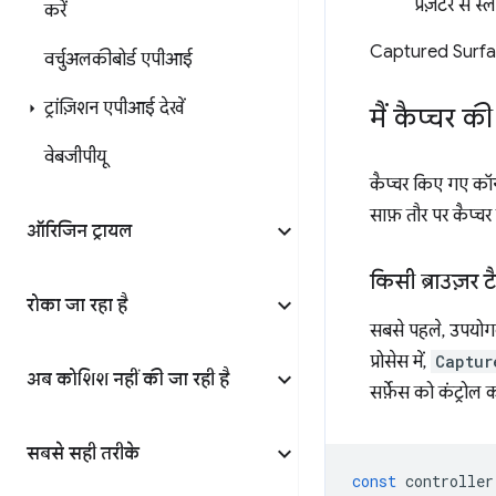
प्रज़ेंटर से
करें
Captured Surfac
वर्चुअलकीबोर्ड एपीआई
ट्रांज़िशन एपीआई देखें
मैं कैप्चर 
वेबजीपीयू
कैप्चर किए गए कॉन्
साफ़ तौर पर कैप्चर
ऑरिजिन ट्रायल
किसी ब्राउज़र 
रोका जा रहा है
सबसे पहले, उपयोग
प्रोसेस में,
Captur
अब कोशिश नहीं की जा रही है
सर्फ़ेस को कंट्रोल कर
सबसे सही तरीके
const
controller