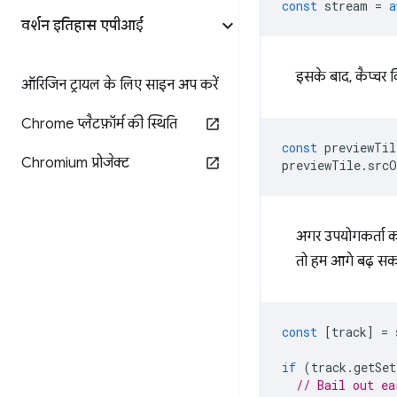
const
stream
=
a
वर्शन इतिहास एपीआई
इसके बाद, कैप्चर
ऑरिजिन ट्रायल के लिए साइन अप करें
Chrome प्लैटफ़ॉर्म की स्थिति
const
previewTil
Chromium प्रोजेक्ट
previewTile
.
srcO
अगर उपयोगकर्ता कोई
तो हम आगे बढ़ सकते
const
[
track
]
=
if
(
track
.
getSet
// Bail out ea