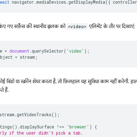
wait
navigator
.
mediaDevices
.
getDisplayMedia
({
controlle
 किए गए सर्फ़ेस की स्थानीय झलक को
<video>
एलिमेंट के तौर पर दिखाएं:
e
=
document
.
querySelector
(
'video'
);
bject
=
stream
;
 विंडो या स्क्रीन शेयर करता है, तो फ़िलहाल यह सुविधा काम नहीं करेगी. हा
 हैं.
stream
.
getVideoTracks
();
tings
().
displaySurface
!==
'browser'
)
{
rly if the user didn't pick a tab.