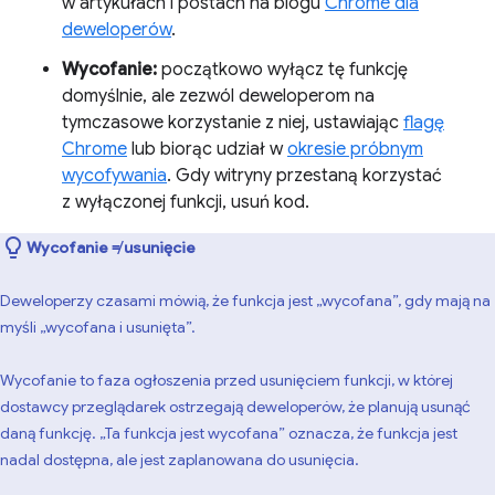
w artykułach i postach na blogu
Chrome dla
deweloperów
.
Wycofanie:
początkowo wyłącz tę funkcję
domyślnie, ale zezwól deweloperom na
tymczasowe korzystanie z niej, ustawiając
flagę
Chrome
lub biorąc udział w
okresie próbnym
wycofywania
. Gdy witryny przestaną korzystać
z wyłączonej funkcji, usuń kod.
Wycofanie ≠ usunięcie
Deweloperzy czasami mówią, że funkcja jest „wycofana”, gdy mają na
myśli „wycofana i usunięta”.
Wycofanie to faza ogłoszenia przed usunięciem funkcji, w której
dostawcy przeglądarek ostrzegają deweloperów, że planują usunąć
daną funkcję. „Ta funkcja jest wycofana” oznacza, że funkcja jest
nadal dostępna, ale jest zaplanowana do usunięcia.