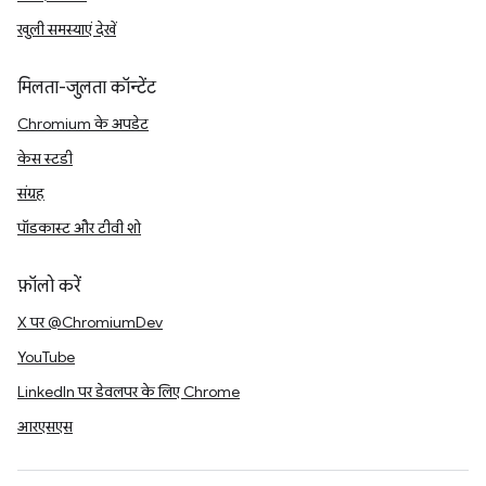
खुली समस्याएं देखें
मिलता-जुलता कॉन्टेंट
Chromium के अपडेट
केस स्टडी
संग्रह
पॉडकास्ट और टीवी शो
फ़ॉलो करें
X पर @ChromiumDev
YouTube
LinkedIn पर डेवलपर के लिए Chrome
आरएसएस