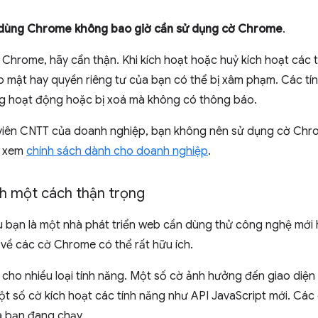
 dùng Chrome không bao giờ cần sử dụng cờ Chrome
.
Chrome, hãy cẩn thận. Khi kích hoạt hoặc huỷ kích hoạt các t
o mật hay quyền riêng tư của bạn có thể bị xâm phạm. Các tí
g hoạt động hoặc bị xoá mà không có thông báo.
ị viên CNTT của doanh nghiệp, bạn không nên sử dụng cờ Chr
y xem
chính sách dành cho doanh nghiệp
.
nh một cách thận trọng
 bạn là một nhà phát triển web cần dùng thử công nghệ mới h
ểu về các cờ Chrome có thể rất hữu ích.
 cho nhiều loại tính năng. Một số cờ ảnh hưởng đến giao diệ
 số cờ kích hoạt các tính năng như API JavaScript mới. Các 
 bạn đang chạy.