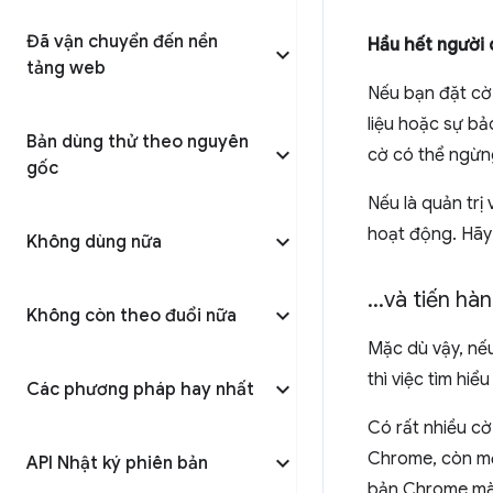
Đã vận chuyển đến nền
Hầu hết người
tảng web
Nếu bạn đặt cờ 
liệu hoặc sự bả
Bản dùng thử theo nguyên
cờ có thể ngừn
gốc
Nếu là quản tr
hoạt động. Hã
Không dùng nữa
.
.
.
và tiến hà
Không còn theo đuổi nữa
Mặc dù vậy, nếu
thì việc tìm hi
Các phương pháp hay nhất
Có rất nhiều cờ
Chrome, còn một
API Nhật ký phiên bản
bản Chrome mà