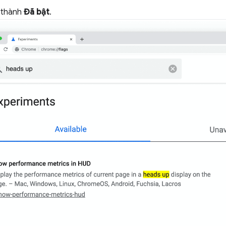
ị thành
Đã bật
.