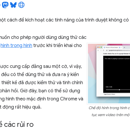
ột cách để kích hoạt các tính năng của trình duyệt không có
muốn cho phép người dùng dùng thử các
o
hình trong hình
trước khi triển khai cho
được cung cấp đằng sau một cờ, vì vậy,
đều có thể dùng thử và đưa ra ý kiến
 thiết kế đã được kiểm thử và tinh chỉnh
 phản hồi. Giờ đây, bạn có thể sử dụng
ong hình theo mặc định trong Chrome và
 động rất hiệu quả.
Chế độ hình trong hình 
tục xem video trên một
ề các rủi ro