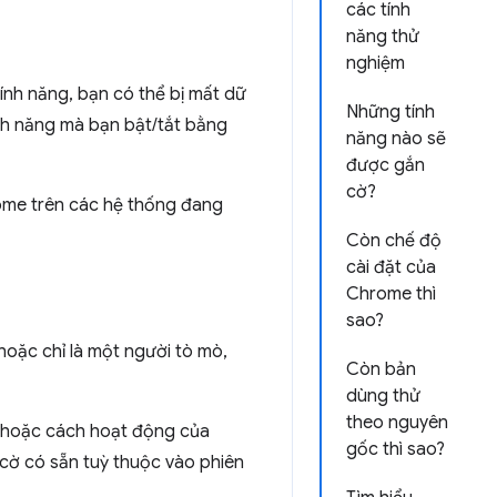
các tính
năng thử
nghiệm
ính năng, bạn có thể bị mất dữ
Những tính
nh năng mà bạn bật/tắt bằng
năng nào sẽ
được gắn
cờ?
ome trên các hệ thống đang
Còn chế độ
cài đặt của
Chrome thì
sao?
oặc chỉ là một người tò mò,
Còn bản
dùng thử
theo nguyên
n hoặc cách hoạt động của
gốc thì sao?
cờ có sẵn tuỳ thuộc vào phiên