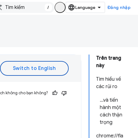
/
Đăng nhập
Trên trang
này
Tìm hiểu về
các rủi ro
 ích không cho bạn không?
...và tiến
hành một
cách thận
trọng
chrome://fla