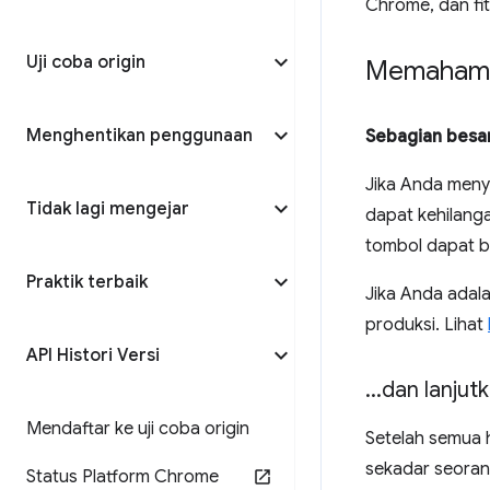
Chrome, dan fit
Uji coba origin
Memahami 
Menghentikan penggunaan
Sebagian besa
Jika Anda menye
Tidak lagi mengejar
dapat kehilang
tombol dapat b
Praktik terbaik
Jika Anda adal
produksi. Lihat
API Histori Versi
.
.
.
dan lanjut
Mendaftar ke uji coba origin
Setelah semua 
sekadar seoran
Status Platform Chrome