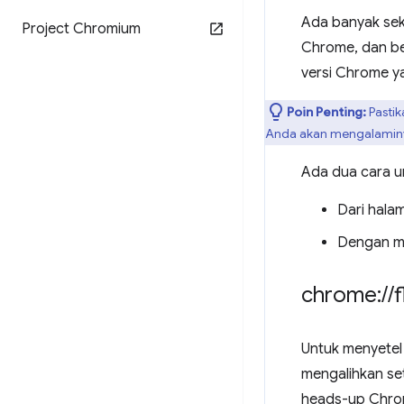
Ada banyak seka
Project Chromium
Chrome, dan be
versi Chrome y
Poin Penting:
Pastik
Anda akan mengalamin
Ada dua cara u
Dari hal
Dengan me
chrome:
/
/
f
Untuk menyetel
mengalihkan set
heads-up Chrom