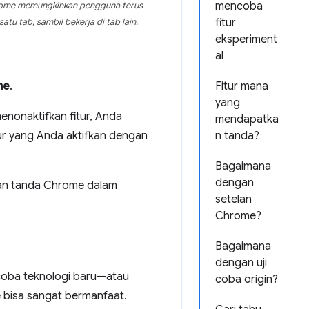
mencoba
hrome memungkinkan pengguna terus
fitur
tu tab, sambil bekerja di tab lain.
eksperiment
al
me
.
Fitur mana
yang
enonaktifkan fitur, Anda
mendapatka
ur yang Anda aktifkan dengan
n tanda?
Bagaimana
dengan
kan tanda Chrome dalam
setelan
Chrome?
Bagaimana
dengan uji
ncoba teknologi baru—atau
coba origin?
 bisa sangat bermanfaat.