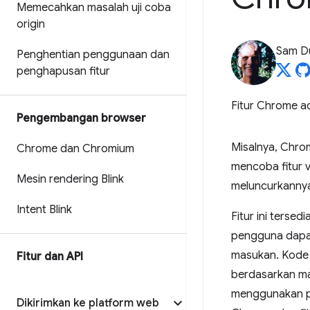
Memecahkan masalah uji coba
origin
Sam D
Penghentian penggunaan dan
penghapusan fitur
Fitur Chrome ad
Pengembangan browser
Misalnya, Chro
Chrome dan Chromium
mencoba fitur 
Mesin rendering Blink
meluncurkanny
Intent Blink
Fitur ini tersed
pengguna dapa
masukan. Kode 
Fitur dan API
berdasarkan m
menggunakan pi
Dikirimkan ke platform web