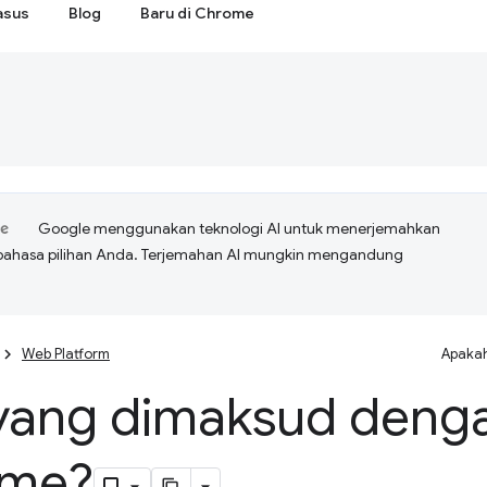
asus
Blog
Baru di Chrome
Google menggunakan teknologi AI untuk menerjemahkan
bahasa pilihan Anda. Terjemahan AI mungkin mengandung
Web Platform
Apakah
yang dimaksud deng
ome?