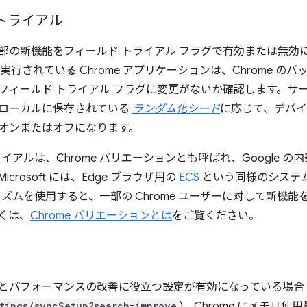
トライアル
は、一部の新機能をフィールド トライアル フラグで有効または無
実行されている Chrome アプリケーションは、Chrome の
フィールド トライアル フラグに変更がないか確認します。サ
ローカルに保存されている
ランダム化シード
に応じて、デバイス
オンまたはオフになります。
イアルは、Chrome バリエーションとも呼ばれ、Google の内部
crosoft には、Edge ブラウザ用の
ECS
という同様のシステムが
ニズムを使用すると、一部の Chrome ユーザーに対して新機
くは、
Chrome バリエーションとは
をご覧ください。
の機能とパフォーマンスの改善に役立つ設定が有効になっている場合
tings/syncSetup?search=improve
)、Chrome はメモリ