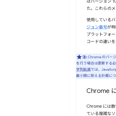
はバージョン 101
た。これらのメ
使用しているバ
ジョン番号
が時
プラットフォー
コードの違いを
注:
Chrome のバ
を行う場合は更新する必
字列削減
では、JavaScr
最小限に抑える計画につ
Chrom
Chrome 
ている複雑なソ