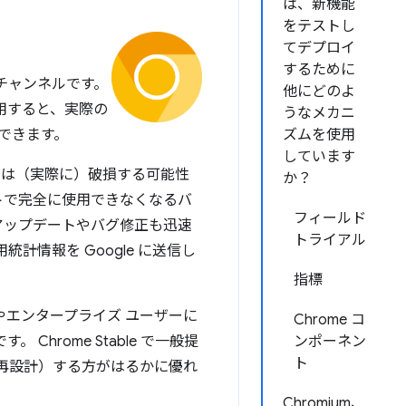
は、新機能
をテストし
てデプロイ
するために
e チャンネルです。
他にどのよ
使用すると、実際の
うなメカニ
できます。
ズムを使用
しています
ry は（実際に）破損する可能性
か？
イトで完全に使用できなくなるバ
フィールド
、アップデートやバグ修正も迅速
トライアル
計情報を Google に送信し
指標
やエンタープライズ ユーザーに
Chrome コ
Chrome Stable で一般提
ンポーネン
ト
は再設計）する方がはるかに優れ
Chromium、