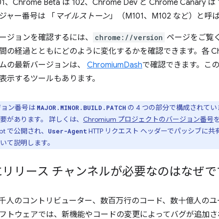
、Chrome Beta は 102、Chrome Dev と Chrome Cana
ジャー番号は 「
マイルストーン
」（M101、M102 など）と
ージョンを確認するには、
chrome://version
ページをご覧
間の経過とともにどのように変化するかを確認できます。各 Chr
ムの最新バージョンは、
ChromiumDash
で確認できます。こ
表示するツールもあります。
ージョン番号は
の 4 つの部分で構成されて
MAJOR.MINOR.BUILD.PATCH
要があります。 詳しくは、
Chromium プロジェクトのバージョン番号
ipt で公開され、
HTTP リクエスト ヘッダーでパッシブ
User-Agent
いて説明します。
e にリリース チャンネルが必要なのはなぜ
には数千人のコントリビューター、数百万行のコード、数十億人の
フトウェアでは、新機能やコードの変更によってバグが追加さ