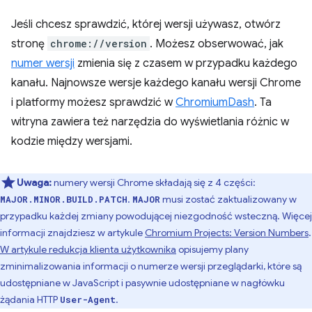
Jeśli chcesz sprawdzić, której wersji używasz, otwórz
stronę
chrome://version
. Możesz obserwować, jak
numer wersji
zmienia się z czasem w przypadku każdego
kanału. Najnowsze wersje każdego kanału wersji Chrome
i platformy możesz sprawdzić w
ChromiumDash
. Ta
witryna zawiera też narzędzia do wyświetlania różnic w
kodzie między wersjami.
Uwaga:
numery wersji Chrome składają się z 4 części:
.
musi zostać zaktualizowany w
MAJOR.MINOR.BUILD.PATCH
MAJOR
przypadku każdej zmiany powodującej niezgodność wsteczną. Więcej
informacji znajdziesz w artykule
Chromium Projects: Version Numbers
.
W artykule redukcja klienta użytkownika
opisujemy plany
zminimalizowania informacji o numerze wersji przeglądarki, które są
udostępniane w JavaScript i pasywnie udostępniane w nagłówku
żądania HTTP
.
User-Agent