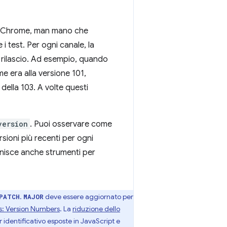
i di Chrome, man mano che
 test. Per ogni canale, la
 rilascio. Ad esempio, quando
e era alla versione 101,
ella 103. A volte questi
version
. Puoi osservare come
sioni più recenti per ogni
rnisce anche strumenti per
.
deve essere aggiornato per
PATCH
MAJOR
s: Version Numbers
. La
riduzione dello
 identificativo esposte in JavaScript e