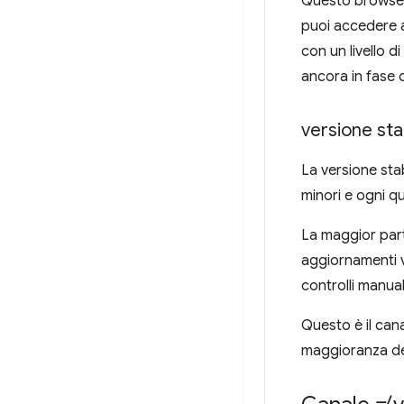
Questo browser 
puoi accedere a
con un livello d
ancora in fase 
versione sta
La versione sta
minori e ogni qu
La maggior par
aggiornamenti v
controlli manual
Questo è il cana
maggioranza deg