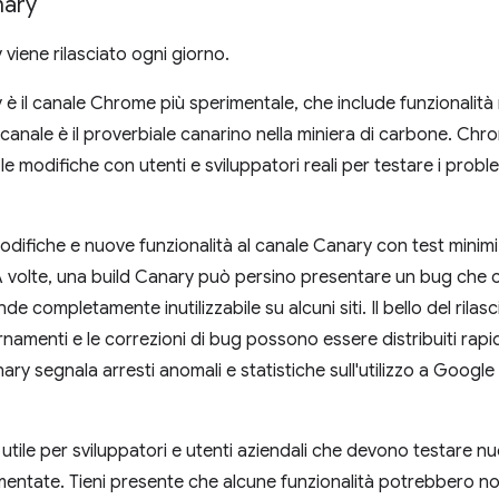
ary
iene rilasciato ogni giorno.
 il canale Chrome più sperimentale, che include funzionalità 
o canale è il proverbiale canarino nella miniera di carbone. Ch
le modifiche con utenti e sviluppatori reali per testare i prob
ifiche e nuove funzionalità al canale Canary con test minimi.
A volte, una build Canary può persino presentare un bug che 
de completamente inutilizzabile su alcuni siti. Il bello del rila
rnamenti e le correzioni di bug possono essere distribuiti ra
ary segnala arresti anomali e statistiche sull'utilizzo a Google
utile per sviluppatori e utenti aziendali che devono testare 
ntate. Tieni presente che alcune funzionalità potrebbero no