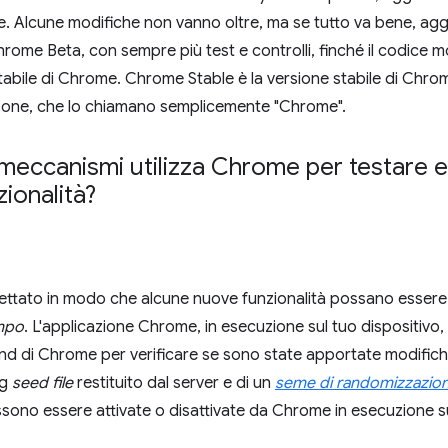
ne. Alcune modifiche non vanno oltre, ma se tutto va bene, a
hrome Beta, con sempre più test e controlli, finché il codice m
stabile di Chrome. Chrome Stable è la versione stabile di Chrom
rsone, che lo chiamano semplicemente "Chrome".
i meccanismi utilizza Chrome per testare
ionalità?
tato in modo che alcune nuove funzionalità possano essere a
ampo
. L'applicazione Chrome, in esecuzione sul tuo dispositivo,
nd di Chrome per verificare se sono state apportate modifiche
ag
seed file
restituito dal server e di un
seme di randomizzazio
ssono essere attivate o disattivate da Chrome in esecuzione su