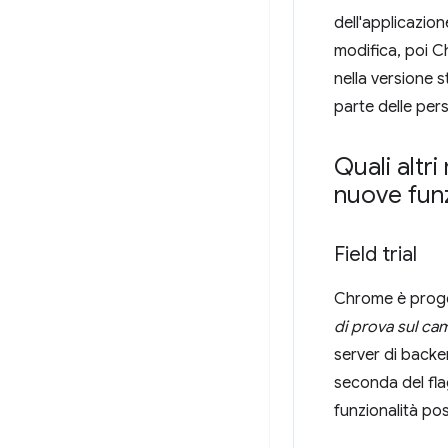
dell'applicazio
modifica, poi C
nella versione 
parte delle pe
Quali altr
nuove funz
Field trial
Chrome è proget
di prova sul c
server di backe
seconda del fl
funzionalità po