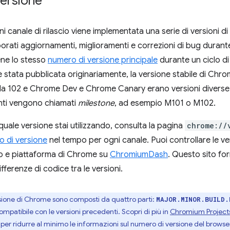
versione
ogni canale di rilascio viene implementata una serie di version
rati aggiornamenti, miglioramenti e correzioni di bug durante i
ene lo stesso
numero di versione principale
durante un ciclo di
 stata pubblicata originariamente, la versione stabile di Chrom
a 102 e Chrome Dev e Chrome Canary erano versioni diverse d
nti vengono chiamati
milestone
, ad esempio M101 o M102.
quale versione stai utilizzando, consulta la pagina
chrome://
 di versione
nel tempo per ogni canale. Puoi controllare le ver
cio e piattaforma di Chrome su
ChromiumDash
. Questo sito fo
ifferenze di codice tra le versioni.
rsione di Chrome sono composti da quattro parti:
MAJOR.MINOR.BUILD.
mpatibile con le versioni precedenti. Scopri di più in
Chromium Project
 per ridurre al minimo le informazioni sul numero di versione del browser