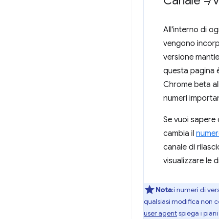
Canale ≠ 
All'interno di 
vengono incorpo
versione manti
questa pagina è
Chrome beta all
numeri importa
Se vuoi sapere 
cambia il
numero
canale di rilas
visualizzare le d
Nota
:i numeri di ve
qualsiasi modifica non co
user agent
spiega i piani