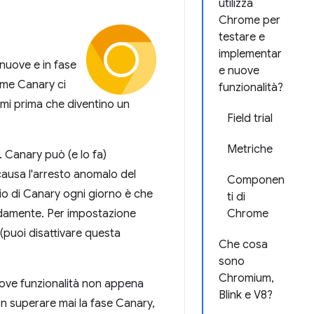
utilizza
Chrome per
testare e
implementar
nuove e in fase
e nuove
rome Canary ci
funzionalità?
lemi prima che diventino un
Field trial
Metriche
 Canary può (e lo fa)
causa l'arresto anomalo del
Componen
scio di Canary ogni giorno è che
ti di
pidamente. Per impostazione
Chrome
 (puoi disattivare questa
Che cosa
sono
Chromium,
nuove funzionalità non appena
Blink e V8?
n superare mai la fase Canary,