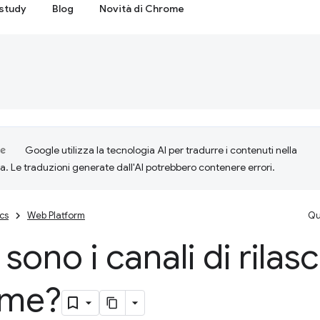
study
Blog
Novità di Chrome
Google utilizza la tecnologia AI per tradurre i contenuti nella
ta. Le traduzioni generate dall'AI potrebbero contenere errori.
cs
Web Platform
Qu
sono i canali di rilasc
ome?