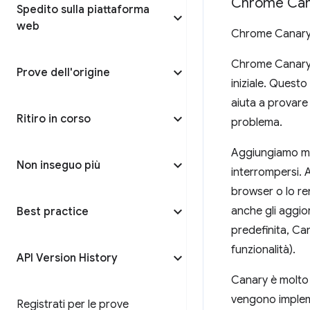
Chrome Can
Spedito sulla piattaforma
web
Chrome Canary v
Chrome Canary è
Prove dell'origine
iniziale. Quest
aiuta a provare 
Ritiro in corso
problema.
Aggiungiamo mod
Non inseguo più
interrompersi. 
browser o lo ren
anche gli aggio
Best practice
predefinita, Can
funzionalità).
API Version History
Canary è molto 
vengono impleme
Registrati per le prove