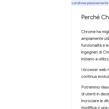
condivise passivamente n
Perché Chr
Chrome ha miglia
ampiamente util
funzionalità e l
ingegneri di C
iniziano a utiliz
I browser web no
continua evoluzi
Potremmo rilasc
di utenti in deci
incrociare le d
modifica o una 