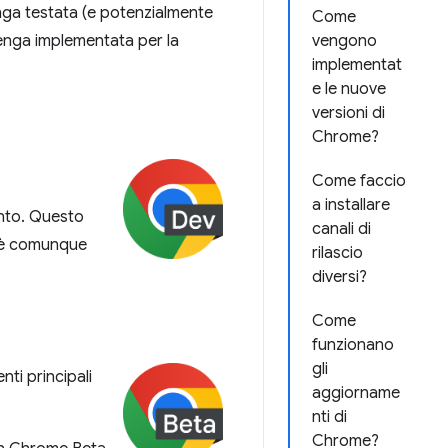
enga testata (e potenzialmente
Come
venga implementata per la
vengono
implementat
e le nuove
versioni di
Chrome?
Come faccio
a installare
nto. Questo
canali di
a è comunque
rilascio
diversi?
Come
funzionano
gli
ti principali
aggiorname
nti di
Chrome?