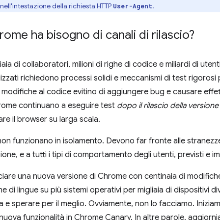
ell'intestazione della richiesta HTTP
.
User-Agent
ome ha bisogno di canali di rilascio?
ia di collaboratori, milioni di righe di codice e miliardi di uten
izzati richiedono processi solidi e meccanismi di test rigorosi
e modifiche al codice evitino di aggiungere bug e causare effetti 
hrome continuano a eseguire test
dopo il rilascio della versione
zare il browser su larga scala.
n funzionano in isolamento. Devono far fronte alle stranezze di
one, e a tutti i tipi di comportamento degli utenti, previsti e im
iare una nuova versione di Chrome con centinaia di modifiche
ne di lingue su più sistemi operativi per migliaia di dispositivi di
ita e sperare per il meglio. Ovviamente, non lo facciamo. Iniz
nuova funzionalità in Chrome Canary. In altre parole, aggiorn