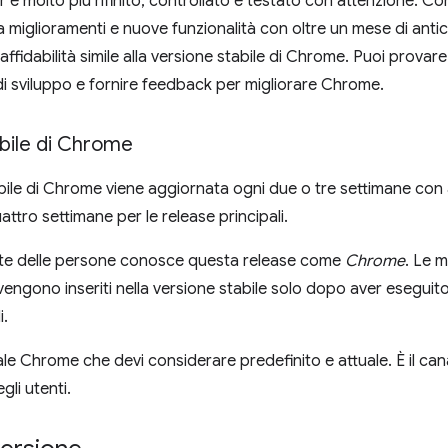
è molto più rifinito, controllato e testato con attenzione. C
 miglioramenti e nuove funzionalità con oltre un mese di antici
i affidabilità simile alla versione stabile di Chrome. Puoi provar
di sviluppo e fornire feedback per migliorare Chrome.
bile di Chrome
bile di Chrome viene aggiornata ogni due o tre settimane co
attro settimane per le release principali.
te delle persone conosce questa release come
Chrome
. Le m
engono inseriti nella versione stabile solo dopo aver eseguito
i.
le Chrome che devi considerare predefinito e attuale. È il cana
li utenti.