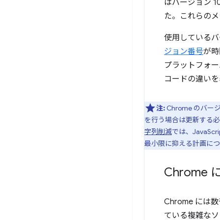
はバージョン 101
た。これらのメ
使用しているバ
ジョン番号
が時
プラットフォー
コードの違いを
注:
Chrome のバ
を行う場合は更新する必
字列削減
では、JavaScr
最小限に抑える計画につ
Chrom
Chrome 
ている複雑なソ