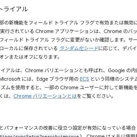
トライアル
は、一部の新機能をフィールド トライアル フラグで有効または無
実行されている Chrome アプリケーションは、Chrome の
フィールド トライアル フラグに変更がないか確認します。サ
ローカルに保存されている
ランダム化シード
に応じて、デバイス
オンまたはオフになります。
イアルは、Chrome バリエーションとも呼ばれ、Google の内部
crosoft には、Edge ブラウザ用の
ECS
という同様のシステムが
ニズムを使用すると、一部の Chrome ユーザーに対して新機
くは、
Chrome バリエーションとは
をご覧ください。
の機能とパフォーマンスの改善に役立つ設定が有効になっている場合
tings/syncSetup?search=improve
)、Chrome はメモリ