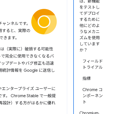
は、新機能
をテストし
てデプロイ
するために
e チャンネルです。
他にどのよ
使用すると、実際の
うなメカニ
できます。
ズムを使用
しています
ry は（実際に）破損する可能性
か？
イトで完全に使用できなくなるバ
フィールド
、アップデートやバグ修正も迅速
トライアル
計情報を Google に送信し
指標
やエンタープライズ ユーザーに
Chrome コ
Chrome Stable で一般提
ンポーネン
ト
は再設計）する方がはるかに優れ
Chromium、