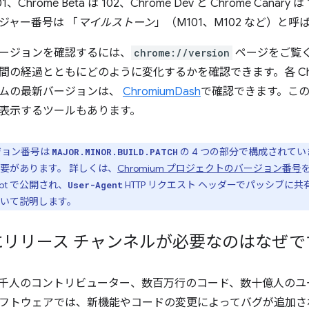
、Chrome Beta は 102、Chrome Dev と Chrome Cana
ジャー番号は 「
マイルストーン
」（M101、M102 など）と
ージョンを確認するには、
chrome://version
ページをご覧
間の経過とともにどのように変化するかを確認できます。各 Chr
ムの最新バージョンは、
ChromiumDash
で確認できます。こ
表示するツールもあります。
ージョン番号は
の 4 つの部分で構成されて
MAJOR.MINOR.BUILD.PATCH
要があります。 詳しくは、
Chromium プロジェクトのバージョン番号
ipt で公開され、
HTTP リクエスト ヘッダーでパッシブ
User-Agent
いて説明します。
e にリリース チャンネルが必要なのはなぜ
には数千人のコントリビューター、数百万行のコード、数十億人の
フトウェアでは、新機能やコードの変更によってバグが追加さ