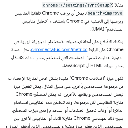
مفعَّلاً (
chrome://settings/syncSetup?
search=improve
)، يمكن أن يراقب Chrome تلقائيًا المقاييس
ويرسلها إلى الخلفية في Chrome باستخدام "تحليل مقاييس
المستخدم" (UMA).
يمكنك الاطّلاع على أمثلة لإحصاءات الاستخدام المجهولة الهوية في
Chrome على الرابط
chromestatus.com/metrics
، مثل النسبة
المئوية لعمليات تحميل الصفحات التي تستخدم إحدى سمات CSS أو
إحدى ميزات HTML أو JavaScript.
تكون ميزة "اختلافات Chrome" مفيدة بشكل خاص لمقارنة الإحصاءات
من مجموعة مستخدمين بأخرى. على سبيل المثال، يمكن تفعيل ميزة
لبعض المستخدمين وإيقافها للآخرين، ثم يمكن لمتصفّح Chrome
مقارنة المقاييس لكل مجموعة. وقد تتضمّن هذه المقاييس استخدام
الذاكرة أو أوقات تحميل الصفحات أو استخدام إحدى ميزات المتصفّح.
يتيح ذلك لمهندسي Chrome مقارنة الأداء أو المقاييس الأخرى بين
المستخدمين الذين فعّلوا ميزة معيّنة والمستخدمين الذين أوقفوا الميزة أو