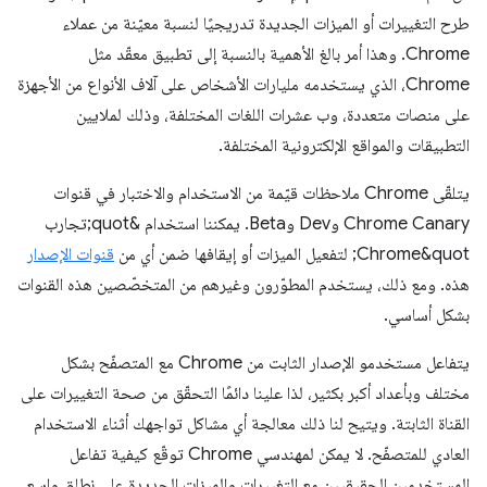
طرح التغييرات أو الميزات الجديدة تدريجيًا لنسبة معيّنة من عملاء
Chrome. وهذا أمر بالغ الأهمية بالنسبة إلى تطبيق معقّد مثل
Chrome، الذي يستخدمه مليارات الأشخاص على آلاف الأنواع من الأجهزة
على منصات متعددة، وب عشرات اللغات المختلفة، وذلك لملايين
التطبيقات والمواقع الإلكترونية المختلفة.
يتلقّى Chrome ملاحظات قيّمة من الاستخدام والاختبار في قنوات
Chrome Canary وDev وBeta. يمكننا استخدام &quot;تجارب
Chrome&quot; لتفعيل الميزات أو إيقافها ضمن أي من
قنوات الإصدار
هذه. ومع ذلك، يستخدم المطوّرون وغيرهم من المتخصّصين هذه القنوات
بشكل أساسي.
يتفاعل مستخدمو الإصدار الثابت من Chrome مع المتصفّح بشكل
مختلف وبأعداد أكبر بكثير، لذا علينا دائمًا التحقّق من صحة التغييرات على
القناة الثابتة. ويتيح لنا ذلك معالجة أي مشاكل تواجهك أثناء الاستخدام
العادي للمتصفّح. لا يمكن لمهندسي Chrome توقّع كيفية تفاعل
المستخدمين الحقيقيين مع التغييرات والميزات الجديدة على نطاق واسع.