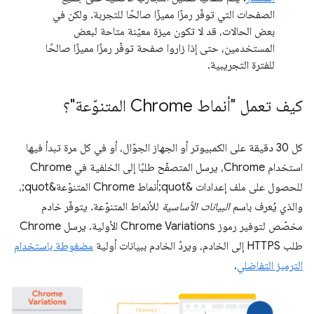
الصفحات التي توفّر رمزًا مميزًا صالحًا للتجربة. ولكن في
بعض الحالات، قد لا تكون ميزة معيّنة متاحة لبعض
المستخدمين، حتى إذا زاروا صفحة توفّر رمزًا مميزًا صالحًا
للفترة التجريبية.
كيف تعمل "أنماط Chrome المتنوّعة"؟
كل 30 دقيقة على الكمبيوتر أو الجهاز الجوّال، أو في كل مرة تبدأ فيها
استخدام Chrome، يرسل المتصفّح طلبًا إلى الخلفية في Chrome
للحصول على ملف إعدادات &quot;أنماط Chrome المتنوّعة&quot;،
والذي يُعرف باسم
البيانات الأساسية
للأنماط المتنوّعة. يتوفّر خادم
مخصّص لتوفير رموز Chrome Variations الأولية. يرسل Chrome
طلب HTTPS إلى الخادم، ويردّ الخادم ببيانات أولية
مضغوطة باستخدام
الترميز التفاضلي
.