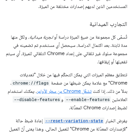
المستخدمين الذين لديهم إصدارات مختلفة من الميزة.
التجارب الميدانية
تُسمّى كل مجموعة من صيغ الميزة دراسة أو
تجربة ميدانية
، ولكل منها
مدة ثابتة. بعد اكتمال الدراسة، سيحصل أي مستخدم تم تضمينه في
مجموعة سلوك غير تلقائي على إعداد Chrome التلقائي للميزة، أي سيتم
تفعيلها أو إيقافها.
تتطابق معظم الميزات التي يمكن التحكّم فيها من خلال "تعديلات
Chrome" مع علامة يمكن ضبطها من صفحة
chrome://flags
.
بدلاً من ذلك، إذا كنت
تشغّل Chrome من سطر الأوامر
، يمكنك استخدام
العلامتَين
--enable-features
و
--disable-features
لضبط إصدارات Chrome المعدَّلة.
يفرض الخيار
--reset-variation-state
إعادة ضبط حالة
"الإصدارات المعدّلة من Chrome" للعميل الحالي. وهذا يعني أنّ العميل