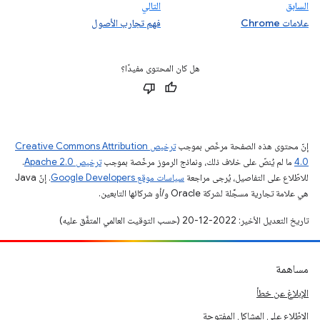
السابق
التالي
علامات Chrome
فهم تجارب الأصول
هل كان المحتوى مفيدًا؟
إنّ محتوى هذه الصفحة مرخّص بموجب
ترخيص Creative Commons Attribution
4.0‏
ما لم يُنصّ على خلاف ذلك، ونماذج الرموز مرخّصة بموجب
ترخيص Apache 2.0‏
.
للاطّلاع على التفاصيل، يُرجى مراجعة
سياسات موقع Google Developers‏
. إنّ Java
هي علامة تجارية مسجَّلة لشركة Oracle و/أو شركائها التابعين.
تاريخ التعديل الأخير: 2022-12-20 (حسب التوقيت العالمي المتفَّق عليه)
مساهمة
الإبلاغ عن خطأ
الاطّلاع على المشاكل المفتوحة