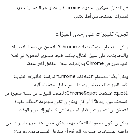
في المقابل، سيكون تحديث Chrome وانتظار نشر الإصدار الجديد
لمليارات المستخدمين أبطأ بكثير.
تجربة تغييرات على إحدى الميزات
يمكن استخدام ميزة "تعديلات Chrome" للتحقّق من صحة التغييرات
والتحديثات. على سبيل المثال، يمكننا ضبط مستوى الصعوبة في لعبة
الديناصور في Chrome بلا إنترنت لجعل التفاعل أكثر متعة.
يمكن أيضًا استخدام "اختلافات Chrome" لدراسة التأثيرات الطويلة
الأمد للميزات الجديدة. ويتم ذلك من خلال استخدام آلية
&quot;اختلافات Chrome&quot; لحجب الميزات عن نسبة صغيرة من
المستخدمين، ربما% 1 أو أقل. يمكن أن تكون
مجموعة التحكّم
مفيدة
للتحقّق من التغييرات والآثار الجانبية التي لا تظهر إلا بمرور الوقت.
يمكن أن تكون مجموعة التحكّم مهمة بشكل خاص عند إجراء تغييرات على
واجهة المستخدم، حيث من المرجّح أن يتفاعل المستخدمون مع ميزة