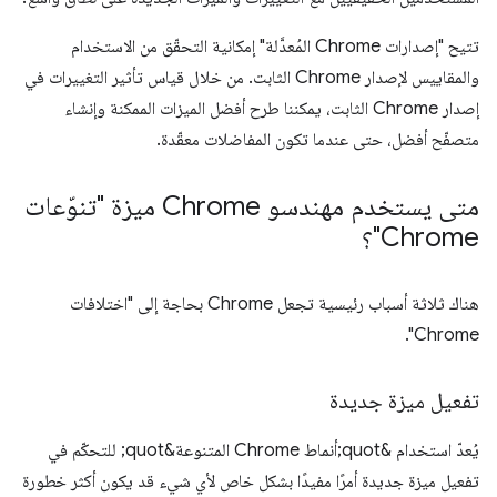
تتيح "إصدارات Chrome المُعدَّلة" إمكانية التحقّق من الاستخدام
والمقاييس لإصدار Chrome الثابت. من خلال قياس تأثير التغييرات في
إصدار Chrome الثابت، يمكننا طرح أفضل الميزات الممكنة وإنشاء
متصفّح أفضل، حتى عندما تكون المفاضلات معقّدة.
متى يستخدم مهندسو Chrome ميزة "تنوّعات
Chrome"؟
هناك ثلاثة أسباب رئيسية تجعل Chrome بحاجة إلى "اختلافات
Chrome".
تفعيل ميزة جديدة
يُعدّ استخدام &quot;أنماط Chrome المتنوعة&quot; للتحكّم في
تفعيل ميزة جديدة أمرًا مفيدًا بشكل خاص لأي شيء قد يكون أكثر خطورة