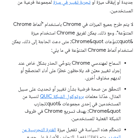
جديدة أو إيقاف ميزة أو
تجربة تغيير في ميزة
لمجموعة فرعية من
المستخدمين.
لا يتم طرح جميع الميزات في Chrome باستخدام "أنماط Chrome
المتنوّعة". ومع ذلك، يمكن لفريق Chrome استخدام ميزة
&quot;تنوّعات Chrome&quot; متى دعت الحاجة إلى ذلك. يمكن
استخدام أنماط Chrome المتنوّعة في ما يلي:
السماح لمهندسي Chrome بتوخّي الحذر بشكل خاص عند
إجراء تغيير معيّن قد يلاحظون خطرًا على أداء المتصفّح أو
لديهم مخاوف أخرى.
التحقّق من صحة فرضية بشأن تغيير أو تحديث على سبيل
المثال، عدّلنا معلمات
بروتوكول الشبكة QUIC
لنسبة من
المستخدمين في إحدى مجموعات &quot;تجارب
Chrome&quot; بهدف تسريع Chrome في ظروف
الشبكة الفعلية للمستخدمين.
تتحكّم هذه السياسة في تفعيل ميزة
الفترة التجريبية من
المصدر
. يتم تلقائيًا تفعيل التجارب الأصلية على جميع