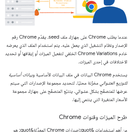
عندما يطلب Chrome على جهازك ملف seed، يقدّم Chrome رقم
الإصدار ونظام التشغيل الذي يعمل عليه. يتم استخدام الملف الذي يعرضه
خادم Chrome Variations الخلفي لتفعيل الميزات أو إيقافها أو تحديد
الاختلافات في إحدى الميزات.
يستخدم Chrome البيانات في ملف البيانات الأساسية و
بيانات أساسية
للتوزيع العشوائي
مخزّنة محليًا، لتحديد مجموعة الإصدارات التي سيتم
عرضها للمتصفّح بشكل عشوائي. يتتبّع المتصفّح على جهازك مجموعة
الأسعار المتغيرة التي ينتمي إليها.
طرح الميزات وقنوات Chrome
من أهم استخدامات &quot;إصدارات Chrome المعدَّلة&quot; هو