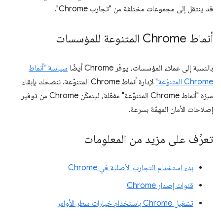
قد ينتقل إلى مجموعات مختلفة من "تجارب Chrome".
أنماط Chrome المتنوعة للمؤسسات
بالنسبة إلى عملاء المؤسسات، يوفّر Chrome أيضًا
سياسة "أنماط
Chrome المتنوّعة"
لإدارة أنماط Chrome المتنوّعة. ننصحك بإبقاء
ميزة "أنماط Chrome المتنوّعة" مفعّلة، ليتمكّن Chrome من توفير
إصلاحات الأمان المهمّة بسرعة.
تعرَّف على مزيد من المعلومات
بدء استخدام التجارب الأصلية في Chrome
قنوات إصدار Chrome
تشغيل Chrome باستخدام خيارات سطر الأوامر