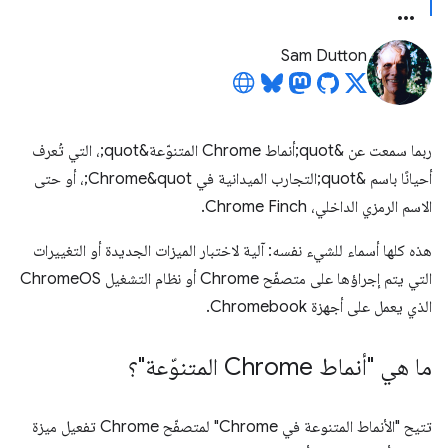
Sam Dutton
ربما سمعت عن &quot;أنماط Chrome المتنوّعة&quot;، التي تُعرف
أحيانًا باسم &quot;التجارب الميدانية في Chrome&quot;، أو حتى
الاسم الرمزي الداخلي، Chrome Finch.
هذه كلها أسماء للشيء نفسه: آلية لاختبار الميزات الجديدة أو التغييرات
التي يتم إجراؤها على متصفّح Chrome أو نظام التشغيل ChromeOS
الذي يعمل على أجهزة Chromebook.
ما هي "أنماط Chrome المتنوّعة"؟
تتيح "الأنماط المتنوعة في Chrome" لمتصفّح Chrome تفعيل ميزة