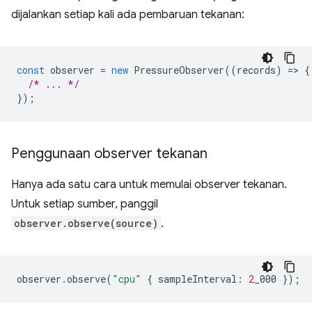
dijalankan setiap kali ada pembaruan tekanan:
const
observer
=
new
PressureObserver
((
records
)
=
>
{
/* ... */
});
Penggunaan observer tekanan
Hanya ada satu cara untuk memulai observer tekanan.
Untuk setiap sumber, panggil
observer.observe(source)
.
observer
.
observe
(
"cpu"
{
sampleInterval
:
2
_000
});