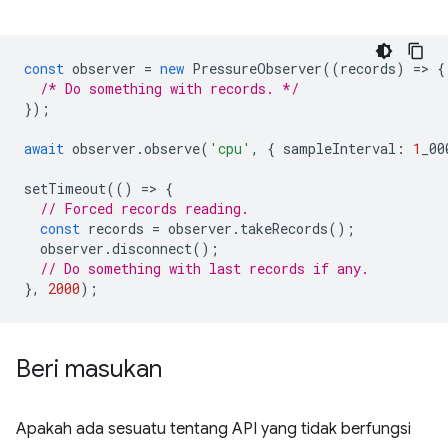
const
observer
=
new
PressureObserver
((
records
)
=
>
{
/* Do something with records. */
});
await
observer
.
observe
(
'cpu'
,
{
sampleInterval
:
1
_00
setTimeout
(()
=
>
{
// Forced records reading.
const
records
=
observer
.
takeRecords
();
observer
.
disconnect
();
// Do something with last records if any.
},
2000
);
Beri masukan
Apakah ada sesuatu tentang API yang tidak berfungsi