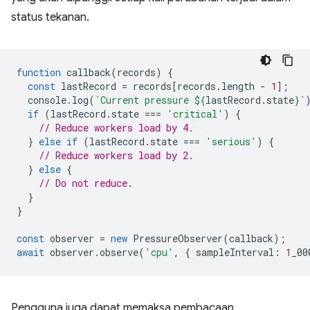
status tekanan.
function
callback
(
records
)
{
const
lastRecord
=
records
[
records
.
length
-
1
];
console
.
log
(
`Current pressure 
${
lastRecord
.
state
}
`
if
(
lastRecord
.
state
===
'critical'
)
{
// Reduce workers load by 4.
}
else
if
(
lastRecord
.
state
===
'serious'
)
{
// Reduce workers load by 2.
}
else
{
// Do not reduce.
}
}
const
observer
=
new
PressureObserver
(
callback
);
await
observer
.
observe
(
'cpu'
,
{
sampleInterval
:
1
_00
Pengguna juga dapat memaksa pembacaan