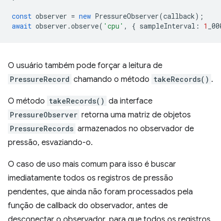
const
observer
=
new
PressureObserver
(
callback
);
await
observer
.
observe
(
'cpu'
,
{
sampleInterval
:
1
_00
O usuário também pode forçar a leitura de
PressureRecord
chamando o método
takeRecords()
.
O método
takeRecords()
da interface
PressureObserver
retorna uma matriz de objetos
PressureRecords
armazenados no observador de
pressão, esvaziando-o.
O caso de uso mais comum para isso é buscar
imediatamente todos os registros de pressão
pendentes, que ainda não foram processados pela
função de callback do observador, antes de
desconectar o observador, para que todos os registros