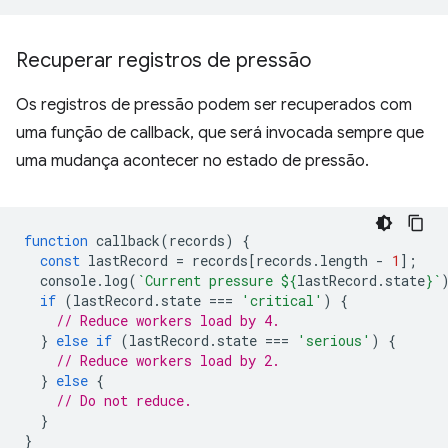
Recuperar registros de pressão
Os registros de pressão podem ser recuperados com
uma função de callback, que será invocada sempre que
uma mudança acontecer no estado de pressão.
function
callback
(
records
)
{
const
lastRecord
=
records
[
records
.
length
-
1
];
console
.
log
(
`Current pressure 
${
lastRecord
.
state
}
`
if
(
lastRecord
.
state
===
'critical'
)
{
// Reduce workers load by 4.
}
else
if
(
lastRecord
.
state
===
'serious'
)
{
// Reduce workers load by 2.
}
else
{
// Do not reduce.
}
}