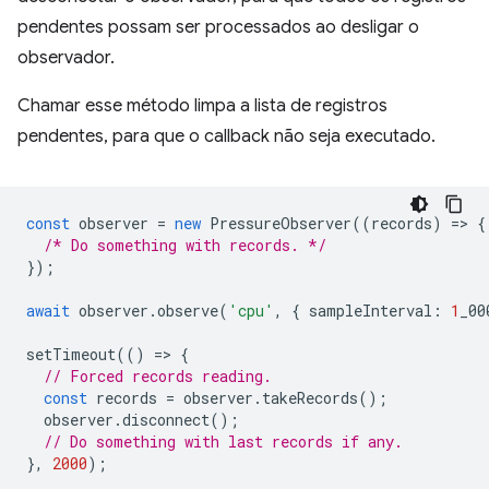
pendentes possam ser processados ao desligar o
observador.
Chamar esse método limpa a lista de registros
pendentes, para que o callback não seja executado.
const
observer
=
new
PressureObserver
((
records
)
=
>
{
/* Do something with records. */
});
await
observer
.
observe
(
'cpu'
,
{
sampleInterval
:
1
_00
setTimeout
(()
=
>
{
// Forced records reading.
const
records
=
observer
.
takeRecords
();
observer
.
disconnect
();
// Do something with last records if any.
},
2000
);