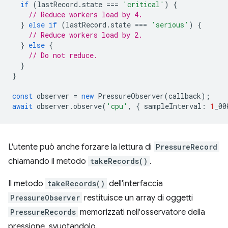
if
(
lastRecord
.
state
===
'critical'
)
{
// Reduce workers load by 4.
}
else
if
(
lastRecord
.
state
===
'serious'
)
{
// Reduce workers load by 2.
}
else
{
// Do not reduce.
}
}
const
observer
=
new
PressureObserver
(
callback
);
await
observer
.
observe
(
'cpu'
,
{
sampleInterval
:
1
_00
L'utente può anche forzare la lettura di
PressureRecord
chiamando il metodo
takeRecords()
.
Il metodo
takeRecords()
dell'interfaccia
PressureObserver
restituisce un array di oggetti
PressureRecords
memorizzati nell'osservatore della
pressione, svuotandolo.