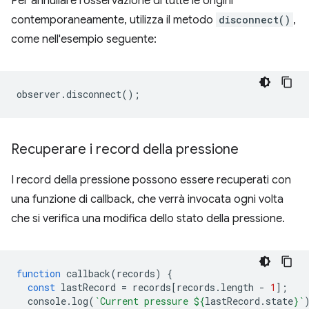
Per annullare l'osservazione di tutte le origini
contemporaneamente, utilizza il metodo
disconnect()
,
come nell'esempio seguente:
observer
.
disconnect
();
Recuperare i record della pressione
I record della pressione possono essere recuperati con
una funzione di callback, che verrà invocata ogni volta
che si verifica una modifica dello stato della pressione.
function
callback
(
records
)
{
const
lastRecord
=
records
[
records
.
length
-
1
];
console
.
log
(
`Current pressure 
${
lastRecord
.
state
}
`