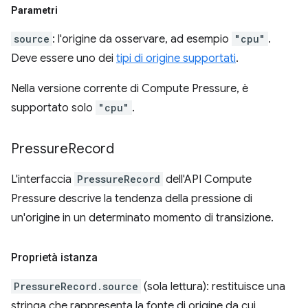
Parametri
source
: l'origine da osservare, ad esempio
"cpu"
.
Deve essere uno dei
tipi di origine supportati
.
Nella versione corrente di Compute Pressure, è
supportato solo
"cpu"
.
Pressure
Record
L'interfaccia
PressureRecord
dell'API Compute
Pressure descrive la tendenza della pressione di
un'origine in un determinato momento di transizione.
Proprietà istanza
PressureRecord.source
(sola lettura): restituisce una
stringa che rappresenta la fonte di origine da cui