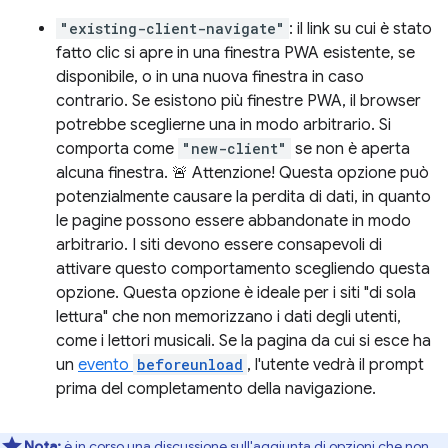
"existing-client-navigate"
: il link su cui è stato
fatto clic si apre in una finestra PWA esistente, se
disponibile, o in una nuova finestra in caso
contrario. Se esistono più finestre PWA, il browser
potrebbe sceglierne una in modo arbitrario. Si
comporta come
"new-client"
se non è aperta
alcuna finestra. 🚨 Attenzione! Questa opzione può
potenzialmente causare la perdita di dati, in quanto
le pagine possono essere abbandonate in modo
arbitrario. I siti devono essere consapevoli di
attivare questo comportamento scegliendo questa
opzione. Questa opzione è ideale per i siti "di sola
lettura" che non memorizzano i dati degli utenti,
come i lettori musicali. Se la pagina da cui si esce ha
un
evento
beforeunload
, l'utente vedrà il prompt
prima del completamento della navigazione.
Nota:
è in corso una discussione sull'aggiunta di opzioni che non