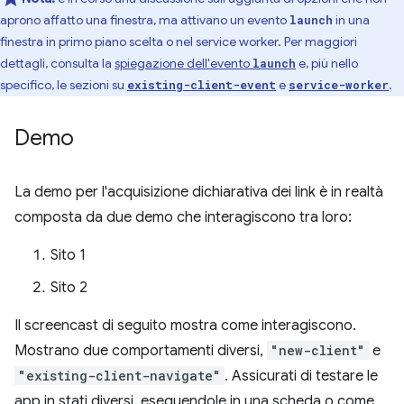
aprono affatto una finestra, ma attivano un evento
in una
launch
finestra in primo piano scelta o nel service worker. Per maggiori
dettagli, consulta la
spiegazione dell'evento
e, più nello
launch
specifico, le sezioni su
e
.
existing-client-event
service-worker
Demo
La demo per l'acquisizione dichiarativa dei link è in realtà
composta da due demo che interagiscono tra loro:
Sito 1
Sito 2
Il screencast di seguito mostra come interagiscono.
Mostrano due comportamenti diversi,
"new-client"
e
"existing-client-navigate"
. Assicurati di testare le
app in stati diversi, eseguendole in una scheda o come