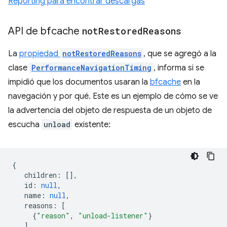
Reporting para encontrar descargas
API de bfcache
not
Restored
Reasons
La
propiedad
notRestoredReasons
, que se agregó a la
clase
PerformanceNavigationTiming
, informa si se
impidió que los documentos usaran la
bfcache
en la
navegación y por qué. Este es un ejemplo de cómo se ve
la advertencia del objeto de respuesta de un objeto de
escucha
unload
existente:
{
children
:
[],
id
:
null
,
name
:
null
,
reasons
:
[
{
"reason"
,
"unload-listener"
}
],