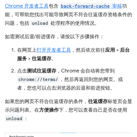
Chrome 开发者工具
包含
back-forward-cache
审核
功
能，可帮助您找出可能导致网页不符合往返缓存资格条件的
问题，包括
unload
处理程序的使用情况。
如需测试后退/前进缓存，请按以下步骤操作：
在网页上
打开开发者工具
，然后依次前往
应用
>
后台
服务
>
往返缓存
。
点击
测试往返缓存
，Chrome 会自动将您带到
chrome://terms/
，然后再返回到您的网页。或
者，您也可以点击浏览器的后退和前进按钮。
如果您的网页不符合往返缓存的条件，
往返缓存
标签页会显
示问题列表。在
方便操作
下，您可以查看自己是否在使用
unload
：