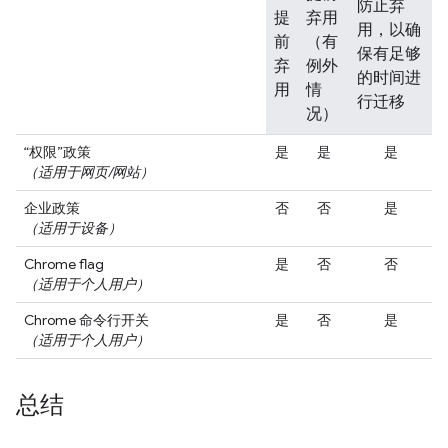
防止弃
提
弃用
用，以确
前
（有
保有足够
弃
例外
的时间进
用
情
行迁移
况）
“权限”政策
是
是
是
（适用于网页/网站）
企业政策
否
否
是
（适用于设备）
Chrome flag
是
否
否
（适用于个人用户）
Chrome 命令行开关
是
否
是
（适用于个人用户）
总结