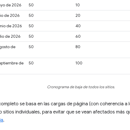
ayo de 2026
50
10
nio de 2026
50
20
unio de 2026
50
40
ulio de 2026
50
60
gosto de
50
80
eptiembre de
50
100
Cronograma de baja de todos los sitios.
completo se basa en las cargas de página (con coherencia a lo
o sitios individuales, para evitar que se vean afectados más 
ja
.