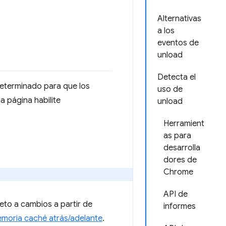
Alternativas
a los
eventos de
unload
Detecta el
eterminado para que los
uso de
a página habilite
unload
Herramient
as para
desarrolla
dores de
Chrome
API de
to a cambios a partir de
informes
emoria caché atrás/adelante
.