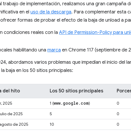
al trabajo de implementación, realizamos una gran campaña d
ificativa en el
uso de la descarga
. Para complementar esta 
recer formas de probar el efecto de la baja de unload a par
n condiciones reales con la
API de Permission-Policy para un
ocales habilitando una
marca
en Chrome 117 (septiembre de 2
024, abordamos varios problemas que impedían el inicio del lan
a baja en los 50 sitios principales:
 del hito
Los 50 sitios principales
Porcen
www
.
google
.
com
, 2025
1 (
)
0
julio de 2025
5
0
agosto de 2025
10
0