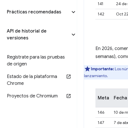
141
24 de 
Prácticas recomendadas
142
Oct 22
API de historial de
versiones
En 2026, comenz
semanas), como 
Regístrate para las pruebas
de origen
Importante:
Los núm
lanzamiento.
Estado de la plataforma
Chrome
Proyectos de Chromium
Meta
Fecha 
146
10 de m
147
7 de ab