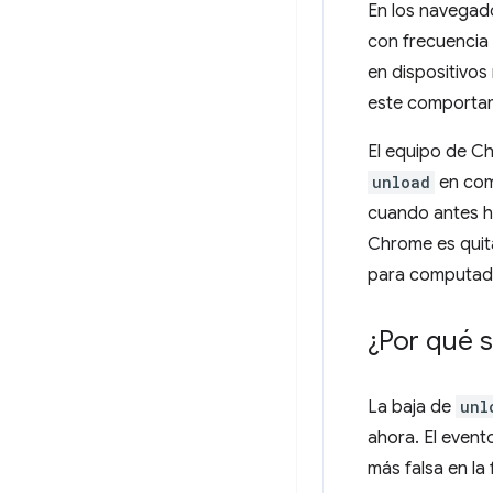
En los navegado
con frecuencia 
en dispositivos
este comportam
El equipo de Ch
unload
en com
cuando antes ha
Chrome es quit
para computador
¿Por qué s
La baja de
unl
ahora. El even
más falsa en l