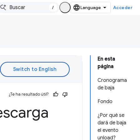
/
Acceder
En esta
página
Cronograma
de baja
¿Te ha resultado útil?
Fondo
escarga
¿Por qué se
dará de baja
el evento
unload?