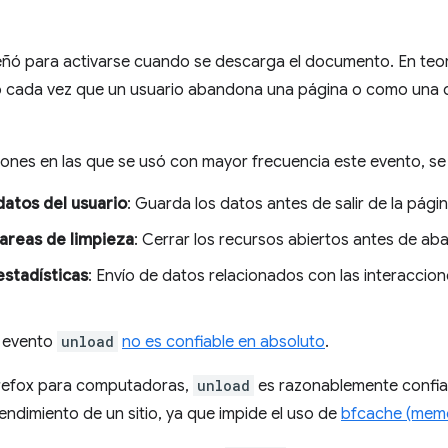
eñó para activarse cuando se descarga el documento. En teor
o cada vez que un usuario abandona una página o como una d
ciones en las que se usó con mayor frecuencia este evento, se 
atos del usuario
: Guarda los datos antes de salir de la págin
tareas de limpieza
: Cerrar los recursos abiertos antes de ab
estadísticas
: Envío de datos relacionados con las interacciones
l evento
unload
no es confiable en absoluto
.
refox para computadoras,
unload
es razonablemente confiab
rendimiento de un sitio, ya que impide el uso de
bfcache (memo