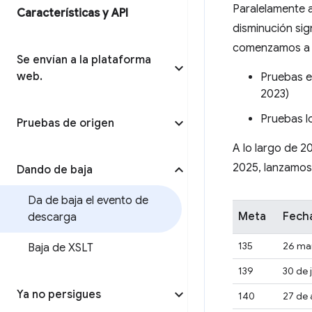
Paralelamente 
Características y API
disminución sign
comenzamos a of
Se envían a la plataforma
web
.
Pruebas e
2023)
Pruebas l
Pruebas de origen
A lo largo de 2
2025, lanzamos l
Dando de baja
Da de baja el evento de
Meta
Fecha
descarga
135
26 mar
Baja de XSLT
139
30 de 
Ya no persigues
140
27 de 