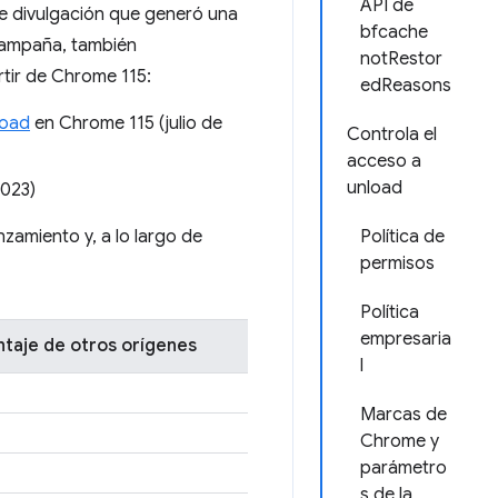
API de
e divulgación que generó una
bfcache
campaña, también
notRestor
tir de Chrome 115:
edReasons
load
en Chrome 115 (julio de
Controla el
acceso a
unload
023)
zamiento y, a lo largo de
Política de
permisos
Política
empresaria
taje de otros orígenes
l
Marcas de
Chrome y
parámetro
s de la