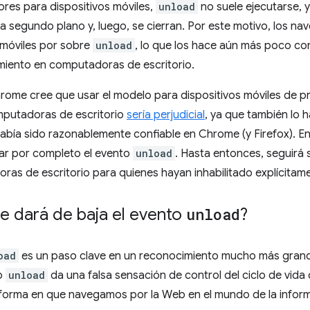
res para dispositivos móviles,
unload
no suele ejecutarse, 
a segundo plano y, luego, se cierran. Por este motivo, los na
 móviles por sobre
unload
, lo que los hace aún más poco con
iento en computadoras de escritorio.
rome cree que usar el modelo para dispositivos móviles de pr
putadoras de escritorio
sería perjudicial
, ya que también lo h
bía sido razonablemente confiable en Chrome (y Firefox). En
ar por completo el evento
unload
. Hasta entonces, seguirá
as de escritorio para quienes hayan inhabilitado explícitame
e dará de baja el evento
unload
?
oad
es un paso clave en un reconocimiento mucho más grande
to
unload
da una falsa sensación de control del ciclo de vida
a forma en que navegamos por la Web en el mundo de la infor