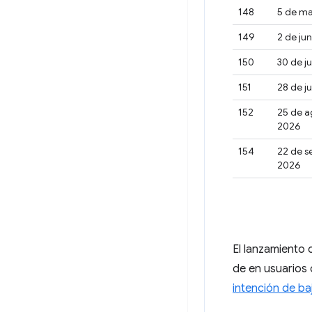
148
5 de m
149
2 de ju
150
30 de j
151
28 de j
152
25 de a
2026
154
22 de s
2026
El lanzamiento 
de en usuarios 
intención de ba