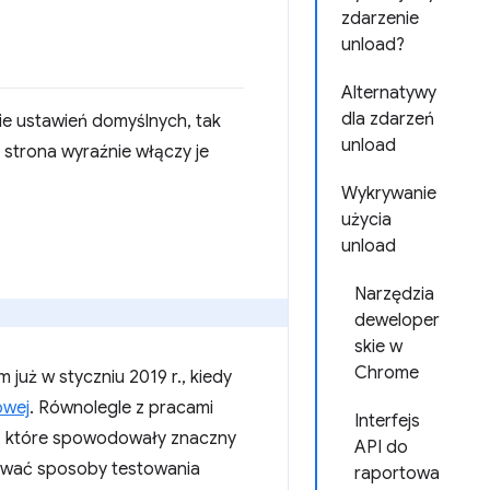
zdarzenie
unload?
Alternatywy
dla zdarzeń
ie ustawień domyślnych, tak
unload
 strona wyraźnie włączy je
Wykrywanie
użycia
unload
Narzędzia
deweloper
skie w
Chrome
uż w styczniu 2019 r., kiedy
owej
. Równolegle z pracami
Interfejs
e, które spowodowały znaczny
API do
erować sposoby testowania
raportowa