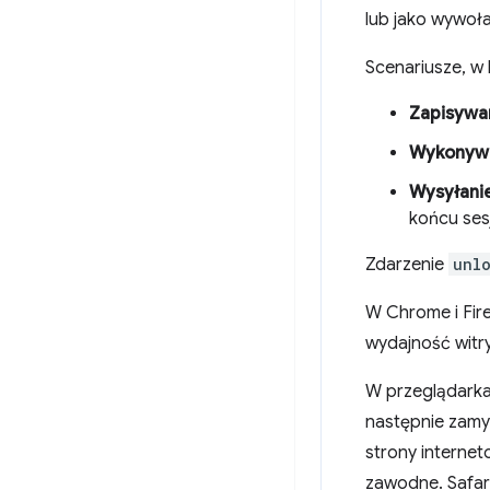
lub jako wywoła
Scenariusze, w 
Zapisywa
Wykonywa
Wysyłani
końcu sesj
Zdarzenie
unl
W Chrome i Fir
wydajność witry
W przeglądark
następnie zamy
strony internet
zawodne. Safar