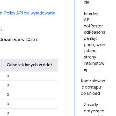
nia
n-Policy API dla wyładowania
Interfejs
API
notRestor
.)
edReasons
pamięci
drażania, a w 2025 r.
podręczne
j stanu
strony
internetow
Odsetek innych źródeł
ej
0
Kontrolowan
0
ie dostępu
do unload
0
0
Zasady
dotyczące
0