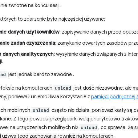
nie zwrotne na końcu sesji.
których to zdarzenie było najczęściej używane:
nie danych użytkowników
: zapisywanie danych przed opusz
nie zadań czyszczenia
: zamykanie otwartych zasobów prz
e danych analitycznych
: wysyłanie danych związanych z int
i.
oad
jest jednak bardzo zawodne
.
efoksie na komputerach
unload
jest dość niezawodne, ale 
ny, ponieważ uniemożliwia korzystanie z
pamięci podręcznej s
ach mobilnych
unload
często nie działa, ponieważ karty są c
kane. Z tego powodu przeglądarki wolą priorytetowo trakt
owej na urządzeniach mobilnych niż
unload
, co sprawia, że s
i używa tego zachowania również na komputerach.