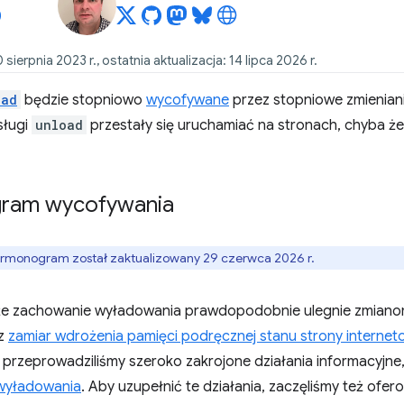
0 sierpnia 2023 r., ostatnia aktualizacja: 14 lipca 2026 r.
oad
będzie stopniowo
wycofywane
przez stopniowe zmienian
sługi
unload
przestały się uruchamiać na stronach, chyba że
ram wycofywania
rmonogram został zaktualizowany 29 czerwca 2026 r.
że zachowanie wyładowania prawdopodobnie ulegnie zmianom j
sz
zamiar wdrożenia pamięci podręcznej stanu strony internet
przeprowadziliśmy szeroko zakrojone działania informacyjn
wyładowania
. Aby uzupełnić te działania, zaczęliśmy też of