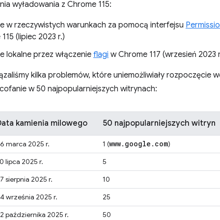
ia wyładowania z Chrome 115:
e w rzeczywistych warunkach za pomocą interfejsu
Permissio
15 (lipiec 2023 r.)
e lokalne przez włączenie
flagi
w Chrome 117 (wrzesień 2023 r
ązaliśmy kilka problemów, które uniemożliwiały rozpoczęcie w
cofanie w 50 najpopularniejszych witrynach:
Data kamienia milowego
50 najpopularniejszych witryn
www
.
google
.
com
6 marca 2025 r.
1 (
)
0 lipca 2025 r.
5
7 sierpnia 2025 r.
10
4 września 2025 r.
25
2 października 2025 r.
50