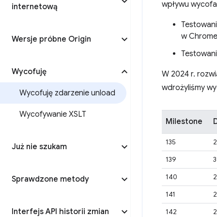
wpływu wycofan
internetową
Testowani
w Chrome 1
Wersje próbne Origin
Testowani
Wycofuję
W 2024 r. rozwi
wdrożyliśmy wy
Wycofuję zdarzenie unload
Wycofywanie XSLT
Milestone
135
2
Już nie szukam
139
3
140
2
Sprawdzone metody
141
2
Interfejs API historii zmian
142
2