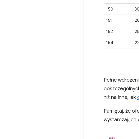
150
30
151
28
152
25
154
22
Pełne wdrożenie
poszczególnych
niż na inne, jak
Pamiętaj, że of
wystarczająco 