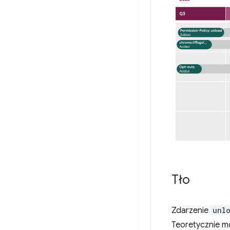
Tło
Zdarzenie
unl
Teoretycznie m