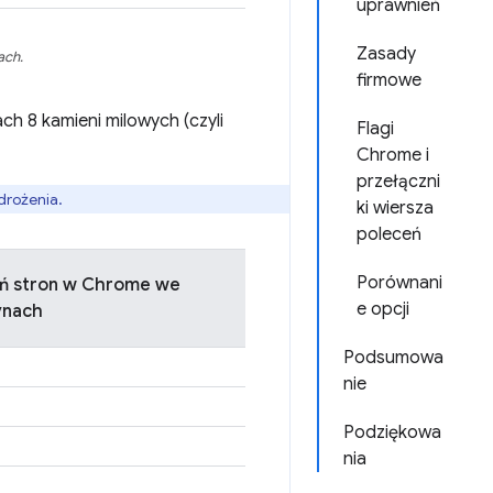
uprawnień
Zasady
ach.
firmowe
ch 8 kamieni milowych (czyli
Flagi
Chrome i
przełączni
drożenia.
ki wiersza
poleceń
Porównani
ń stron w Chrome we
e opcji
ynach
Podsumowa
nie
Podziękowa
nia