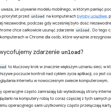
uważa, że używanie modelu mobilnego, w którym pamięć pod
a priorytet przed
unload
na komputerach
byłoby uciążliwe
, 
ej niezawodne, podczas gdy wcześniej było dość niezawodne 
hrome chce całkowicie usunąć zdarzenie
unload
. Do tego 
komputerach w Chrome dla osób, które wyraźnie zrezygnowa
wycofujemy zdarzenie
unload
?
oad
to kluczowy krok w znacznie większym uznaniu sieci, w kt
łszywe poczucie kontroli nad cyklem życia aplikacji, co jest 
glądania internetu w nowoczesnym świecie komputerowym.
y operacyjne często zamrażają lub wyładowują strony inter
glądarki na komputery robią to coraz częściej z tych samyc
temu operacyjnego sami użytkownicy często przełączają karty 