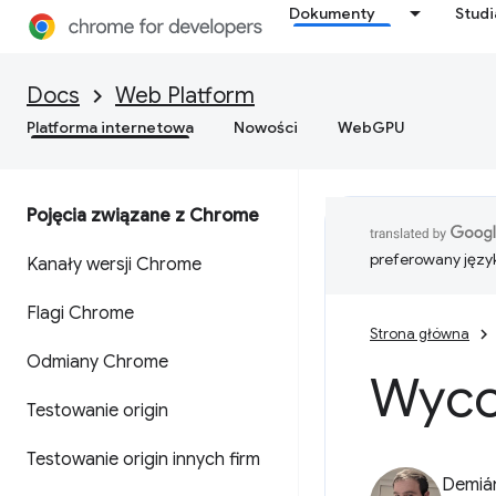
Dokumenty
Stud
Docs
Web Platform
Platforma internetowa
Nowości
WebGPU
Pojęcia związane z Chrome
preferowany języ
Kanały wersji Chrome
Flagi Chrome
Strona główna
Odmiany Chrome
Wyco
Testowanie origin
Testowanie origin innych firm
Demián