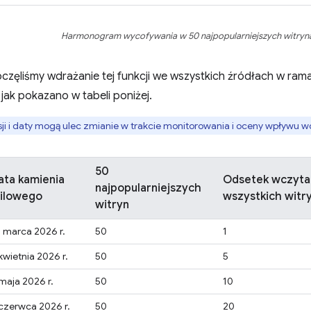
Harmonogram wycofywania w 50 najpopularniejszych witryn
częliśmy wdrażanie tej funkcji we wszystkich źródłach w rama
 jak pokazano w tabeli poniżej.
i i daty mogą ulec zmianie w trakcie monitorowania i oceny wpływu w
50
ata kamienia
Odsetek wczyta
najpopularniejszych
ilowego
wszystkich witr
witryn
 marca 2026 r.
50
1
kwietnia 2026 r.
50
5
maja 2026 r.
50
10
czerwca 2026 r.
50
20