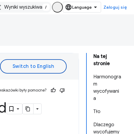
/
Zaloguj się
Na tej
stronie
Harmonogra
m
 wskazówki były pomocne?
wycofywani
a
d
Tło
Dlaczego
wycofujemy