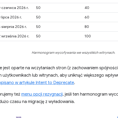
 czerwca 2026 r.
50
40
 lipca 2026 r.
50
60
 sierpnia 2026 r.
50
80
 września 2026 r.
50
100
Harmonogram wycofywania we wszystkich witrynach.
 jest oparte na wczytaniach stron (z zachowaniem spójności w
 użytkownikach lub witrynach, aby uniknąć większego wpływu
opisano w artykule Intent to Deprecate
.
erujemy też
menu opcji rezygnacji
, jeśli ten harmonogram wyc
dużo czasu na migrację z wyładowania.